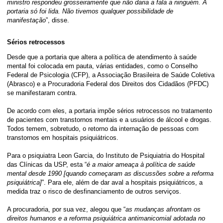
ministro respondeu grosseiramente que não daria a fala a ninguém. A
portaria só foi lida. Não tivemos qualquer possibilidade de
manifestação
”, disse.
Sérios retrocessos
Desde que a portaria que altera a política de atendimento à saúde
mental foi colocada em pauta, várias entidades, como o Conselho
Federal de Psicologia (CFP), a Associação Brasileira de Saúde Coletiva
(Abrasco) e a Procuradoria Federal dos Direitos dos Cidadãos (PFDC)
se manifestaram contra.
De acordo com eles, a portaria impõe sérios retrocessos no tratamento
de pacientes com transtornos mentais e a usuários de álcool e drogas.
Todos temem, sobretudo, o retorno da internação de pessoas com
transtornos em hospitais psiquiátricos.
Para o psiquiatra Leon Garcia, do Instituto de Psiquiatria do Hospital
das Clínicas da USP, esta “
é a maior ameaça à política de saúde
mental desde 1990 [quando começaram as discussões sobre a reforma
psiquiátrica]
”. Para ele, além de dar aval a hospitais psiquiátricos, a
medida traz o risco de desfinanciamento de outros serviços.
A procuradoria, por sua vez, alegou que “
as mudanças afrontam os
direitos humanos e a reforma psiquiátrica antimanicomial adotada no