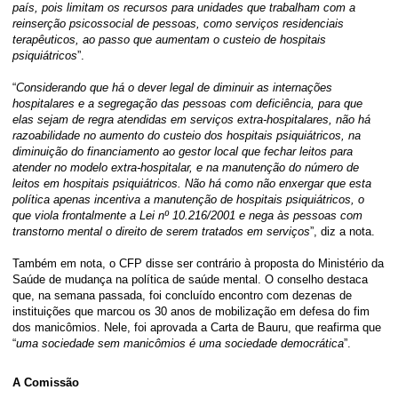
país, pois limitam os recursos para unidades que trabalham com a
reinserção psicossocial de pessoas, como serviços residenciais
terapêuticos, ao passo que aumentam o custeio de hospitais
psiquiátricos
”.
“
Considerando que há o dever legal de diminuir as internações
hospitalares e a segregação das pessoas com deficiência, para que
elas sejam de regra atendidas em serviços extra-hospitalares, não há
razoabilidade no aumento do custeio dos hospitais psiquiátricos, na
diminuição do financiamento ao gestor local que fechar leitos para
atender no modelo extra-hospitalar, e na manutenção do número de
leitos em hospitais psiquiátricos. Não há como não enxergar que esta
política apenas incentiva a manutenção de hospitais psiquiátricos, o
que viola frontalmente a Lei nº 10.216/2001 e nega às pessoas com
transtorno mental o direito de serem tratados em serviços
”, diz a nota.
Também em nota, o CFP disse ser contrário à proposta do Ministério da
Saúde de mudança na política de saúde mental. O conselho destaca
que, na semana passada, foi concluído encontro com dezenas de
instituições que marcou os 30 anos de mobilização em defesa do fim
dos manicômios. Nele, foi aprovada a Carta de Bauru, que reafirma que
“
uma sociedade sem manicômios é uma sociedade democrática
”.
A Comissão