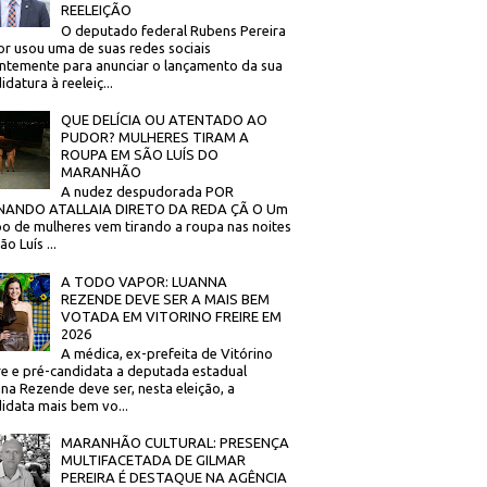
REELEIÇÃO
O deputado federal Rubens Pereira
or usou uma de suas redes sociais
ntemente para anunciar o lançamento da sua
idatura à reeleiç...
QUE DELÍCIA OU ATENTADO AO
PUDOR? MULHERES TIRAM A
ROUPA EM SÃO LUÍS DO
MARANHÃO
A nudez despudorada POR
NANDO ATALLAIA DIRETO DA REDA ÇÃ O Um
o de mulheres vem tirando a roupa nas noites
o Luís ...
A TODO VAPOR: LUANNA
REZENDE DEVE SER A MAIS BEM
VOTADA EM VITORINO FREIRE EM
2026
A médica, ex-prefeita de Vitórino
re e pré-candidata a deputada estadual
na Rezende deve ser, nesta eleição, a
idata mais bem vo...
MARANHÃO CULTURAL: PRESENÇA
MULTIFACETADA DE GILMAR
PEREIRA É DESTAQUE NA AGÊNCIA