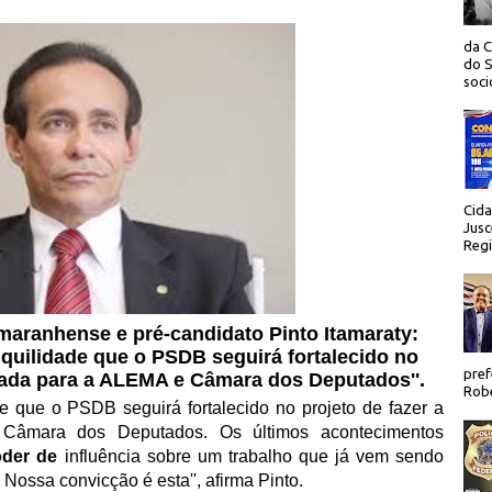
da C
do S
socio
Cida
Jusc
Regi
maranhense e pré-candidato Pinto Itamaraty:
nquilidade que o PSDB seguirá fortalecido no
pref
ncada para a ALEMA e Câmara dos Deputados''.
Robe
de que o PSDB seguirá fortalecido no projeto de fazer a
âmara dos Deputados. Os últimos acontecimentos
der de
influência sobre um trabalho que já vem sendo
Nossa convicção é esta'', afirma Pinto.