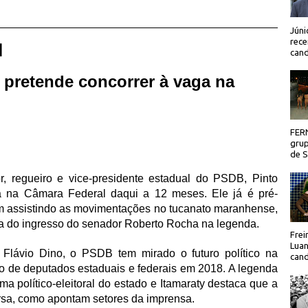
Júni
rece
 |
cand
 pretende concorrer à vaga na
FER
grup
de Sã
, regueiro e vice-presidente estadual do PSDB, Pinto
ga na Câmara Federal daqui a 12 meses. Ele já é pré-
m assistindo as movimentações no tucanato maranhense,
rca do ingresso do senador Roberto Rocha na legenda.
Frei
Luan
 Flávio Dino, o PSDB tem mirado o futuro político na
cand
ro de deputados estaduais e federais em 2018. A legenda
a político-eleitoral do estado e Itamaraty destaca que a
ersa, como apontam setores da imprensa.