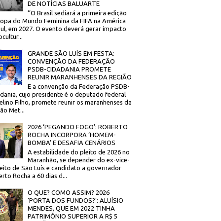
DE NOTÍCIAS BALUARTE
‘’O Brasil sediará a primeira edição
opa do Mundo Feminina da FIFA na América
ul, em 2027. O evento deverá gerar impacto
cultur...
GRANDE SÃO LUÍS EM FESTA:
CONVENÇÃO DA FEDERAÇÃO
PSDB-CIDADANIA PROMETE
REUNIR MARANHENSES DA REGIÃO
E a convenção da Federação PSDB-
dania, cujo presidente é o deputado federal
elino Filho, promete reunir os maranhenses da
ão Met...
2026 ‘PEGANDO FOGO’: ROBERTO
ROCHA INCORPORA ‘HOMEM-
BOMBA’ E DESAFIA CENÁRIOS
A estabilidade do pleito de 2026 no
Maranhão, se depender do ex-vice-
eito de São Luís e candidato a governador
rto Rocha a 60 dias d...
O QUE? COMO ASSIM? 2026
‘PORTA DOS FUNDOS?’: ALUÍSIO
MENDES, QUE EM 2022 TINHA
PATRIMÔNIO SUPERIOR A R$ 5