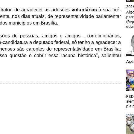
2026
 tratou de agradecer as adesões
voluntárias
à sua pré-
Algo
nte, nos dias atuais, de representatividade parlamentar
patr
(Rep
 dos municípios em Brasília.
equí
esões de pessoas, amigos e amigas , correligionários,
é-candidatura a deputado federal, só tenho a agradecer a
henses são carentes de representatividade em Brasília;
sa questão e cobrir essa lacuna histórica'', salientou
Agên
PSDB
além
plei