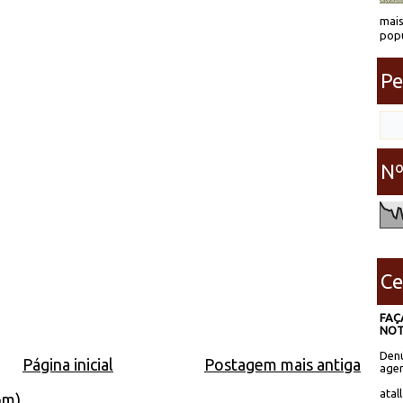
mais
popu
Pe
Nº
Ce
FAÇ
NOT
Denú
Página inicial
Postagem mais antiga
agen
atal
om)