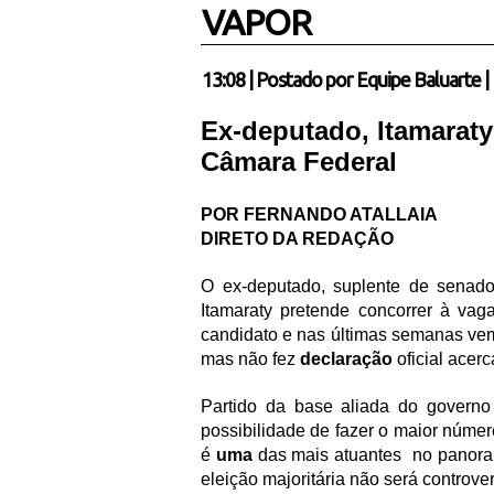
VAPOR
13:08
|
Postado por
Equipe Baluarte
|
Ex-deputado, Itamaraty
Câmara Federal
POR FERNANDO ATALLAIA
DIRETO DA REDAÇÃO
O ex-deputado, suplente de senador
Itamaraty pretende concorrer à va
candidato e nas últimas semanas ve
mas não fez
declaração
oficial ace
Partido da base aliada do governo
possibilidade de fazer o maior núme
é
uma
das mais atuantes
no panoram
eleição majoritária não será controv