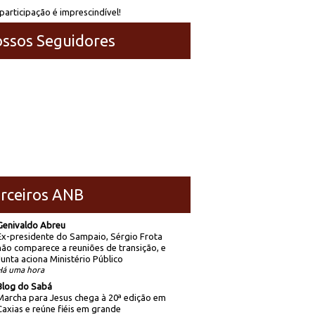
participação é imprescindível!
ssos Seguidores
rceiros ANB
Genivaldo Abreu
Ex-presidente do Sampaio, Sérgio Frota
não comparece a reuniões de transição, e
Junta aciona Ministério Público
Há uma hora
Blog do Sabá
Marcha para Jesus chega à 20ª edição em
Caxias e reúne fiéis em grande