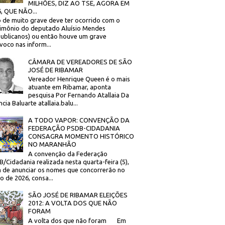
MILHÕES, DIZ AO TSE, AGORA EM
, QUE NÃO...
 de muito grave deve ter ocorrido com o
imônio do deputado Aluísio Mendes
ublicanos) ou então houve um grave
voco nas inform...
CÂMARA DE VEREADORES DE SÃO
JOSÉ DE RIBAMAR
Vereador Henrique Queen é o mais
atuante em Ribamar, aponta
pesquisa Por Fernando Atallaia Da
cia Baluarte atallaia.balu...
A TODO VAPOR: CONVENÇÃO DA
FEDERAÇÃO PSDB-CIDADANIA
CONSAGRA MOMENTO HISTÓRICO
NO MARANHÃO
A convenção da Federação
/Cidadania realizada nesta quarta-feira (5),
 de anunciar os nomes que concorrerão no
to de 2026, consa...
SÃO JOSÉ DE RIBAMAR ELEIÇÕES
2012: A VOLTA DOS QUE NÃO
FORAM
A volta dos que não foram Em