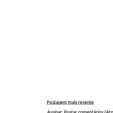
Postagem mais recente
Assinar:
Postar comentários (At