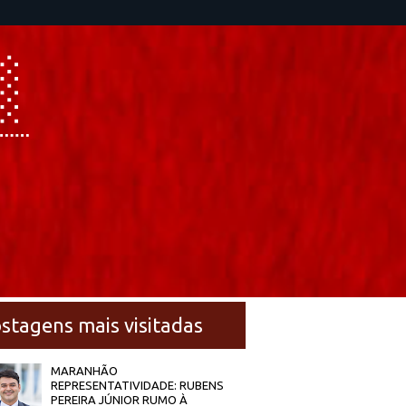
stagens mais visitadas
MARANHÃO
REPRESENTATIVIDADE: RUBENS
PEREIRA JÚNIOR RUMO À