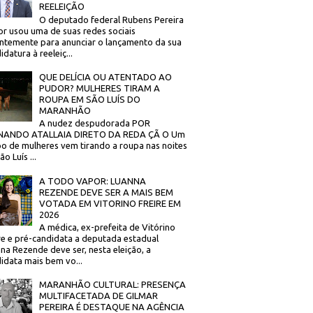
REELEIÇÃO
O deputado federal Rubens Pereira
or usou uma de suas redes sociais
ntemente para anunciar o lançamento da sua
idatura à reeleiç...
QUE DELÍCIA OU ATENTADO AO
PUDOR? MULHERES TIRAM A
ROUPA EM SÃO LUÍS DO
MARANHÃO
A nudez despudorada POR
NANDO ATALLAIA DIRETO DA REDA ÇÃ O Um
o de mulheres vem tirando a roupa nas noites
o Luís ...
A TODO VAPOR: LUANNA
REZENDE DEVE SER A MAIS BEM
VOTADA EM VITORINO FREIRE EM
2026
A médica, ex-prefeita de Vitórino
re e pré-candidata a deputada estadual
na Rezende deve ser, nesta eleição, a
idata mais bem vo...
MARANHÃO CULTURAL: PRESENÇA
MULTIFACETADA DE GILMAR
PEREIRA É DESTAQUE NA AGÊNCIA