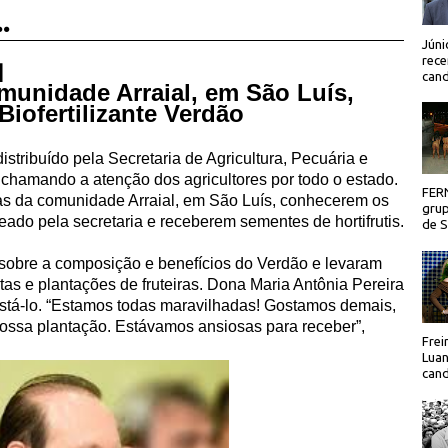
.
Júni
rece
 |
cand
munidade Arraial, em São Luís,
iofertilizante Verdão
istribuído pela Secretaria de Agricultura, Pecuária e
chamando a atenção dos agricultores por todo o estado.
FER
ras da comunidade Arraial, em São Luís, conhecerem os
grup
eado pela secretaria e receberem sementes de hortifrutis.
de Sã
 sobre a composição e benefícios do Verdão e levaram
rtas e plantações de fruteiras. Dona Maria Antônia Pereira
 testá-lo. “Estamos todas maravilhadas! Gostamos demais,
 nossa plantação. Estávamos ansiosas para receber”,
Frei
Luan
cand