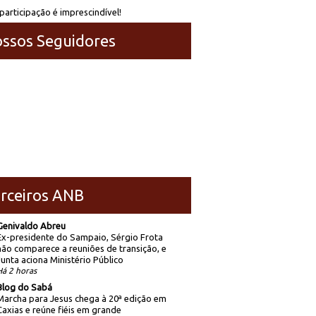
participação é imprescindível!
ssos Seguidores
rceiros ANB
Genivaldo Abreu
Ex-presidente do Sampaio, Sérgio Frota
não comparece a reuniões de transição, e
Junta aciona Ministério Público
Há 2 horas
Blog do Sabá
Marcha para Jesus chega à 20ª edição em
Caxias e reúne fiéis em grande