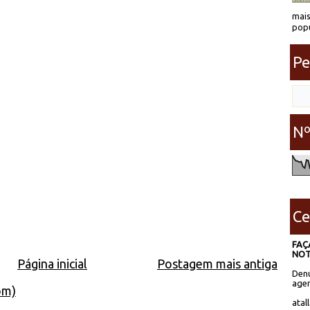
mais
popu
Pe
Nº
Ce
FAÇ
NOT
Página inicial
Postagem mais antiga
Denú
agen
om)
atal