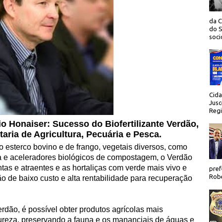
da C
do S
socio
Cida
Jusc
Regi
io Honaiser:
Sucesso do Biofertilizante Verdão,
taria de Agricultura, Pecuária e Pesca.
esterco bovino e de frango, vegetais diversos, como
a e aceleradores biológicos de compostagem, o Verdão
ntas e atraentes e as hortaliças com verde mais vivo e
pref
Robe
 de baixo custo e alta rentabilidade para recuperação
rdão, é possível obter produtos agrícolas mais
tureza, preservando a fauna e os mananciais de águas e