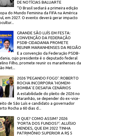
DE NOTÍCIAS BALUARTE
‘’O Brasil sediará a primeira edição
opa do Mundo Feminina da FIFA na América
ul, em 2027. O evento deverá gerar impacto
cultur...
GRANDE SÃO LUÍS EM FESTA:
CONVENÇÃO DA FEDERAÇÃO
PSDB-CIDADANIA PROMETE
REUNIR MARANHENSES DA REGIÃO
E a convenção da Federação PSDB-
dania, cujo presidente é o deputado federal
elino Filho, promete reunir os maranhenses da
ão Met...
2026 ‘PEGANDO FOGO’: ROBERTO
ROCHA INCORPORA ‘HOMEM-
BOMBA’ E DESAFIA CENÁRIOS
A estabilidade do pleito de 2026 no
Maranhão, se depender do ex-vice-
eito de São Luís e candidato a governador
rto Rocha a 60 dias d...
O QUE? COMO ASSIM? 2026
‘PORTA DOS FUNDOS?’: ALUÍSIO
MENDES, QUE EM 2022 TINHA
PATRIMÔNIO SUPERIOR A R$ 5