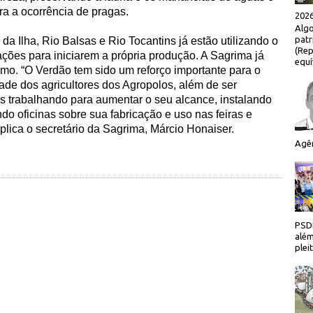
ra a ocorrência de pragas.
2026
Algo
patr
da Ilha, Rio Balsas e Rio Tocantins já estão utilizando o
(Rep
tações para iniciarem a própria produção. A Sagrima já
equí
nsumo. “O Verdão tem sido um reforço importante para o
de dos agricultores dos Agropolos, além de ser
s trabalhando para aumentar o seu alcance, instalando
do oficinas sobre sua fabricação e uso nas feiras e
plica o secretário da Sagrima, Márcio Honaiser.
Agên
PSDB
além
plei