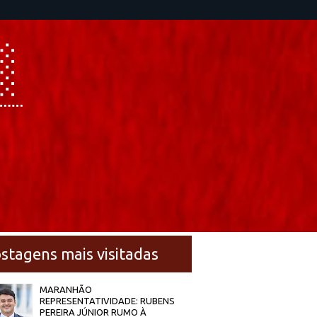
stagens mais visitadas
MARANHÃO
REPRESENTATIVIDADE: RUBENS
PEREIRA JÚNIOR RUMO À