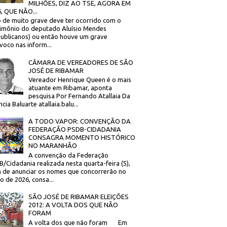
MILHÕES, DIZ AO TSE, AGORA EM
, QUE NÃO...
 de muito grave deve ter ocorrido com o
imônio do deputado Aluísio Mendes
ublicanos) ou então houve um grave
voco nas inform...
CÂMARA DE VEREADORES DE SÃO
JOSÉ DE RIBAMAR
Vereador Henrique Queen é o mais
atuante em Ribamar, aponta
pesquisa Por Fernando Atallaia Da
cia Baluarte atallaia.balu...
A TODO VAPOR: CONVENÇÃO DA
FEDERAÇÃO PSDB-CIDADANIA
CONSAGRA MOMENTO HISTÓRICO
NO MARANHÃO
A convenção da Federação
/Cidadania realizada nesta quarta-feira (5),
 de anunciar os nomes que concorrerão no
to de 2026, consa...
SÃO JOSÉ DE RIBAMAR ELEIÇÕES
2012: A VOLTA DOS QUE NÃO
FORAM
A volta dos que não foram Em