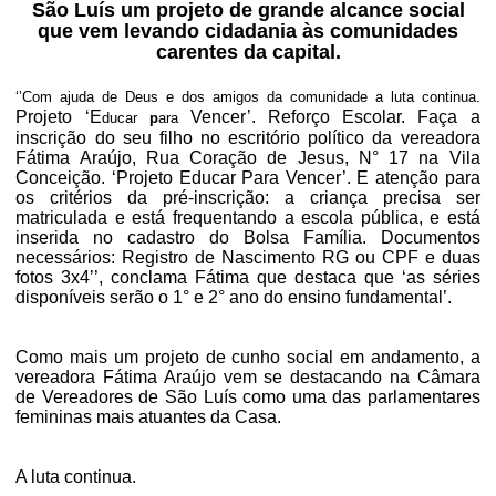
São Luís um projeto de grande alcance social
que vem levando cidadania às comunidades
carentes da capital.
‘’Com ajuda de Deus e dos amigos da comunidade a luta continua.
Projeto ‘E
Vencer’. Reforço Escolar. Faça a
ducar
p
ara
inscrição do seu filho no escritório político da vereadora
Fátima Araújo, Rua Coração de Jesus, N° 17 na Vila
Conceição. ‘Projeto Educar Para Vencer’. E atenção para
os critérios da pré-inscrição: a criança precisa ser
matriculada e está frequentando a escola pública, e está
inserida no cadastro do Bolsa Família. Documentos
necessários: Registro de Nascimento RG ou CPF e duas
fotos 3x4’’, conclama Fátima que destaca que ‘as séries
disponíveis serão o 1° e 2° ano do ensino fundamental’.
Como mais um projeto de cunho social em andamento, a
vereadora Fátima Araújo vem se destacando na Câmara
de Vereadores de São Luís como uma das parlamentares
femininas mais atuantes da Casa.
A luta continua.