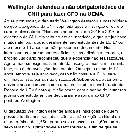
Wellington defendeu a não obrigatoriedade da
CNH para fazer CFO na UEMA.
Ao se pronunciar, o deputado Wellington destacou a possibilidade
de que a exigência da CNH seja feita após a inscrição e retire o
caráter eliminatório. “Nos anos anteriores, em 2015 e 2016, a
exigência da CNH era feita no ato de inscrição, o que prejudicava
muitos alunos, já que, geralmente, são estudantes de 16, 17 ou
até mesmo 18 anos que não possuem o documento. Nós
ingressamos, apresentamos ofícios e, nas edições anteriores, o
próprio Judiciário reconheceu que a exigência não era razoável.
Agora, não se exige mais no ato da inscrição, mas sim na quinta-
fase, isto é, da avaliação documental. Ou seja: o aluno de 17
anos, embora seja aprovado, caso não possua a CHN, será
eliminado. Isso, por si, não é razoável. Sabemos da autonomia
universitária e contamos com a razoabilidade e sensibilidade da
Reitoria da UEMA para que não acabe com o sonho de inúmeros
jovens que estudaram, se dedicaram e aspiram ao CFO”,
pontuou Wellington.
O deputado Wellington defende ainda as inscrições de quem
possui até 35 anos, sem distinção, e a não exigência literal da
altura mínima de 1,65m para o sexo masculino e 1,60m para o
sexo feminino, aplicando-se a razoabilidade, a fim de que se