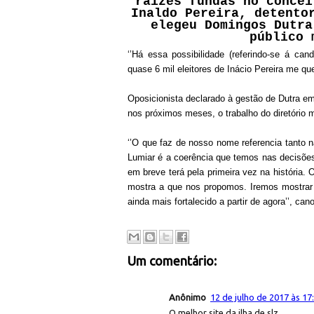
raízes fundas no concei
Inaldo Pereira, detento
elegeu Domingos Dutra
público 
‘’Há essa possibilidade (referindo-se á ca
quase 6 mil eleitores de Inácio Pereira me q
Oposicionista declarado à gestão de Dutra em
nos próximos meses, o trabalho do diretório m
‘’O que faz de nosso nome referencia tanto n
Lumiar é a coerência que temos nas decisõe
em breve terá pela primeira vez na história. 
mostra a que nos propomos. Iremos mostrar 
ainda mais fortalecido a partir de agora’’, can
Um comentário:
Anônimo
12 de julho de 2017 às 17
O melhor site da ilha de slz