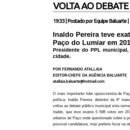
VOLTA AO DEBATE
19:33
|
Postado por
Equipe Baluarte
|
Inaldo Pereira teve exa
Paço do Lumiar em 20
Presidente do PPL municipal,
cidade.
POR FERNANDO ATALLAIA
EDITOR-CHEFE DA AGÊNCIA BALUARTE
atallaia.baluarte@hotmail.com
O mais importante líder oposicionista de Pa
política, Inaldo Pereira, detentor da 4ª ma
voltou ao debate público municipal esta sema
Inaldo, que teve exatos 5 598 votos em 201
urbanos de Paço onde questionado sobre a po
possível candidatura, mas preferiu focar na a