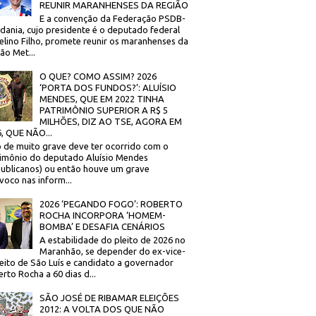
REUNIR MARANHENSES DA REGIÃO
E a convenção da Federação PSDB-
dania, cujo presidente é o deputado federal
elino Filho, promete reunir os maranhenses da
ão Met...
O QUE? COMO ASSIM? 2026
‘PORTA DOS FUNDOS?’: ALUÍSIO
MENDES, QUE EM 2022 TINHA
PATRIMÔNIO SUPERIOR A R$ 5
MILHÕES, DIZ AO TSE, AGORA EM
, QUE NÃO...
 de muito grave deve ter ocorrido com o
imônio do deputado Aluísio Mendes
ublicanos) ou então houve um grave
voco nas inform...
2026 ‘PEGANDO FOGO’: ROBERTO
ROCHA INCORPORA ‘HOMEM-
BOMBA’ E DESAFIA CENÁRIOS
A estabilidade do pleito de 2026 no
Maranhão, se depender do ex-vice-
eito de São Luís e candidato a governador
rto Rocha a 60 dias d...
SÃO JOSÉ DE RIBAMAR ELEIÇÕES
2012: A VOLTA DOS QUE NÃO