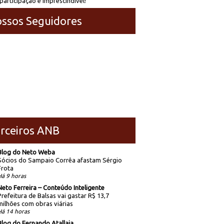
participação é imprescindível!
ssos Seguidores
rceiros ANB
Blog do Neto Weba
Sócios do Sampaio Corrêa afastam Sérgio
Frota
Há 9 horas
Neto Ferreira – Conteúdo Inteligente
Prefeitura de Balsas vai gastar R$ 13,7
milhões com obras viárias
Há 14 horas
Blog do Fernando Atallaia