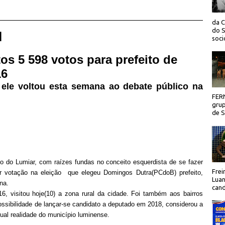
da C
do S
 |
socio
tos 5 598 votos para prefeito de
16
 ele voltou esta semana ao debate público na
FER
grup
de Sã
ço do Lumiar, com raízes fundas no conceito esquerdista de se fazer
Frei
ior votação na eleição
que elegeu Domingos Dutra(PCdoB) prefeito,
Luan
na.
cand
6, visitou hoje(10) a zona rural da cidade. Foi também aos bairros
ssibilidade de lançar-se candidato a deputado em 2018, considerou a
tual realidade do município luminense.