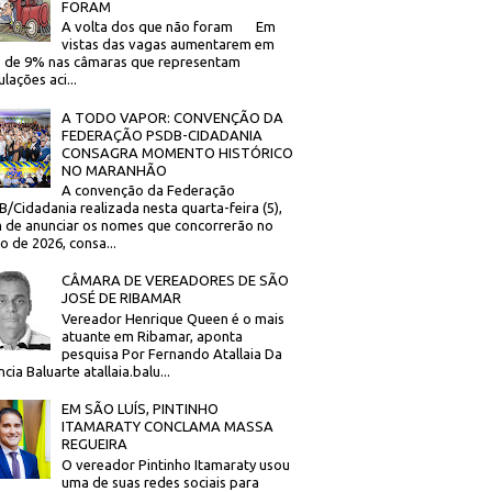
FORAM
A volta dos que não foram Em
vistas das vagas aumentarem em
 de 9% nas câmaras que representam
lações aci...
A TODO VAPOR: CONVENÇÃO DA
FEDERAÇÃO PSDB-CIDADANIA
CONSAGRA MOMENTO HISTÓRICO
NO MARANHÃO
A convenção da Federação
/Cidadania realizada nesta quarta-feira (5),
 de anunciar os nomes que concorrerão no
to de 2026, consa...
CÂMARA DE VEREADORES DE SÃO
JOSÉ DE RIBAMAR
Vereador Henrique Queen é o mais
atuante em Ribamar, aponta
pesquisa Por Fernando Atallaia Da
cia Baluarte atallaia.balu...
EM SÃO LUÍS, PINTINHO
ITAMARATY CONCLAMA MASSA
REGUEIRA
O vereador Pintinho Itamaraty usou
uma de suas redes sociais para