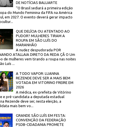
DE NOTÍCIAS BALUARTE
‘’O Brasil sediará a primeira edição
opa do Mundo Feminina da FIFA na América
ul, em 2027. O evento deverá gerar impacto
cultur...
QUE DELÍCIA OU ATENTADO AO
PUDOR? MULHERES TIRAM A
ROUPA EM SÃO LUÍS DO
MARANHÃO
A nudez despudorada POR
NANDO ATALLAIA DIRETO DA REDA ÇÃ O Um
o de mulheres vem tirando a roupa nas noites
o Luís ...
A TODO VAPOR: LUANNA
REZENDE DEVE SER A MAIS BEM
VOTADA EM VITORINO FREIRE EM
2026
A médica, ex-prefeita de Vitórino
re e pré-candidata a deputada estadual
na Rezende deve ser, nesta eleição, a
idata mais bem vo...
GRANDE SÃO LUÍS EM FESTA:
CONVENÇÃO DA FEDERAÇÃO
PSDB-CIDADANIA PROMETE