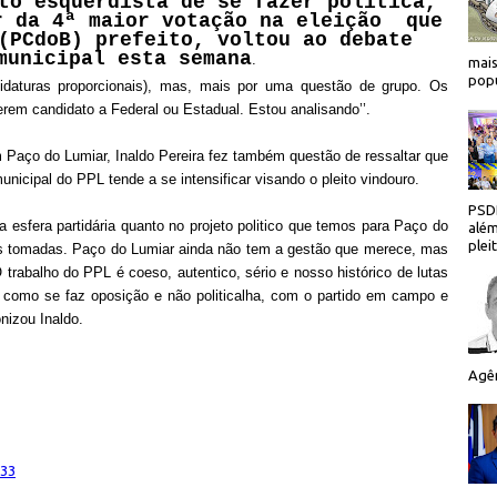
to esquerdista de se fazer política,
r da 4ª maior votação na eleição
que
(PCdoB) prefeito, voltou ao debate
municipal esta semana
.
mais
popu
ndidaturas proporcionais), mas, mais por uma questão de grupo. Os
uerem candidato a Federal ou Estadual. Estou analisando’’.
 Paço do Lumiar, Inaldo Pereira fez também questão de ressaltar que
unicipal do PPL tende a se intensificar visando o pleito vindouro.
PSDB
a esfera partidária quanto no projeto politico que temos para Paço do
além
plei
s tomadas. Paço do Lumiar ainda não tem a gestão que merece, mas
O trabalho do PPL é coeso, autentico, sério e nosso histórico de lutas
como se faz oposição e não politicalha, com o partido em campo e
onizou Inaldo.
Agên
:33