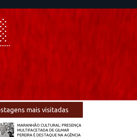
stagens mais visitadas
MARANHÃO CULTURAL: PRESENÇA
MULTIFACETADA DE GILMAR
PEREIRA É DESTAQUE NA AGÊNCIA