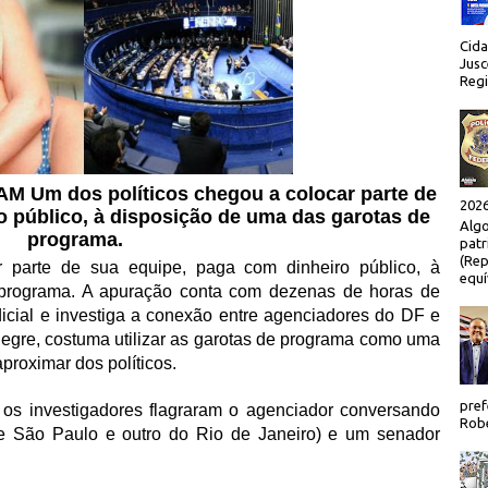
Cida
Jusc
Regi
TAM
Um dos políticos chegou a colocar parte de
2026
o público, à disposição de uma das garotas de
Algo
programa.
patr
(Rep
r parte de sua equipe, paga com dinheiro público, à
equí
 programa. A apuração conta com dezenas de horas de
dicial e investiga a conexão entre agenciadores do DF e
Alegre, costuma utilizar as garotas de programa como uma
aproximar dos políticos.
pref
, os investigadores flagraram o agenciador conversando
Robe
e São Paulo e outro do Rio de Janeiro) e um senador