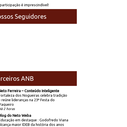
participação é imprescindível!
ssos Seguidores
rceiros ANB
Neto Ferreira – Conteúdo Inteligente
Fortaleza dos Nogueiras celebra tradição
e reúne lideranças na 23ª Festa do
Vaqueiro
Há 2 horas
Blog do Neto Weba
Educação em destaque : Godofredo Viana
alcança maior IDEB da história dos anos