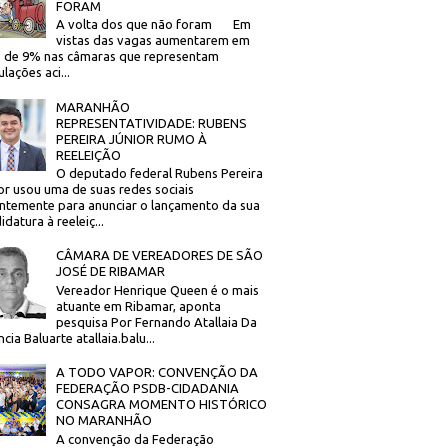
FORAM
A volta dos que não foram Em
vistas das vagas aumentarem em
 de 9% nas câmaras que representam
lações aci...
MARANHÃO
REPRESENTATIVIDADE: RUBENS
PEREIRA JÚNIOR RUMO À
REELEIÇÃO
O deputado federal Rubens Pereira
or usou uma de suas redes sociais
ntemente para anunciar o lançamento da sua
idatura à reeleiç...
CÂMARA DE VEREADORES DE SÃO
JOSÉ DE RIBAMAR
Vereador Henrique Queen é o mais
atuante em Ribamar, aponta
pesquisa Por Fernando Atallaia Da
cia Baluarte atallaia.balu...
A TODO VAPOR: CONVENÇÃO DA
FEDERAÇÃO PSDB-CIDADANIA
CONSAGRA MOMENTO HISTÓRICO
NO MARANHÃO
A convenção da Federação