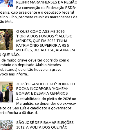
REUNIR MARANHENSES DA REGIÃO
E a convenção da Federação PSDB-
dania, cujo presidente é o deputado federal
elino Filho, promete reunir os maranhenses da
ão Met...
O QUE? COMO ASSIM? 2026
‘PORTA DOS FUNDOS?’: ALUÍSIO
MENDES, QUE EM 2022 TINHA
PATRIMÔNIO SUPERIOR A R$ 5
MILHÕES, DIZ AO TSE, AGORA EM
, QUE NÃO...
 de muito grave deve ter ocorrido com o
imônio do deputado Aluísio Mendes
ublicanos) ou então houve um grave
voco nas inform...
2026 ‘PEGANDO FOGO’: ROBERTO
ROCHA INCORPORA ‘HOMEM-
BOMBA’ E DESAFIA CENÁRIOS
A estabilidade do pleito de 2026 no
Maranhão, se depender do ex-vice-
eito de São Luís e candidato a governador
rto Rocha a 60 dias d...
SÃO JOSÉ DE RIBAMAR ELEIÇÕES
2012: A VOLTA DOS QUE NÃO