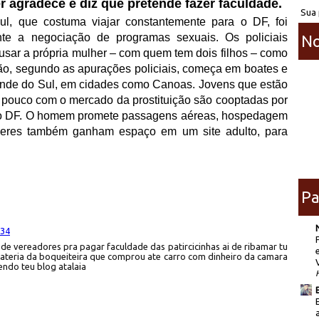
r agradece e diz que pretende fazer faculdade.
Sua 
l, que costuma viajar constantemente para o DF, foi
ante a negociação de programas sexuais. Os policiais
No
sar a própria mulher – com quem tem dois filhos – como
ção, segundo as apurações policiais, começa em boates e
rande do Sul, em cidades como Canoas. Jovens que estão
o pouco com o mercado da prostituição são cooptadas por
no DF. O homem promete passagens aéreas, hospedagem
lheres também ganham espaço em um site adulto, para
Pa
:34
 de vereadores pra pagar faculdade das patircicinhas ai de ribamar tu
 materia da boqueiteira que comprou ate carro com dinheiro da camara
endo teu blog atalaia