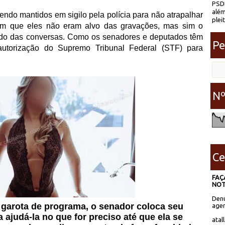
PSDB
além
ndo mantidos em sigilo pela polícia para não atrapalhar
plei
cam que eles não eram alvo das gravações, mas sim o
údo das conversas. Como os senadores e deputados têm
Pe
a autorização do Supremo Tribunal Federal (STF) para
Nº
Ce
FAÇ
NOT
Denú
 garota de programa, o senador coloca seu
agen
 ajudá-la no que for preciso até que ela se
atal