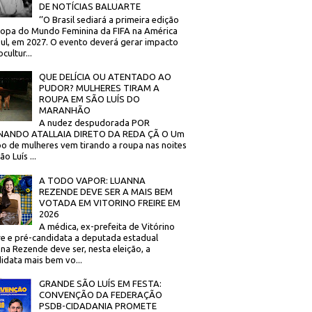
DE NOTÍCIAS BALUARTE
‘’O Brasil sediará a primeira edição
opa do Mundo Feminina da FIFA na América
ul, em 2027. O evento deverá gerar impacto
cultur...
QUE DELÍCIA OU ATENTADO AO
PUDOR? MULHERES TIRAM A
ROUPA EM SÃO LUÍS DO
MARANHÃO
A nudez despudorada POR
NANDO ATALLAIA DIRETO DA REDA ÇÃ O Um
o de mulheres vem tirando a roupa nas noites
o Luís ...
A TODO VAPOR: LUANNA
REZENDE DEVE SER A MAIS BEM
VOTADA EM VITORINO FREIRE EM
2026
A médica, ex-prefeita de Vitórino
re e pré-candidata a deputada estadual
na Rezende deve ser, nesta eleição, a
idata mais bem vo...
GRANDE SÃO LUÍS EM FESTA:
CONVENÇÃO DA FEDERAÇÃO
PSDB-CIDADANIA PROMETE