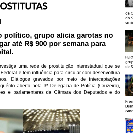
ROSTITUTAS
da C
do S
 |
socio
político, grupo alicia garotas no
gar até R$ 900 por semana para
ital.
FER
grup
investiga uma rede de prostituição interestadual que se
de Sã
o Federal e tem influência para circular com desenvoltura
sos. Diálogos gravados por meio de interceptações
quérito aberto pela 3ª Delegacia de Polícia (Cruzeiro),
tões e parlamentares da Câmara dos Deputados e do
Frei
Luan
cand