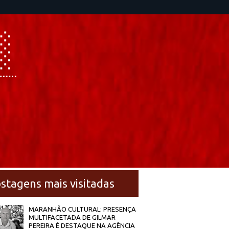
stagens mais visitadas
MARANHÃO CULTURAL: PRESENÇA
MULTIFACETADA DE GILMAR
PEREIRA É DESTAQUE NA AGÊNCIA