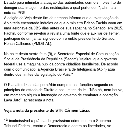
Estado para intimidar a atuação das autoridades com o simples fito de
denegrir sua imagem e das instituições a qual pertencem", afirma a
nota da PGR.
A edição da Veja deste fim de semana informa que a investigação da
Abin teria encontrado indícios de que o ministro Edson Fachin voou em
uma aeronave da JBS dias antes de sua sabatina no Senado, em 2015.
Fachin, conforme revelou à revista uma fonte que é auxiliar de Temer,
participou de um jantar sigiloso com o então presidente do Senado,
Renan Calheiros (PMDB-AL).
Na noite desta sexta-feira (9), a Secretaria Especial de Comunicação
Social da Presidência da República (Secom) "rejeitou que o governo
federal use a máquina pública contra cidadãos brasileiros. De acordo
com o comunicado, a Agência Brasileira de Inteligência (Abin) atua
dentro dos limites da legislação do País."
O Planalto diz ainda que a Abin cumpre suas funções segundo os
princípios do estado de Direito e nos limites da lei. “Não há, nem houve,
em momento algum a intenação do governo de combater a operação
Lava Jato”, acrescenta a nota.
Veja a nota da presidente do STF, Cármen Lúcia:
"É inadmissível a prática de gravíssimo crime contra o Supremo
Tribunal Federal, contra a Democracia e contra as liberdades, se