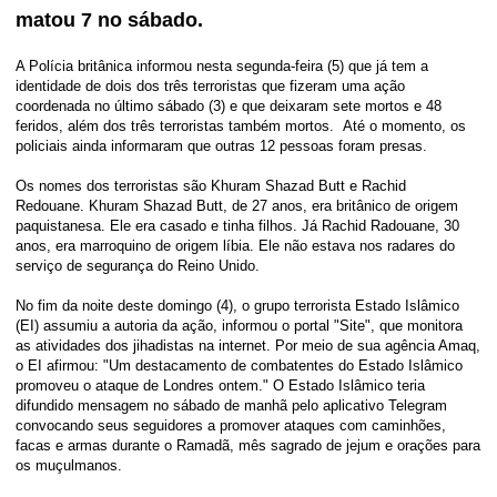
matou 7 no sábado.
A Polícia britânica informou nesta segunda-feira (5) que já tem a
identidade de dois dos três terroristas que fizeram uma ação
coordenada no último sábado (3) e que deixaram sete mortos e 48
feridos, além dos três terroristas também mortos. Até o momento, os
policiais ainda informaram que outras 12 pessoas foram presas.
Os nomes dos terroristas são Khuram Shazad Butt e Rachid
Redouane. Khuram Shazad Butt, de 27 anos, era britânico de origem
paquistanesa. Ele era casado e tinha filhos. Já Rachid Radouane, 30
anos, era marroquino de origem líbia. Ele não estava nos radares do
serviço de segurança do Reino Unido.
No fim da noite deste domingo (4), o grupo terrorista Estado Islâmico
(EI) assumiu a autoria da ação, informou o portal "Site", que monitora
as atividades dos jihadistas na internet. Por meio de sua agência Amaq,
o EI afirmou: "Um destacamento de combatentes do Estado Islâmico
promoveu o ataque de Londres ontem." O Estado Islâmico teria
difundido mensagem no sábado de manhã pelo aplicativo Telegram
convocando seus seguidores a promover ataques com caminhões,
facas e armas durante o Ramadã, mês sagrado de jejum e orações para
os muçulmanos.