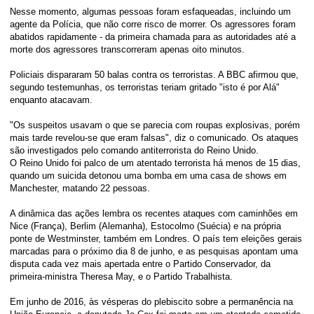
Nesse momento, algumas pessoas foram esfaqueadas, incluindo um
agente da Polícia, que não corre risco de morrer. Os agressores foram
abatidos rapidamente - da primeira chamada para as autoridades até a
morte dos agressores transcorreram apenas oito minutos.
Policiais dispararam 50 balas contra os terroristas. A BBC afirmou que,
segundo testemunhas, os terroristas teriam gritado "isto é por Alá"
enquanto atacavam.
"Os suspeitos usavam o que se parecia com roupas explosivas, porém
mais tarde revelou-se que eram falsas", diz o comunicado. Os ataques
são investigados pelo comando antiterrorista do Reino Unido.
O Reino Unido foi palco de um atentado terrorista há menos de 15 dias,
quando um suicida detonou uma bomba em uma casa de shows em
Manchester, matando 22 pessoas.
A dinâmica das ações lembra os recentes ataques com caminhões em
Nice (França), Berlim (Alemanha), Estocolmo (Suécia) e na própria
ponte de Westminster, também em Londres. O país tem eleições gerais
marcadas para o próximo dia 8 de junho, e as pesquisas apontam uma
disputa cada vez mais apertada entre o Partido Conservador, da
primeira-ministra Theresa May, e o Partido Trabalhista.
Em junho de 2016, às vésperas do plebiscito sobre a permanência na