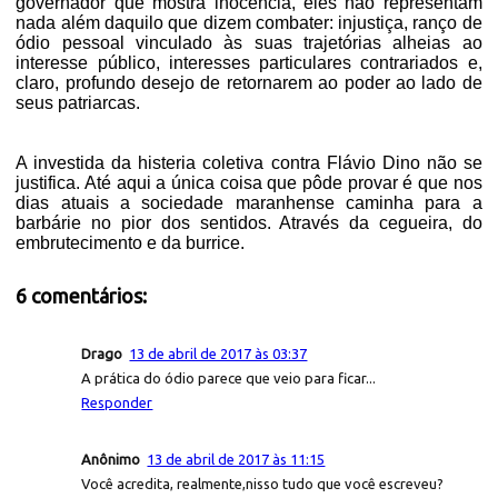
governador que mostra inocência, eles não representam
nada além daquilo que dizem combater: injustiça, ranço de
ódio pessoal vinculado às suas trajetórias alheias ao
interesse público
, intere
ss
e
s
particulares contrariados
e
,
claro, profundo desejo de retornarem ao poder ao lado de
seus patriarcas.
A investida da histeria coletiva contra Flávio Dino não se
justifica. Até aqui a única coisa que pôde provar é que nos
dias atuais a sociedade maranhense caminha para a
barbárie no pior dos sentidos. Através da cegueira, do
embrutecimento e da burrice.
6 comentários:
Drago
13 de abril de 2017 às 03:37
A prática do ódio parece que veio para ficar...
Responder
Anônimo
13 de abril de 2017 às 11:15
Você acredita, realmente,nisso tudo que você escreveu?