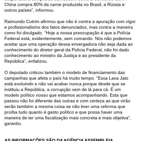
China compra 80% da carne produzida no Brasil, a Rússia e
outros países”, informou.
Raimundo Cutrim afirmou que não é contra a apuração com vigor
e profissionalismo dos fatos denunciados, mas contra a maneira
como foi divulgado. “Hoje a nossa preocupação é que a Polícia
Federal está, evidentemente, sem comando. Nós não podemos
aceitar que uma operação dessa envergadura não seja dada ao
conhecimento do diretor geral da Polícia Federal, não foi dado
conhecimento ao ministro da Justiça e ao presidente da
República”, enfatizou.
O deputado criticou também o modelo de financiamento das
campanhas que afeta o país há muito tempo. “Essa Lava Jato
está evoluindo e não vai acabar nunca porque desde que se
instituiu a República, a corrupção vem de lá para cá. É um
modelo político nosso que estamos acompanhando. Esta que
passou não foi diferente das outras e com certeza as que virão
serão também a mesma coisa se não tiver uma reforma que
proíba tudo quanto é gasto político e que possa haver uma
maneira de ter uma fiscalização mais concreta e mais objetiva”,
garantiu.
AS INFORMAÇÕES SÃO DA AGÊNCIA ASSEMBLEIA