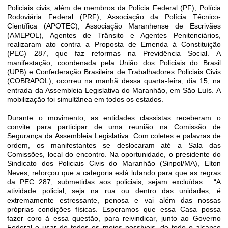
Policiais civis, além de membros da Polícia Federal (PF), Polícia
Rodoviária Federal (PRF), Associação da Polícia Técnico-
Científica (APOTEC), Associação Maranhense de Escrivães
(AMEPOL), Agentes de Trânsito e Agentes Penitenciários,
realizaram ato contra a Proposta de Emenda à Constituição
(PEC) 287, que faz reformas na Previdência Social. A
manifestação, coordenada pela União dos Policiais do Brasil
(UPB) e Confederação Brasileira de Trabalhadores Policiais Civis
(COBRAPOL), ocorreu na manhã dessa quarta-feira, dia 15, na
entrada da Assembleia Legislativa do Maranhão, em São Luís. A
mobilização foi simultânea em todos os estados.
Durante o movimento, as entidades classistas receberam o
convite para participar de uma reunião na Comissão de
Segurança da Assembleia Legislativa. Com coletes e palavras de
ordem, os manifestantes se deslocaram até a Sala das
Comissões, local do encontro. Na oportunidade, o presidente do
Sindicato dos Policiais Civis do Maranhão (Sinpol/MA), Elton
Neves, reforçou que a categoria está lutando para que as regras
da PEC 287, submetidas aos policiais, sejam excluídas. “A
atividade policial, seja na rua ou dentro das unidades, é
extremamente estressante, penosa e vai além das nossas
próprias condições físicas. Esperamos que essa Casa possa
fazer coro à essa questão, para reivindicar, junto ao Governo
Federal e usar de todos os meios possíveis, de todo o alcance