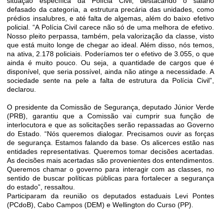
situação específica da Polícia Civil, destacando o salário
defasado da categoria, a estrutura precária das unidades, como
prédios insalubres, e até falta de algemas, além do baixo efetivo
policial. “A Polícia Civil carece não só de uma melhora de efetivo.
Nosso pleito perpassa, também, pela valorização da classe, visto
que está muito longe de chegar ao ideal. Além disso, nós temos,
na ativa, 2.178 policiais. Poderíamos ter o efetivo de 3.055, o que
ainda é muito pouco. Ou seja, a quantidade de cargos que é
disponível, que seria possível, ainda não atinge a necessidade. A
sociedade sente na pele a falta de estrutura da Polícia Civil”,
declarou.
O presidente da Comissão de Segurança, deputado Júnior Verde
(PRB), garantiu que a Comissão vai cumprir sua função de
interlocutora e que as solicitações serão repassadas ao Governo
do Estado. “Nós queremos dialogar. Precisamos ouvir as forças
de segurança. Estamos falando da base. Os alicerces estão nas
entidades representativas. Queremos tomar decisões acertadas.
As decisões mais acertadas são provenientes dos entendimentos.
Queremos chamar o governo para interagir com as classes, no
sentido de buscar políticas públicas para fortalecer a segurança
do estado”, ressaltou.
Participaram da reunião os deputados estaduais Levi Pontes
(PCdoB), Cabo Campos (DEM) e Wellington do Curso (PP).