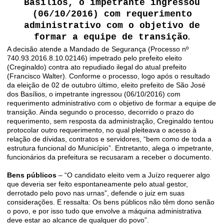
Basílios, o impetrante ingressou
(06/10/2016) com requerimento
administrativo com o objetivo de
formar a equipe de transição
.
A decisão atende a Mandado de Segurança (Processo nº
740.93.2016.8.10.02146) impetrado pelo prefeito eleito
(Creginaldo) contra ato repudiado ilegal do atual prefeito
(Francisco Walter). Conforme o processo, logo após o resultado
da eleição de 02 de outubro último, eleito prefeito de São José
dos Basílios, o impetrante ingressou (06/10/2016) com
requerimento administrativo com o objetivo de formar a equipe de
transição. Ainda segundo o processo, decorrido o prazo do
requerimento, sem resposta da administração, Creginaldo tentou
protocolar outro requerimento, no qual pleiteava o acesso à
relação de dívidas, contratos e servidores, “bem como de toda a
estrutura funcional do Município”. Entretanto, alega o impetrante,
funcionários da prefeitura se recusaram a receber o documento.
Bens públicos
– “O candidato eleito vem a Juízo requerer algo
que deveria ser feito espontaneamente pelo atual gestor,
derrotado pelo povo nas urnas”, defende o juiz em suas
considerações. E ressalta: Os bens públicos não têm dono senão
o povo, e por isso tudo que envolve a máquina administrativa
deve estar ao alcance de qualquer do povo”.