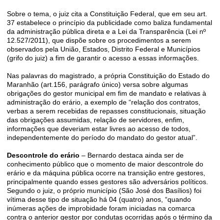
Sobre o tema, o juiz cita a Constituição Federal, que em seu art.
37 estabelece o princípio da publicidade como baliza fundamental
da administração pública direta e a Lei da Transparência (Lei nº
12.527/2011), que dispõe sobre os procedimentos a serem
observados pela União, Estados, Distrito Federal e Municípios
(grifo do juiz) a fim de garantir o acesso a essas informações.
Nas palavras do magistrado, a própria Constituição do Estado do
Maranhão (art.156, parágrafo único) versa sobre algumas
obrigações do gestor municipal em fim de mandato e relativas à
administração do erário, a exemplo de “relação dos contratos,
verbas a serem recebidas de repasses constitucionais, situação
das obrigações assumidas, relação de servidores, enfim,
informações que deveriam estar livres ao acesso de todos,
independentemente do período do mandato do gestor atual”.
Descontrole do erário
– Bernardo destaca ainda ser de
conhecimento público que o momento de maior descontrole do
erário e da máquina pública ocorre na transição entre gestores,
principalmente quando esses gestores são adversários políticos.
Segundo o juiz, o próprio município (São José dos Basílios) foi
vítima desse tipo de situação há 04 (quatro) anos, “quando
inúmeras ações de improbidade foram iniciadas na comarca
contra o anterior gestor por condutas ocorridas após o término da