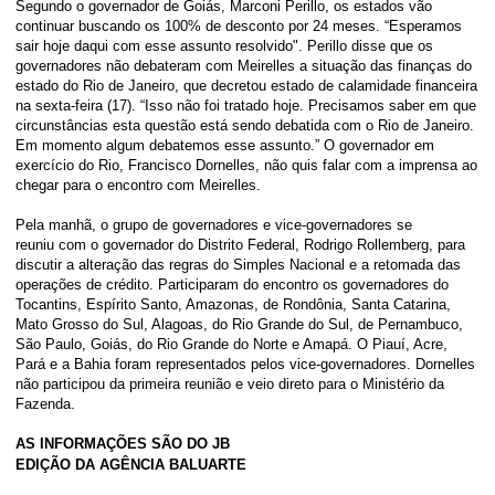
Segundo o governador de Goiás, Marconi Perillo, os estados vão
continuar buscando os 100% de desconto por 24 meses. “Esperamos
sair hoje daqui com esse assunto resolvido". Perillo disse que os
governadores não debateram com Meirelles a situação das finanças do
estado do Rio de Janeiro, que decretou estado de calamidade financeira
na sexta-feira (17). “Isso não foi tratado hoje. Precisamos saber em que
circunstâncias esta questão está sendo debatida com o Rio de Janeiro.
Em momento algum debatemos esse assunto.” O governador em
exercício do Rio, Francisco Dornelles, não quis falar com a imprensa ao
chegar para o encontro com Meirelles.
Pela manhã, o grupo de governadores e vice-governadores se
reuniu com o governador do Distrito Federal, Rodrigo Rollemberg, para
discutir a alteração das regras do Simples Nacional e a retomada das
operações de crédito. Participaram do encontro os governadores do
Tocantins, Espírito Santo, Amazonas, de Rondônia, Santa Catarina,
Mato Grosso do Sul, Alagoas, do Rio Grande do Sul, de Pernambuco,
São Paulo, Goiás, do Rio Grande do Norte e Amapá. O Piauí, Acre,
Pará e a Bahia foram representados pelos vice-governadores. Dornelles
não participou da primeira reunião e veio direto para o Ministério da
Fazenda.
AS INFORMAÇÕES SÃO DO JB
EDIÇÃO DA AGÊNCIA BALUARTE