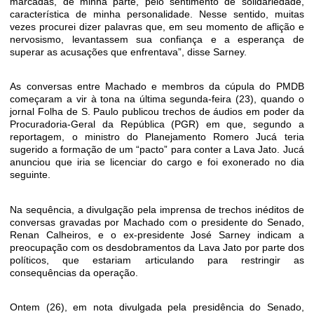
marcadas, de minha parte, pelo sentimento de solidariedade,
característica de minha personalidade. Nesse sentido, muitas
vezes procurei dizer palavras que, em seu momento de aflição e
nervosismo, levantassem sua confiança e a esperança de
superar as acusações que enfrentava”, disse Sarney.
As conversas entre Machado e membros da cúpula do PMDB
começaram a vir à tona na última segunda-feira (23), quando o
jornal Folha de S. Paulo publicou trechos de áudios em poder da
Procuradoria-Geral da República (PGR) em que, segundo a
reportagem, o ministro do Planejamento Romero Jucá teria
sugerido a formação de um “pacto” para conter a Lava Jato. Jucá
anunciou que iria se licenciar do cargo e foi exonerado no dia
seguinte.
Na sequência, a divulgação pela imprensa de trechos inéditos de
conversas gravadas por Machado com o presidente do Senado,
Renan Calheiros, e o ex-presidente José Sarney indicam a
preocupação com os desdobramentos da Lava Jato por parte dos
políticos, que estariam articulando para restringir as
consequências da operação.
Ontem (26), em nota divulgada pela presidência do Senado,