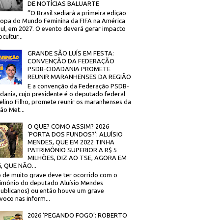
DE NOTÍCIAS BALUARTE
‘’O Brasil sediará a primeira edição
opa do Mundo Feminina da FIFA na América
ul, em 2027. O evento deverá gerar impacto
cultur...
GRANDE SÃO LUÍS EM FESTA:
CONVENÇÃO DA FEDERAÇÃO
PSDB-CIDADANIA PROMETE
REUNIR MARANHENSES DA REGIÃO
E a convenção da Federação PSDB-
dania, cujo presidente é o deputado federal
elino Filho, promete reunir os maranhenses da
ão Met...
O QUE? COMO ASSIM? 2026
‘PORTA DOS FUNDOS?’: ALUÍSIO
MENDES, QUE EM 2022 TINHA
PATRIMÔNIO SUPERIOR A R$ 5
MILHÕES, DIZ AO TSE, AGORA EM
, QUE NÃO...
 de muito grave deve ter ocorrido com o
imônio do deputado Aluísio Mendes
ublicanos) ou então houve um grave
voco nas inform...
2026 ‘PEGANDO FOGO’: ROBERTO