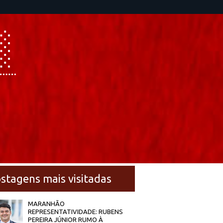
stagens mais visitadas
MARANHÃO
REPRESENTATIVIDADE: RUBENS
PEREIRA JÚNIOR RUMO À