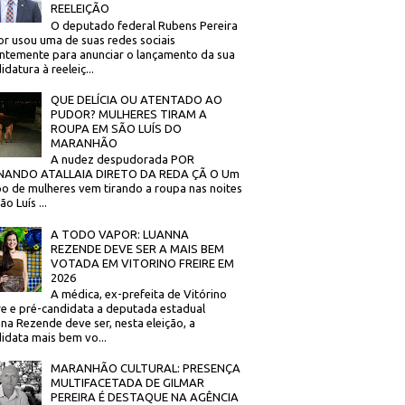
REELEIÇÃO
O deputado federal Rubens Pereira
or usou uma de suas redes sociais
ntemente para anunciar o lançamento da sua
idatura à reeleiç...
QUE DELÍCIA OU ATENTADO AO
PUDOR? MULHERES TIRAM A
ROUPA EM SÃO LUÍS DO
MARANHÃO
A nudez despudorada POR
NANDO ATALLAIA DIRETO DA REDA ÇÃ O Um
o de mulheres vem tirando a roupa nas noites
o Luís ...
A TODO VAPOR: LUANNA
REZENDE DEVE SER A MAIS BEM
VOTADA EM VITORINO FREIRE EM
2026
A médica, ex-prefeita de Vitórino
re e pré-candidata a deputada estadual
na Rezende deve ser, nesta eleição, a
idata mais bem vo...
MARANHÃO CULTURAL: PRESENÇA
MULTIFACETADA DE GILMAR
PEREIRA É DESTAQUE NA AGÊNCIA