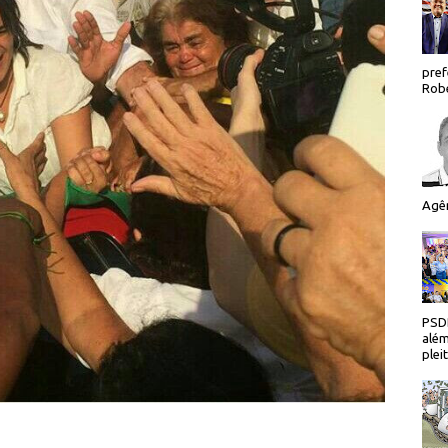
pref
Robe
Agên
PSDB
além
plei