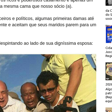
a os ricos e poderosos casamento é apenas um
na mesma cama que nosso sócio (a).
da C
do S
eiros e políticos, algumas primeiras damas até
socio
nte e aceitam que seus maridos parem para um
espintando ao lado de sua digníssima esposa:
Cida
Jusc
Regi
2026
Algo
patr
(Rep
equí