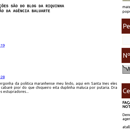
ÇÕES SÃO DO BLOG DA RIQUINHA
mais
ÃO DA AGÊNCIA BALUARTE
popu
Pe
:19
Nº
:28
ergonha da politica maranhense meu lindo, aqui em Santa Ines eles
abaré pior do que chiqueiro eita duplinha maluca por putaria. Dra
Ce
s estupradores...
FAÇ
NOT
Denú
agen
atal