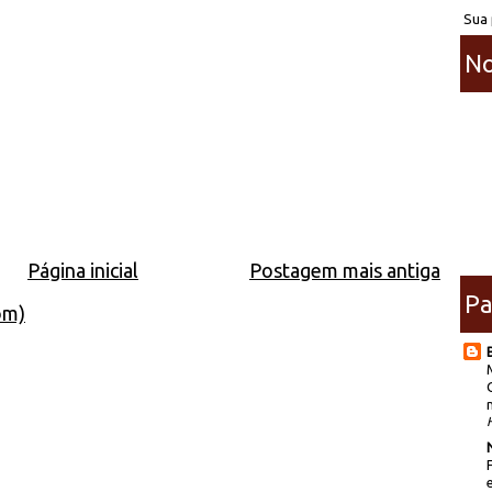
Sua 
No
Página inicial
Postagem mais antiga
Pa
om)