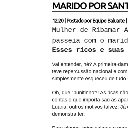
MARIDO POR SANT
12:20
|
Postado por
Equipe Baluarte
|
Mulher de Ribamar A
passeia com o marid
Esses ricos e suas 
Vai entender, né? A primeira-da
teve repercussão nacional e com 
simplesmente esqueceu de tudo e
Oh, que “bunitinho”!! As ricas n
contas o que importa são as apa
Luana, outros motivos talvez. J
demonstra ter.