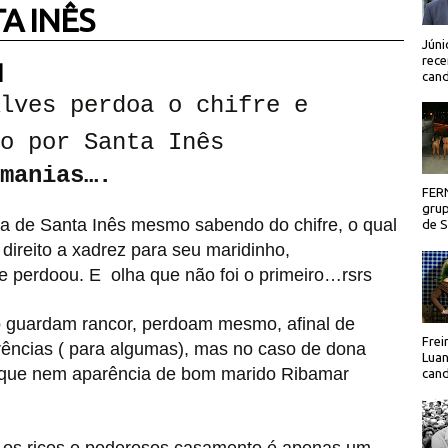
A INÊS
Júni
rece
 |
cand
lves perdoa o chifre e
o por Santa Inês
manias….
FER
grup
ma de Santa Inês mesmo sabendo do chifre, o qual
de Sã
direito a xadrez para seu maridinho,
 perdoou. E olha que não foi o primeiro…rsrs
ão guardam rancor, perdoam mesmo, afinal de
Frei
rências ( para algumas), mas no caso de dona
Luan
á que nem aparência de bom marido Ribamar
cand