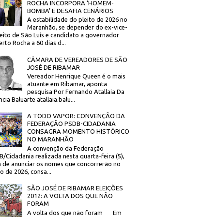
ROCHA INCORPORA ‘HOMEM-
BOMBA’ E DESAFIA CENÁRIOS
A estabilidade do pleito de 2026 no
Maranhão, se depender do ex-vice-
eito de São Luís e candidato a governador
rto Rocha a 60 dias d...
CÂMARA DE VEREADORES DE SÃO
JOSÉ DE RIBAMAR
Vereador Henrique Queen é o mais
atuante em Ribamar, aponta
pesquisa Por Fernando Atallaia Da
cia Baluarte atallaia.balu...
A TODO VAPOR: CONVENÇÃO DA
FEDERAÇÃO PSDB-CIDADANIA
CONSAGRA MOMENTO HISTÓRICO
NO MARANHÃO
A convenção da Federação
/Cidadania realizada nesta quarta-feira (5),
 de anunciar os nomes que concorrerão no
to de 2026, consa...
SÃO JOSÉ DE RIBAMAR ELEIÇÕES
2012: A VOLTA DOS QUE NÃO
FORAM
A volta dos que não foram Em