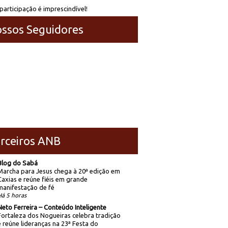
participação é imprescindível!
ssos Seguidores
rceiros ANB
Blog do Sabá
Marcha para Jesus chega à 20ª edição em
Caxias e reúne fiéis em grande
manifestação de fé
Há 5 horas
Neto Ferreira – Conteúdo Inteligente
Fortaleza dos Nogueiras celebra tradição
e reúne lideranças na 23ª Festa do