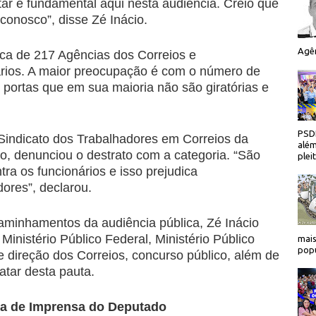
ar é fundamental aqui nesta audiência. Creio que
conosco”, disse Zé Inácio.
Agên
ca de 217 Agências dos Correios e
rios. A maior preocupação é com o número de
portas que em sua maioria não são giratórias e
PSDB
 Sindicato dos Trabalhadores em Correios da
além
o, denunciou o destrato com a categoria. “São
plei
tra os funcionários e isso prejudica
ores”, declarou.
minhamentos da audiência pública, Zé Inácio
nistério Público Federal, Ministério Público
mais
popu
 e direção dos Correios, concurso público, além de
atar desta pauta.
ia de Imprensa do Deputado