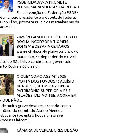
PSDB-CIDADANIA PROMETE
REUNIR MARANHENSES DA REGIÃO
E a convenção da Federação PSDB-
dania, cujo presidente é o deputado federal
elino Filho, promete reunir os maranhenses da
ão Met...
2026 ‘PEGANDO FOGO’: ROBERTO
ROCHA INCORPORA ‘HOMEM-
BOMBA’ E DESAFIA CENÁRIOS
A estabilidade do pleito de 2026 no
Maranhão, se depender do ex-vice-
eito de São Luís e candidato a governador
rto Rocha a 60 dias d...
O QUE? COMO ASSIM? 2026
‘PORTA DOS FUNDOS?’: ALUÍSIO
MENDES, QUE EM 2022 TINHA
PATRIMÔNIO SUPERIOR A R$ 5
MILHÕES, DIZ AO TSE, AGORA EM
, QUE NÃO...
 de muito grave deve ter ocorrido com o
imônio do deputado Aluísio Mendes
ublicanos) ou então houve um grave
voco nas inform...
CÂMARA DE VEREADORES DE SÃO