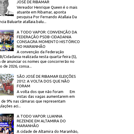
JOSÉ DE RIBAMAR
Vereador Henrique Queen é o mais
atuante em Ribamar, aponta
pesquisa Por Fernando Atallaia Da
cia Baluarte atallaia.balu...
A TODO VAPOR: CONVENÇÃO DA
FEDERAÇÃO PSDB-CIDADANIA
CONSAGRA MOMENTO HISTÓRICO
NO MARANHÃO
A convenção da Federação
/Cidadania realizada nesta quarta-feira (5),
 de anunciar os nomes que concorrerão no
to de 2026, consa...
SÃO JOSÉ DE RIBAMAR ELEIÇÕES
2012: A VOLTA DOS QUE NÃO
FORAM
A volta dos que não foram Em
vistas das vagas aumentarem em
 de 9% nas câmaras que representam
lações aci...
A TODO VAPOR: LUANNA
REZENDE EM ALTAMIRA DO
MARANHÃO
A cidade de Altamira do Maranhão,