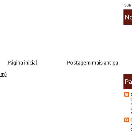
Sua 
No
Página inicial
Postagem mais antiga
om)
Pa