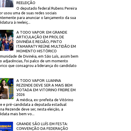
REELEIÇÃO
O deputado federal Rubens Pereira
or usou uma de suas redes sociais
ntemente para anunciar o lançamento da sua
idatura à reeleiç...
A TODO VAPOR: EM GRANDE
ARTICULAÇÃO EM PROL DE
DIVINÉIA E REGIÃO, PINTO
ITAMARATY REÚNE MULTIDÃO EM
MOMENTO HISTÓRICO
munidade de Divinéia, em São Luís, assim bem
 adjacências, foi palco de um momento
órico que consagrou a liderança do candidato
A TODO VAPOR: LUANNA
REZENDE DEVE SER A MAIS BEM
VOTADA EM VITORINO FREIRE EM
2026
A médica, ex-prefeita de Vitórino
re e pré-candidata a deputada estadual
na Rezende deve ser, nesta eleição, a
idata mais bem vo...
GRANDE SÃO LUÍS EM FESTA:
CONVENÇÃO DA FEDERAÇÃO