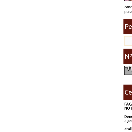
cand
para
Pe
Nº
Ce
FAÇ
NOT
Denú
agen
atal