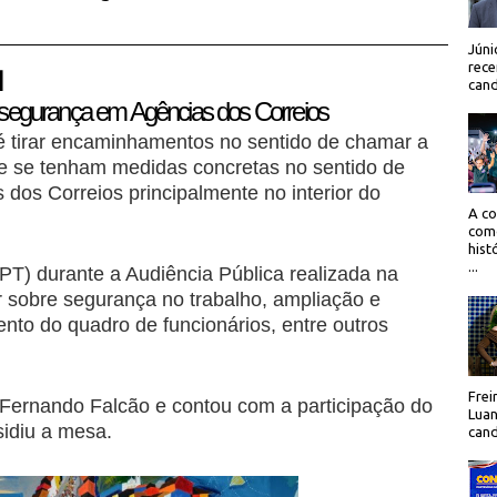
Júni
rece
 |
cand
 segurança em Agências dos Correios
 é tirar encaminhamentos no sentido de chamar a
e se tenham medidas concretas no sentido de
 dos Correios principalmente no interior do
A co
como
hist
...
PT) durante a Audiência Pública realizada na
tar sobre segurança no trabalho, ampliação e
ento do quadro de funcionários, entre outros
Frei
 Fernando Falcão e contou com a participação do
Luan
idiu a mesa.
cand