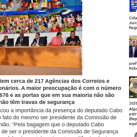
Cida
Jusc
Regi
pref
Robe
tem cerca de 217 Agências dos Correios e
onários. A maior preocupação é com o número
676 e as portas que em sua maioria não são
 não têm travas de segurança
2026
Algo
acou a importância da presença do deputado Cabo
patr
o fato do mesmo ser presidente da Comissão de
(Rep
equí
união. “Pela bagagem que o deputado Cabo
 de ser o presidente da Comissão de Segurança