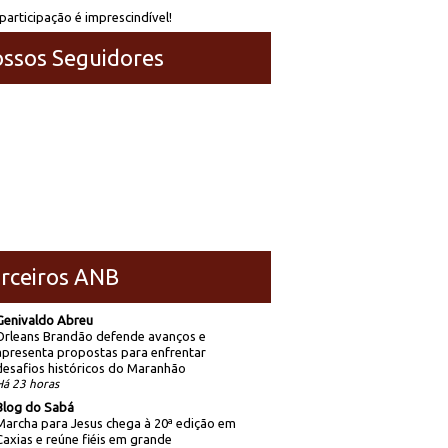
participação é imprescindível!
ssos Seguidores
rceiros ANB
Genivaldo Abreu
Orleans Brandão defende avanços e
apresenta propostas para enfrentar
desafios históricos do Maranhão
Há 23 horas
Blog do Sabá
Marcha para Jesus chega à 20ª edição em
Caxias e reúne fiéis em grande