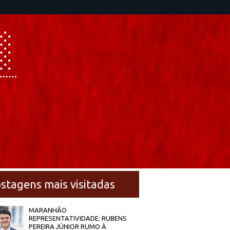
stagens mais visitadas
MARANHÃO
REPRESENTATIVIDADE: RUBENS
PEREIRA JÚNIOR RUMO À