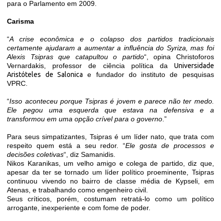
para o Parlamento em 2009.
Carisma
“
A crise econômica e o colapso dos partidos tradicionais
certamente ajudaram a aumentar a influência do Syriza, mas foi
Alexis Tsipras que catapultou o partido
“, opina Christoforos
Vernardakis, professor de ciência política da
Universidade
Aristóteles de Salonica
e fundador do instituto de pesquisas
VPRC.
“
Isso aconteceu porque Tsipras é jovem e parece não ter medo.
Ele pegou uma esquerda que estava na defensiva e a
transformou em uma opção crível para o governo
.”
Para seus simpatizantes, Tsipras é um líder nato, que trata com
respeito quem está a seu redor. “
Ele gosta de processos e
decisões coletivas
“, diz Samanidis.
Nikos Karanikas, um velho amigo e colega de partido, diz que,
apesar da ter se tornado um líder político proeminente, Tsipras
continuou vivendo no bairro de classe média de Kypseli, em
Atenas, e trabalhando como engenheiro civil.
Seus críticos, porém, costumam retratá-lo como um político
arrogante, inexperiente e com fome de poder.