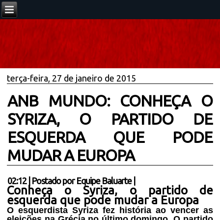
terça-feira, 27 de janeiro de 2015
ANB MUNDO: CONHEÇA O
SYRIZA, O PARTIDO DE
ESQUERDA QUE PODE
MUDAR A EUROPA
02:12
|
Postado por
Equipe Baluarte
|
Conheça o Syriza, o partido de
esquerda que pode mudar a Europa
O esquerdista Syriza fez história ao vencer as
eleições na Grécia no último domingo. O partido