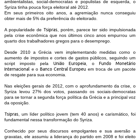
ambientalistas, social-democratas e populistas de esquerda, o
Syriza tinha pouca força eleitoral até 2012.
Em seus primeiros oito anos, a agremiação nunca conseguiu
obter mais de 5% da preferência do eleitorado.
A popularidade de
Tsipras
, porém, parece ter sido impulsionada
pela crise econômica que nos últimos cinco anos empurrou um
quarto dos trabalhadores gregos para o desemprego.
Desde 2010 a Grécia vem implementando medidas como o
aumento de impostos e cortes de gastos públicos, seguindo um
script imposto pela
União Europeia
, o
Fundo Monetário
Internacional
e o
Banco Central Europeu
em troca de um pacote
de resgate para sua economia.
Nas eleições gerais de 2012, com o aprofundamento da crise, o
Syriza levou 27% dos votos, passando os sociais-democratas
para se tornar a segunda força política da Grécia e a principal voz
da oposição.
Tsipras
, um líder político jovem (tem 40 anos) e carismático, foi
fundamental nessa transformação do Syriza.
Conhecido por seus discursos empolgantes e sua aversão a
gravatas, ele assumiu a liderança do partido em 2008 e foi eleito