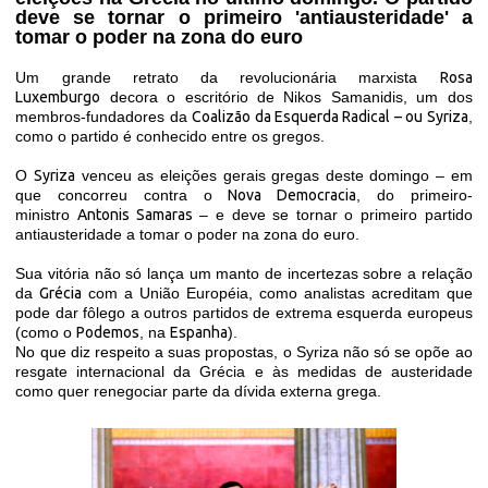
deve se tornar o primeiro 'antiausteridade' a
tomar o poder na zona do euro
Um grande retrato da revolucionária marxista
Rosa
Luxemburgo
decora o escritório de Nikos Samanidis, um dos
membros-fundadores da
Coalizão da Esquerda Radical – ou Syriza
,
como o partido é conhecido entre os gregos.
O
Syriza
venceu as eleições gerais gregas deste domingo – em
que concorreu contra o
Nova Democracia
, do primeiro-
ministro
Antonis Samaras
– e deve se tornar o primeiro partido
antiausteridade a tomar o poder na zona do euro.
Sua vitória não só lança um manto de incertezas sobre a relação
da
Grécia
com a União Européia, como analistas acreditam que
pode dar fôlego a outros partidos de extrema esquerda europeus
(como o
Podemos
, na
Espanha
).
No que diz respeito a suas propostas, o Syriza não só se opõe ao
resgate internacional da Grécia e às medidas de austeridade
como quer renegociar parte da dívida externa grega.