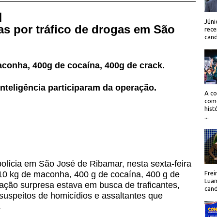
 |
Júni
as por tráfico de drogas em São
rece
cand
conha, 400g de cocaína, 400g de crack.
nteligência participaram da operação.
A co
como
hist
...
olícia em São José de Ribamar, nesta sexta-feira
10 kg de maconha, 400 g de cocaína, 400 g de
Frei
Luan
eração surpresa estava em busca de traficantes,
cand
speitos de homicídios e assaltantes que
.