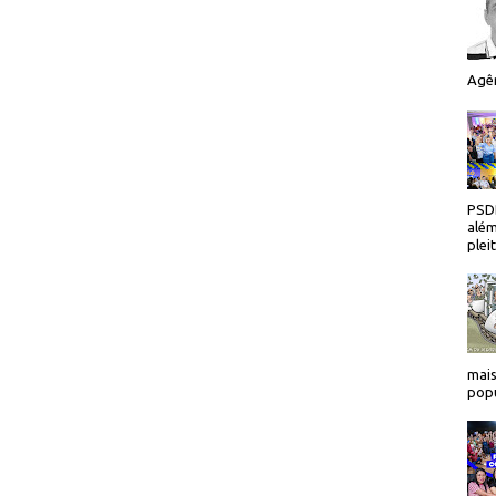
Agên
PSDB
além
plei
mais
popu