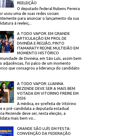
REELEIÇÃO
O deputado federal Rubens Pereira
or usou uma de suas redes sociais
ntemente para anunciar o lançamento da sua
idatura à reeleiç...
A TODO VAPOR: EM GRANDE
ARTICULAÇÃO EM PROL DE
DIVINÉIA E REGIÃO, PINTO
ITAMARATY REÚNE MULTIDÃO EM
MOMENTO HISTÓRICO
munidade de Divinéia, em São Luís, assim bem
 adjacências, foi palco de um momento
órico que consagrou a liderança do candidato
A TODO VAPOR: LUANNA
REZENDE DEVE SER A MAIS BEM
VOTADA EM VITORINO FREIRE EM
2026
A médica, ex-prefeita de Vitórino
re e pré-candidata a deputada estadual
na Rezende deve ser, nesta eleição, a
idata mais bem vo...
GRANDE SÃO LUÍS EM FESTA:
CONVENÇÃO DA FEDERAÇÃO