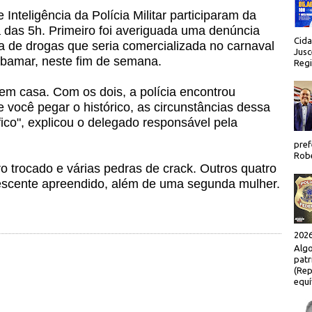
nteligência da Polícia Militar participaram da
 das 5h. Primeiro foi averiguada uma denúncia
Cida
de drogas que seria comercializada no carnaval
Jusc
ibamar, neste fim de semana.
Regi
 em casa. Com os dois, a polícia encontrou
 você pegar o histórico, as circunstâncias dessa
áfico", explicou o delegado responsável pela
pref
Robe
ro trocado e várias pedras de crack. Outros quatro
scente apreendido, além de uma segunda mulher.
2026
Algo
patr
(Rep
equí