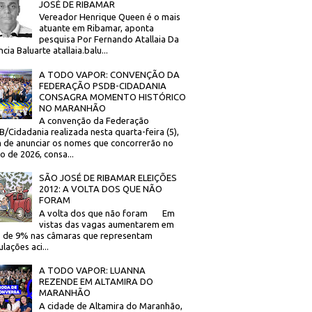
JOSÉ DE RIBAMAR
Vereador Henrique Queen é o mais
atuante em Ribamar, aponta
pesquisa Por Fernando Atallaia Da
cia Baluarte atallaia.balu...
A TODO VAPOR: CONVENÇÃO DA
FEDERAÇÃO PSDB-CIDADANIA
CONSAGRA MOMENTO HISTÓRICO
NO MARANHÃO
A convenção da Federação
/Cidadania realizada nesta quarta-feira (5),
 de anunciar os nomes que concorrerão no
to de 2026, consa...
SÃO JOSÉ DE RIBAMAR ELEIÇÕES
2012: A VOLTA DOS QUE NÃO
FORAM
A volta dos que não foram Em
vistas das vagas aumentarem em
 de 9% nas câmaras que representam
lações aci...
A TODO VAPOR: LUANNA
REZENDE EM ALTAMIRA DO
MARANHÃO
A cidade de Altamira do Maranhão,