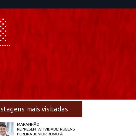
stagens mais visitadas
MARANHÃO
REPRESENTATIVIDADE: RUBENS
PEREIRA JÚNIOR RUMO À