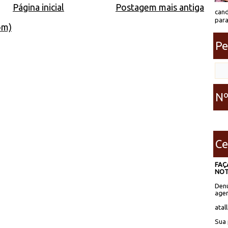
Página inicial
Postagem mais antiga
cand
para
om)
Pe
Nº
Ce
FAÇ
NOT
Denú
agen
atal
Sua 