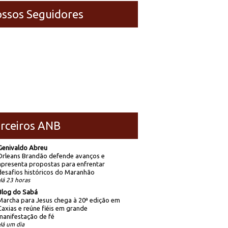
ssos Seguidores
rceiros ANB
Genivaldo Abreu
Orleans Brandão defende avanços e
apresenta propostas para enfrentar
desafios históricos do Maranhão
Há 23 horas
Blog do Sabá
Marcha para Jesus chega à 20ª edição em
Caxias e reúne fiéis em grande
manifestação de fé
Há um dia