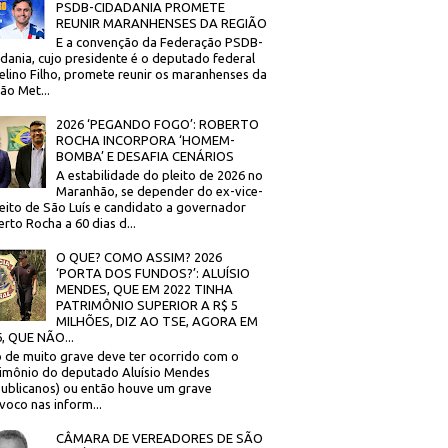
PSDB-CIDADANIA PROMETE
REUNIR MARANHENSES DA REGIÃO
E a convenção da Federação PSDB-
dania, cujo presidente é o deputado federal
elino Filho, promete reunir os maranhenses da
ão Met...
2026 ‘PEGANDO FOGO’: ROBERTO
ROCHA INCORPORA ‘HOMEM-
BOMBA’ E DESAFIA CENÁRIOS
A estabilidade do pleito de 2026 no
Maranhão, se depender do ex-vice-
eito de São Luís e candidato a governador
rto Rocha a 60 dias d...
O QUE? COMO ASSIM? 2026
‘PORTA DOS FUNDOS?’: ALUÍSIO
MENDES, QUE EM 2022 TINHA
PATRIMÔNIO SUPERIOR A R$ 5
MILHÕES, DIZ AO TSE, AGORA EM
, QUE NÃO...
 de muito grave deve ter ocorrido com o
imônio do deputado Aluísio Mendes
ublicanos) ou então houve um grave
voco nas inform...
CÂMARA DE VEREADORES DE SÃO