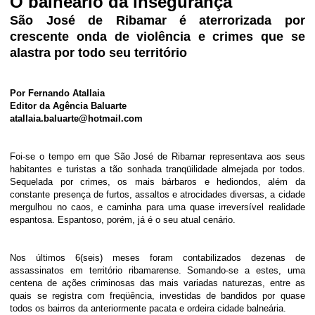
O balneário da insegurança
São José de Ribamar é aterrorizada por
crescente onda de violência e crimes que se
alastra por todo seu território
Por Fernando Atallaia
Editor da Agência Baluarte
atallaia.baluarte@hotmail.com
Foi-se o tempo em que São José de Ribamar representava aos seus
habitantes e turistas a tão sonhada tranqüilidade almejada por todos.
Sequelada por crimes, os mais bárbaros e hediondos, além da
constante presença de furtos, assaltos e atrocidades diversas, a cidade
mergulhou no caos, e caminha para uma quase irreversível realidade
espantosa. Espantoso, porém, já é o seu atual cenário.
Nos últimos 6(seis) meses foram contabilizados dezenas de
assassinatos em território ribamarense. Somando-se a estes, uma
centena de ações criminosas das mais variadas naturezas, entre as
quais se registra com freqüência, investidas de bandidos por quase
todos os bairros da anteriormente pacata e ordeira cidade balneária.