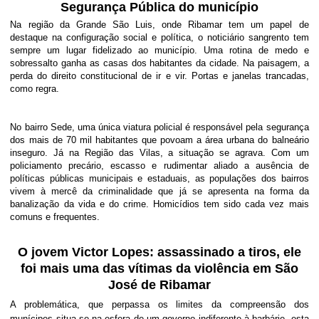
Segurança Pública do município
Na região da Grande São Luis, onde Ribamar tem um papel de
destaque na configuração social e política, o noticiário sangrento tem
sempre um lugar fidelizado ao município. Uma rotina de medo e
sobressalto ganha as casas dos habitantes da cidade. Na paisagem, a
perda do direito constitucional de ir e vir. Portas e janelas trancadas,
como regra.
No bairro Sede, uma única viatura policial é responsável pela segurança
dos mais de 70 mil habitantes que povoam a área urbana do balneário
inseguro. Já na Região das Vilas, a situação se agrava. Com um
policiamento precário, escasso e rudimentar aliado a ausência de
políticas públicas municipais e estaduais, as populações dos bairros
vivem à mercê da criminalidade que já se apresenta na forma da
banalização da vida e do crime. Homicídios tem sido cada vez mais
comuns e frequentes.
O jovem Victor Lopes: assassinado a tiros, ele
foi mais uma das vítimas da violência em São
José de Ribamar
A problemática, que perpassa os limites da compreensão dos
munícipes situa-se na esfera de um governo indiferente à barbárie, esta