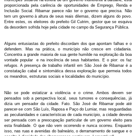
proporcionada pela carência de oportunidades de Emprego, Renda e
Inclusão Social. Ribamar parece não ter o governo que precisa. Não
tem um governo à altura de seus reais dilemas, dizem alguns do povo.
Entre estes, os eleitores do prefeito Gil Cutrim, gestor que se esquiva
da desordem sofrida hoje pela cidade no campo da Segurança Pública.
Alguns entusiastas do prefeito discordam dos que apontam falhas e o
defendem. Mas na prática, o município não cresce em cidadania.
Concentra a grande maioria de sua gente humilde na exploração da boa
vontade popular e na inocência de seus habitantes. E o pior: os faz
refugos. A presença de trabalho infantil em São José de Ribamar é a
constatação cabal e sintomática dessa exploração que permeia todos
os meandros, estruturas sociais e localidades do município.
Não se pode estatizar a violência e o crime. Ambos devem ser
pensados sob a perspectiva local, seus tumores e consequências, já
dizia um pensador da cidade. Fato. São José de Ribamar pode até
parecer-se com São Luís, Raposa e Paço do Lumiar, mas resguardadas
as peculiaridades e características de cada município, a cidade deveria
ser pensada com a preocupação particular de um governo eleito para
esta finalidade. O que não vem ocorrendo e nunca ocorreu. Enquanto
isso, nas ruas e avenidas do balneário, o derramamento de sangue e o