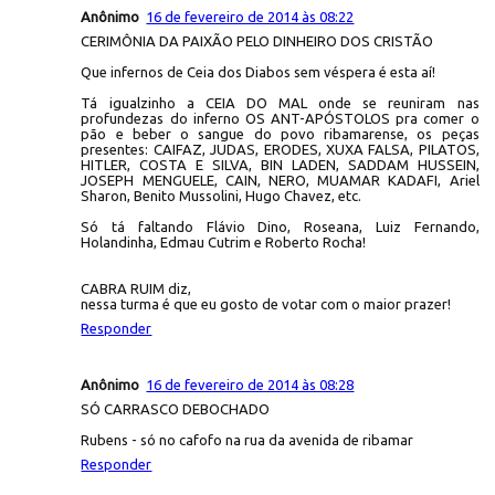
Anônimo
16 de fevereiro de 2014 às 08:22
CERIMÔNIA DA PAIXÃO PELO DINHEIRO DOS CRISTÃO
Que infernos de Ceia dos Diabos sem véspera é esta aí!
Tá igualzinho a CEIA DO MAL onde se reuniram nas
profundezas do inferno OS ANT-APÓSTOLOS pra comer o
pão e beber o sangue do povo ribamarense, os peças
presentes: CAIFAZ, JUDAS, ERODES, XUXA FALSA, PILATOS,
HITLER, COSTA E SILVA, BIN LADEN, SADDAM HUSSEIN,
JOSEPH MENGUELE, CAIN, NERO, MUAMAR KADAFI, Ariel
Sharon, Benito Mussolini, Hugo Chavez, etc.
Só tá faltando Flávio Dino, Roseana, Luiz Fernando,
Holandinha, Edmau Cutrim e Roberto Rocha!
CABRA RUIM diz,
nessa turma é que eu gosto de votar com o maior prazer!
Responder
Anônimo
16 de fevereiro de 2014 às 08:28
SÓ CARRASCO DEBOCHADO
Rubens - só no cafofo na rua da avenida de ribamar
Responder