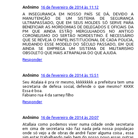
Anônimo
16 de fevereiro de 2014 às 11:12
A INSEGURANÇA EM NOSSO PAÍS SE DÁ, DEVIDO A
MANUTENÇÃO DE UM SISTEMA DE SEGURANÇA
ULTRAPASSADO, QUE EM SEUS MOLDES SÓ SERVE PARA
BENEFICIAR AS MORDOMIAS DE DELEGADOS E OFICIAIS DA
PM QUE AINDA ESTÃO MERGULHADOS NO ANTIGO
CORONELISMO DO SERTÃO NORDESTINO. É NECESSÁRIO
QUE SE REVEJA O PAPEL INSTITUCIONAL DE CADA POLICIA,
MUDANDO ESSE MODELO DO SÉCULO PASSADO, EM QUE
AINDA SE EMPREGA UM SISTEMA DE MILITARISMO
OBSOLETO QUE MAIS ATRAPALHA DO QUE AJUDA.
Responder
Anônimo
16 de fevereiro de 2014 às 15:51
Seu Atalaia é pra rir mesmo, kkkkkkkk a prefeitura tem uma
secretaria de defesa social, defende o que mesmo? KKKK
Essa é boa.
Fabiano rua 4 da sarney filho
Responder
Anônimo
16 de fevereiro de 2014 às 20:07
Atallaia como podemos viver numa cidade onde secretaria
em cima de secretaria não faz nada pela nossa populaçao
onde só vejo a de obras de andré fazer alguma coisa , essa
sim estar trabalhando pelo bem do nosso povo essas outras