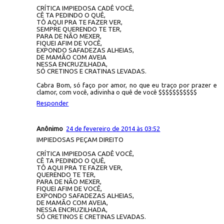
CRÍTICA IMPIEDOSA CADÊ VOCÊ,
CÊ TA PEDINDO O QUÊ,
TÔ AQUI PRA TE FAZER VER,
SEMPRE QUERENDO TE TER,
PARA DE NÃO MEXER,
FIQUEI AFIM DE VOCÊ,
EXPONDO SAFADEZAS ALHEIAS,
DE MAMÃO COM AVEIA
NESSA ENCRUZILHADA,
SÓ CRETINOS E CRATINAS LEVADAS.
Cabra Bom, só faço por amor, no que eu traço por prazer e
clamor, com você, adivinha o quê de você $$$$$$$$$$$
Responder
Anônimo
24 de fevereiro de 2014 às 03:52
IMPIEDOSAS PEÇAM DIREITO
CRÍTICA IMPIEDOSA CADÊ VOCÊ,
CÊ TA PEDINDO O QUÊ,
TÔ AQUI PRA TE FAZER VER,
QUERENDO TE TER,
PARA DE NÃO MEXER,
FIQUEI AFIM DE VOCÊ,
EXPONDO SAFADEZAS ALHEIAS,
DE MAMÃO COM AVEIA,
NESSA ENCRUZILHADA,
SÓ CRETINOS E CRETINAS LEVADAS.