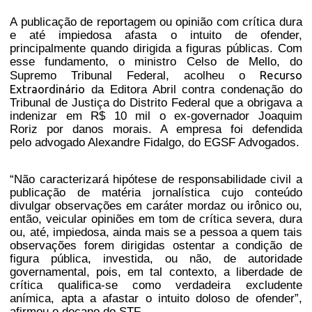
A publicação de reportagem ou opinião com crítica dura
e até impiedosa afasta o intuito de ofender,
principalmente quando dirigida a figuras públicas. Com
esse fundamento, o ministro Celso de Mello, do
Recurso
Supremo Tribunal Federal, acolheu o
Extraordinário
da Editora Abril contra condenação do
Tribunal de Justiça do Distrito Federal que a obrigava a
indenizar em R$ 10 mil o ex-governador Joaquim
Roriz por danos morais. A empresa foi defendida
pelo advogado Alexandre Fidalgo, do EGSF Advogados.
“Não caracterizará hipótese de responsabilidade civil a
publicação de matéria jornalística cujo conteúdo
divulgar observações em caráter mordaz ou irônico ou,
então, veicular opiniões em tom de crítica severa, dura
ou, até, impiedosa, ainda mais se a pessoa a quem tais
observações forem dirigidas ostentar a condição de
figura pública, investida, ou não, de autoridade
governamental, pois, em tal contexto, a liberdade de
crítica qualifica-se como verdadeira excludente
anímica, apta a afastar o intuito doloso de ofender”,
afirmou o decano do STF.