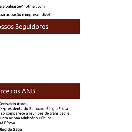
laia.baluarte@hotmail.com
participação é imprescindível!
ssos Seguidores
rceiros ANB
Genivaldo Abreu
Ex-presidente do Sampaio, Sérgio Frota
não comparece a reuniões de transição, e
Junta aciona Ministério Público
Há 5 horas
Blog do Sabá