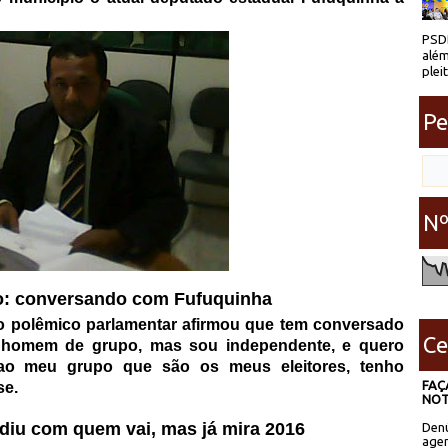
PSDB
além
plei
Pe
Nº
o: conversando com Fufuquinha
o polêmico parlamentar afirmou que tem conversado
Ce
um homem de grupo, mas sou independente, e quero
ao meu grupo que são os meus eleitores, tenho
FAÇ
se.
NOT
idiu com quem vai, mas já mira 2016
Denú
agen