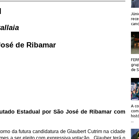
 |
Júni
rece
cand
allaia
osé de Ribamar
FER
grup
de Sã
A co
putado Estadual por São José de Ribamar com
como
hist
...
torno da futura candidatura de Glaubert Cutrim na cidade
mes a ser eleito com expressiva votação,
Glauber terá o