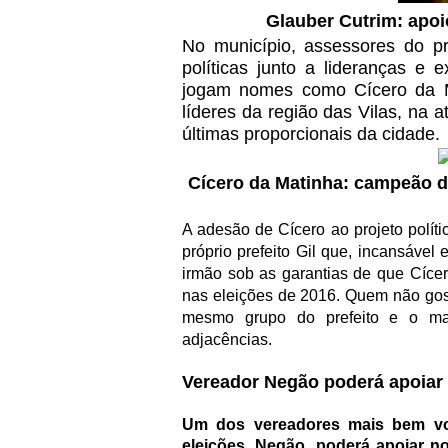
Glauber Cutrim: apoi
No município, assessores do pr
políticas junto a lideranças e
jogam nomes como Cícero da M
líderes da região das Vilas, na 
últimas proporcionais da cidade.
Cícero da Matinha: campeão de
A adesão de Cícero ao projeto polít
próprio prefeito Gil que, incansável
irmão sob as garantias de que Cíce
nas eleições de 2016. Quem não gost
mesmo grupo do prefeito e o ma
adjacências.
Vereador Negão poderá apoiar
Um dos vereadores mais bem vo
eleições, Negão, poderá apoiar n