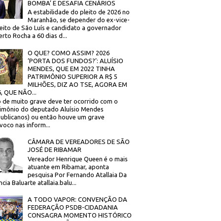
BOMBA’ E DESAFIA CENÁRIOS
A estabilidade do pleito de 2026 no
Maranhão, se depender do ex-vice-
eito de São Luís e candidato a governador
rto Rocha a 60 dias d...
O QUE? COMO ASSIM? 2026
‘PORTA DOS FUNDOS?’: ALUÍSIO
MENDES, QUE EM 2022 TINHA
PATRIMÔNIO SUPERIOR A R$ 5
MILHÕES, DIZ AO TSE, AGORA EM
, QUE NÃO...
 de muito grave deve ter ocorrido com o
imônio do deputado Aluísio Mendes
ublicanos) ou então houve um grave
voco nas inform...
CÂMARA DE VEREADORES DE SÃO
JOSÉ DE RIBAMAR
Vereador Henrique Queen é o mais
atuante em Ribamar, aponta
pesquisa Por Fernando Atallaia Da
cia Baluarte atallaia.balu...
A TODO VAPOR: CONVENÇÃO DA
FEDERAÇÃO PSDB-CIDADANIA
CONSAGRA MOMENTO HISTÓRICO