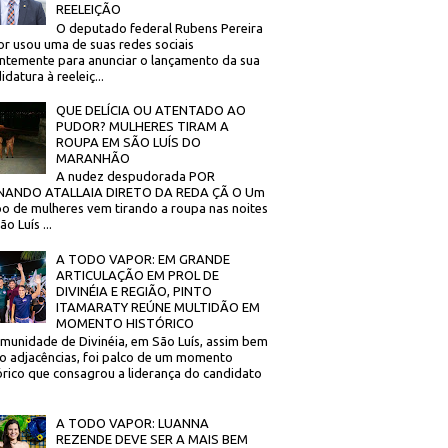
REELEIÇÃO
O deputado federal Rubens Pereira
or usou uma de suas redes sociais
ntemente para anunciar o lançamento da sua
idatura à reeleiç...
QUE DELÍCIA OU ATENTADO AO
PUDOR? MULHERES TIRAM A
ROUPA EM SÃO LUÍS DO
MARANHÃO
A nudez despudorada POR
NANDO ATALLAIA DIRETO DA REDA ÇÃ O Um
o de mulheres vem tirando a roupa nas noites
o Luís ...
A TODO VAPOR: EM GRANDE
ARTICULAÇÃO EM PROL DE
DIVINÉIA E REGIÃO, PINTO
ITAMARATY REÚNE MULTIDÃO EM
MOMENTO HISTÓRICO
munidade de Divinéia, em São Luís, assim bem
 adjacências, foi palco de um momento
órico que consagrou a liderança do candidato
A TODO VAPOR: LUANNA
REZENDE DEVE SER A MAIS BEM