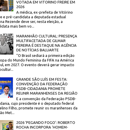
VOTADA EM VITORINO FREIRE EM
2026
A médica, ex-prefeita de Vitórino
re e pré-candidata a deputada estadual
na Rezende deve ser, nesta eleição, a
idata mais bem vo...
MARANHÃO CULTURAL: PRESENÇA
MULTIFACETADA DE GILMAR
PEREIRA É DESTAQUE NA AGÊNCIA
DE NOTÍCIAS BALUARTE
‘’O Brasil sediará a primeira edição
opa do Mundo Feminina da FIFA na América
ul, em 2027. O evento deverá gerar impacto
cultur...
GRANDE SÃO LUÍS EM FESTA:
CONVENÇÃO DA FEDERAÇÃO
PSDB-CIDADANIA PROMETE
REUNIR MARANHENSES DA REGIÃO
E a convenção da Federação PSDB-
dania, cujo presidente é o deputado federal
elino Filho, promete reunir os maranhenses da
ão Met...
2026 ‘PEGANDO FOGO’: ROBERTO
ROCHA INCORPORA ‘HOMEM-