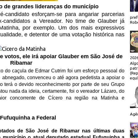
o de grandes lideranças do município
é-candidato esforçam-se para angariar parcerias
pref
 ex-candidatos a Vereador. No time de Glauber já
Robe
atinha, por exemplo. Um dos mais expressivos
atualidade, e detentor de uma votação histórica nas
 votos, ele irá apoiar Glauber em São José de
2026
Ribamar
Algo
patr
ico do caçula de Edmar Cutrim foi um esforço pessoal do
(Rep
 e abnegado, convenceu o até agora pedetista a apoiar o
equí
ro terá o devido reconhecimento por parte de seu Grupo
ou nada da ideia, certamente, foi o vereador Lázaro, do
ior concorrente de Cícero na região na Matinha e
Agên
 Fufuquinha a Federal
tados de São José de Ribamar nas últimas duas
o município o atual deputado estadual Fufuquinha a