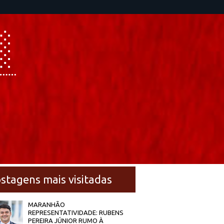
stagens mais visitadas
MARANHÃO
REPRESENTATIVIDADE: RUBENS
PEREIRA JÚNIOR RUMO À