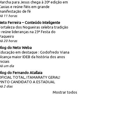
Marcha para Jesus chega à 20ª edição em
Caxias e reúne fiéis em grande
manifestação de fé
Há 11 horas
Neto Ferreira – Conteúdo Inteligente
Fortaleza dos Nogueiras celebra tradição
e reúne lideranças na 23ª Festa do
Vaqueiro
Há 20 horas
Blog do Neto Weba
Educação em destaque : Godofredo Viana
alcança maior IDEB da história dos anos
niciais
Há um dia
Blog do Fernando Atallaia
OFICIAL TOTAL, ITAMARATY GERAL!
PINTO CANDIDATO A ESTADUAL
Há 2 dias
Mostrar todos