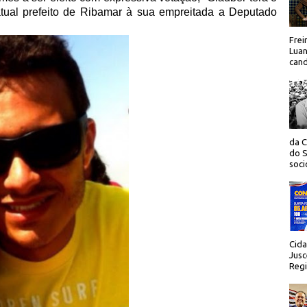
atual prefeito de Ribamar à sua empreitada a Deputado
Frei
Luan
cand
da C
do S
socio
Cida
Jusc
Regi