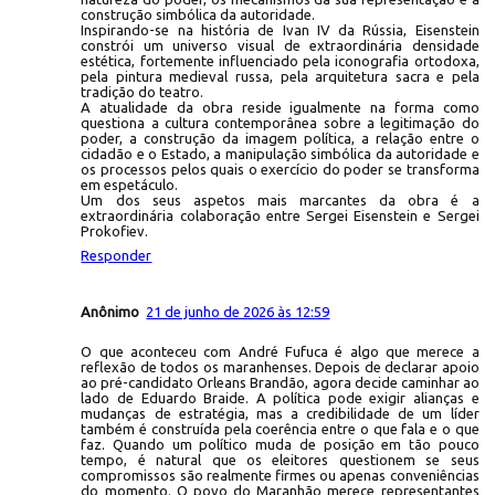
construção simbólica da autoridade.
Inspirando-se na história de Ivan IV da Rússia, Eisenstein
constrói um universo visual de extraordinária densidade
estética, fortemente influenciado pela iconografia ortodoxa,
pela pintura medieval russa, pela arquitetura sacra e pela
tradição do teatro.
A atualidade da obra reside igualmente na forma como
questiona a cultura contemporânea sobre a legitimação do
poder, a construção da imagem política, a relação entre o
cidadão e o Estado, a manipulação simbólica da autoridade e
os processos pelos quais o exercício do poder se transforma
em espetáculo.
Um dos seus aspetos mais marcantes da obra é a
extraordinária colaboração entre Sergei Eisenstein e Sergei
Prokofiev.
Responder
Anônimo
21 de junho de 2026 às 12:59
O que aconteceu com André Fufuca é algo que merece a
reflexão de todos os maranhenses. Depois de declarar apoio
ao pré-candidato Orleans Brandão, agora decide caminhar ao
lado de Eduardo Braide. A política pode exigir alianças e
mudanças de estratégia, mas a credibilidade de um líder
também é construída pela coerência entre o que fala e o que
faz. Quando um político muda de posição em tão pouco
tempo, é natural que os eleitores questionem se seus
compromissos são realmente firmes ou apenas conveniências
do momento. O povo do Maranhão merece representantes