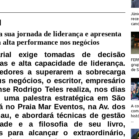
Júni
rece
 |
cand
 sua jornada de liderança e apresenta
a alta performance nos negócios
rial exige tomadas de decisão
FER
sas e alta capacidade de liderança.
grup
de Sã
edores a superarem a sobrecarga
us negócios, o escritor, empresário
se Rodrigo Teles realiza, nos dias
, uma palestra estratégica em São
á no Praia Mar Eventos, na Av. dos
A co
como
hau, e abordará técnicas de gestão
hist
...
ade e a filosofia de seu livro,
 para alcançar o extraordinário,