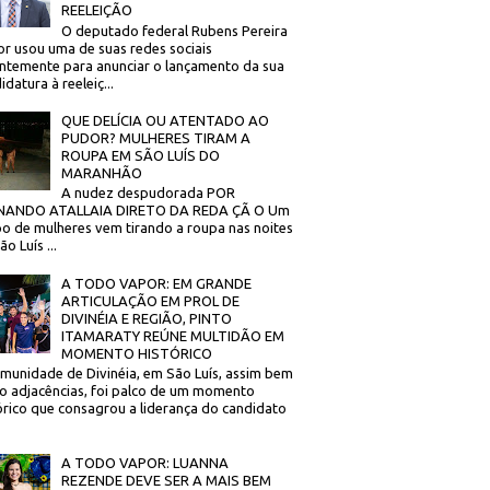
REELEIÇÃO
O deputado federal Rubens Pereira
or usou uma de suas redes sociais
ntemente para anunciar o lançamento da sua
idatura à reeleiç...
QUE DELÍCIA OU ATENTADO AO
PUDOR? MULHERES TIRAM A
ROUPA EM SÃO LUÍS DO
MARANHÃO
A nudez despudorada POR
NANDO ATALLAIA DIRETO DA REDA ÇÃ O Um
o de mulheres vem tirando a roupa nas noites
o Luís ...
A TODO VAPOR: EM GRANDE
ARTICULAÇÃO EM PROL DE
DIVINÉIA E REGIÃO, PINTO
ITAMARATY REÚNE MULTIDÃO EM
MOMENTO HISTÓRICO
munidade de Divinéia, em São Luís, assim bem
 adjacências, foi palco de um momento
órico que consagrou a liderança do candidato
A TODO VAPOR: LUANNA
REZENDE DEVE SER A MAIS BEM