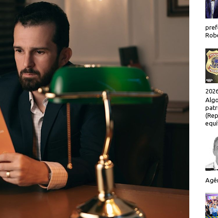
pref
Robe
2026
Algo
patr
(Rep
equí
Agên