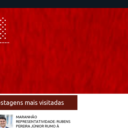
stagens mais visitadas
MARANHÃO
REPRESENTATIVIDADE: RUBENS
PEREIRA JÚNIOR RUMO À