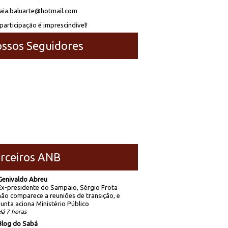
laia.baluarte@hotmail.com
participação é imprescindível!
ssos Seguidores
rceiros ANB
Genivaldo Abreu
Ex-presidente do Sampaio, Sérgio Frota
não comparece a reuniões de transição, e
Junta aciona Ministério Público
Há 7 horas
Blog do Sabá