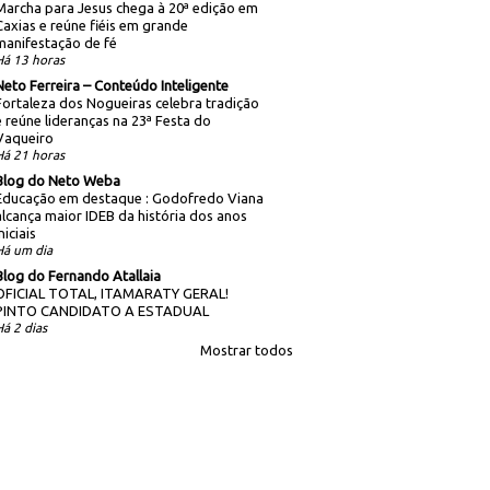
Marcha para Jesus chega à 20ª edição em
Caxias e reúne fiéis em grande
manifestação de fé
Há 13 horas
Neto Ferreira – Conteúdo Inteligente
Fortaleza dos Nogueiras celebra tradição
e reúne lideranças na 23ª Festa do
Vaqueiro
Há 21 horas
Blog do Neto Weba
Educação em destaque : Godofredo Viana
alcança maior IDEB da história dos anos
niciais
Há um dia
Blog do Fernando Atallaia
OFICIAL TOTAL, ITAMARATY GERAL!
PINTO CANDIDATO A ESTADUAL
Há 2 dias
Mostrar todos