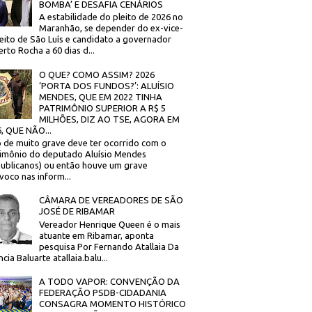
BOMBA’ E DESAFIA CENÁRIOS
A estabilidade do pleito de 2026 no
Maranhão, se depender do ex-vice-
eito de São Luís e candidato a governador
rto Rocha a 60 dias d...
O QUE? COMO ASSIM? 2026
‘PORTA DOS FUNDOS?’: ALUÍSIO
MENDES, QUE EM 2022 TINHA
PATRIMÔNIO SUPERIOR A R$ 5
MILHÕES, DIZ AO TSE, AGORA EM
, QUE NÃO...
 de muito grave deve ter ocorrido com o
imônio do deputado Aluísio Mendes
ublicanos) ou então houve um grave
voco nas inform...
CÂMARA DE VEREADORES DE SÃO
JOSÉ DE RIBAMAR
Vereador Henrique Queen é o mais
atuante em Ribamar, aponta
pesquisa Por Fernando Atallaia Da
cia Baluarte atallaia.balu...
A TODO VAPOR: CONVENÇÃO DA
FEDERAÇÃO PSDB-CIDADANIA
CONSAGRA MOMENTO HISTÓRICO