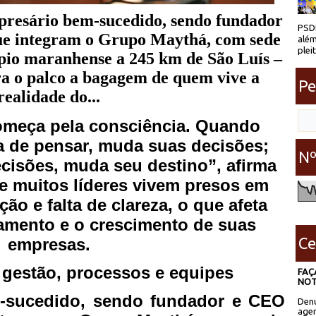
resário bem-sucedido, sendo fundador
PSDB
ue integram o Grupo Maythá, com sede
além
plei
io maranhense a 245 km de São Luís –
ra o palco a bagagem de quem vive a
Pe
realidade do...
omeça pela consciência. Quando
 de pensar, muda suas decisões;
Nº
isões, muda seu destino”, afirma
ue muitos líderes vivem presos em
ção e falta de clareza, o que afeta
ramento e o crescimento de suas
Ce
empresas.
r gestão, processos e equipes
FAÇ
NOT
-sucedido, sendo fundador e CEO
Denú
agen