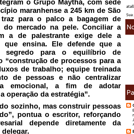
ntegram o Grupo Maythá, com sede
atal
cípio maranhense a 245 km de São
Sua 
 traz para o palco a bagagem de
No
 do mercado na pele. Conciliar a
om a de palestrante exige dele a
o que ensina. Ele defende que a
o segredo para o equilíbrio de
 “construção de processos para a
luxos de trabalho; equipe treinada
to de pessoas e não centralizar
ncia emocional, a fim de adotar
Pa
 a operação da estratégia”.
udo sozinho, mas construir pessoas
do”, pontua o escritor, reforçando
esarial depende diretamente da
 delegar.