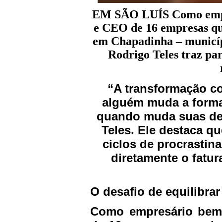
EM SÃO LUÍS
Como emp
e CEO de 16 empresas q
em Chapadinha – municíp
Rodrigo Teles traz pa
“A transformação c
alguém muda a forma
quando muda suas dec
Teles. Ele destaca q
ciclos de procrastina
diretamente o fatu
O desafio de equilibra
Como empresário bem