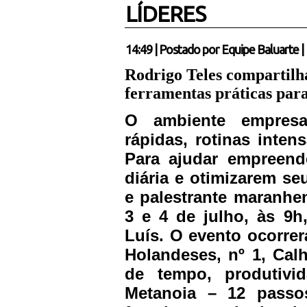
LÍDERES
14:49
|
Postado por
Equipe Baluarte
|
Rodrigo Teles compartilha
ferramentas práticas par
O ambiente empresa
rápidas, rotinas inten
Para ajudar empreend
diária e otimizarem se
e palestrante maranhen
3 e 4 de julho, às 9h
Luís. O evento ocorrer
Holandeses, nº 1, Cal
de tempo, produtivid
Metanoia – 12 passos