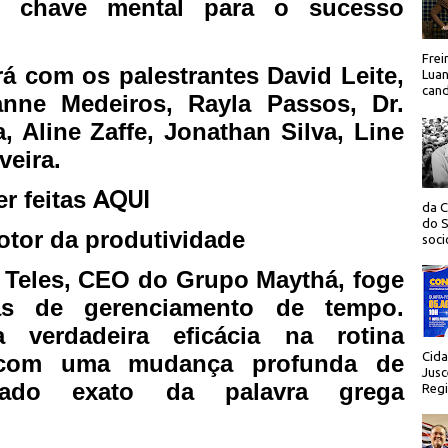
e chave mental para o sucesso
Frei
á com os palestrantes David Leite,
Luan
cand
anne Medeiros, Rayla Passos, Dr.
, Aline Zaffe, Jonathan Silva, Line
veira.
r feitas
AQUI
da C
do S
tor da produtividade
socio
 Teles, CEO do Grupo Maythá, foge
as de gerenciamento de tempo.
verdadeira eficácia na rotina
Cida
 com uma mudança profunda de
Jusc
ficado exato da palavra grega
Regi