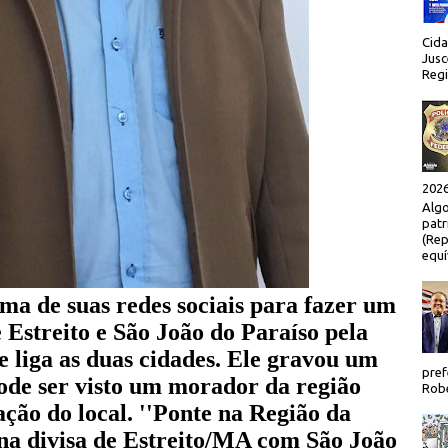
Cida
Jusc
Regi
2026
Algo
patr
(Rep
equí
a de suas redes sociais para fazer um
e Estreito e São João do Paraíso pela
e liga as duas cidades. Ele gravou um
pref
de ser visto um morador da região
Robe
ação do local. ''Ponte na Região da
a divisa de Estreito/MA com São João