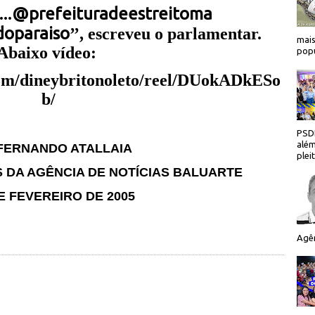
@prefeituradeestreitoma
..
doparaiso
’’, escreveu o parlamentar.
mais
Abaixo vídeo:
popu
com/dineybritonoleto/reel/DUokADkESo
b/
PSDB
além
FERNANDO ATALLAIA
plei
S DA AGÊNCIA DE NOTÍCIAS BALUARTE
 FEVEREIRO DE 2005
Agên