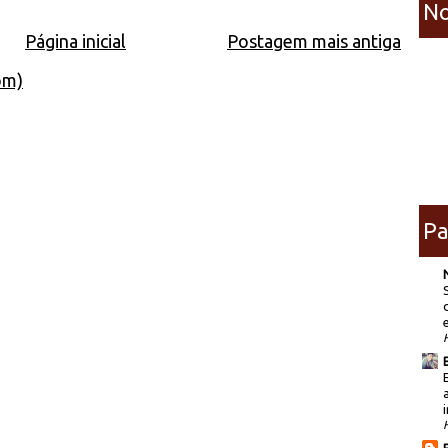
No
Página inicial
Postagem mais antiga
om)
Pa
i