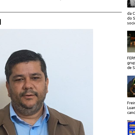
da C
do S
 |
socio
FER
grup
de Sã
Frei
Luan
cand