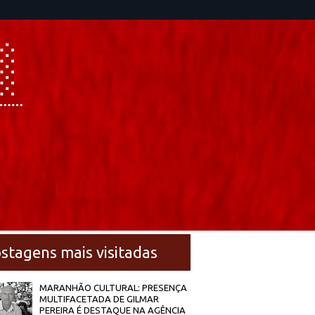
stagens mais visitadas
MARANHÃO CULTURAL: PRESENÇA
MULTIFACETADA DE GILMAR
PEREIRA É DESTAQUE NA AGÊNCIA