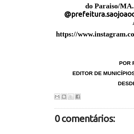
do Paraiso/MA..
@prefeitura.saojoao
https://www.instagram.
POR 
EDITOR DE MUNICÍPIO
DESDE
0 comentários: