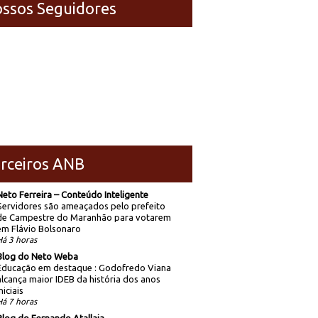
ssos Seguidores
rceiros ANB
Neto Ferreira – Conteúdo Inteligente
Servidores são ameaçados pelo prefeito
de Campestre do Maranhão para votarem
em Flávio Bolsonaro
Há 3 horas
Blog do Neto Weba
Educação em destaque : Godofredo Viana
alcança maior IDEB da história dos anos
niciais
Há 7 horas
Blog do Fernando Atallaia