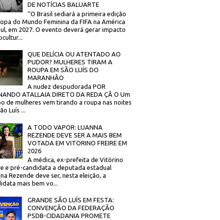
DE NOTÍCIAS BALUARTE
‘’O Brasil sediará a primeira edição
opa do Mundo Feminina da FIFA na América
ul, em 2027. O evento deverá gerar impacto
cultur...
QUE DELÍCIA OU ATENTADO AO
PUDOR? MULHERES TIRAM A
ROUPA EM SÃO LUÍS DO
MARANHÃO
A nudez despudorada POR
NANDO ATALLAIA DIRETO DA REDA ÇÃ O Um
o de mulheres vem tirando a roupa nas noites
o Luís ...
A TODO VAPOR: LUANNA
REZENDE DEVE SER A MAIS BEM
VOTADA EM VITORINO FREIRE EM
2026
A médica, ex-prefeita de Vitórino
re e pré-candidata a deputada estadual
na Rezende deve ser, nesta eleição, a
idata mais bem vo...
GRANDE SÃO LUÍS EM FESTA:
CONVENÇÃO DA FEDERAÇÃO
PSDB-CIDADANIA PROMETE