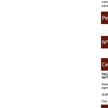
cand
para
Pe
Nº
Ce
FAÇ
NOT
Denú
agen
atal
Sua 