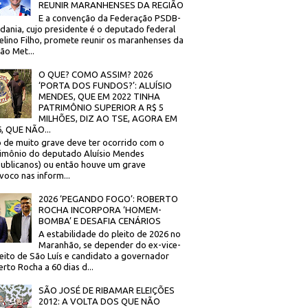
REUNIR MARANHENSES DA REGIÃO
E a convenção da Federação PSDB-
dania, cujo presidente é o deputado federal
elino Filho, promete reunir os maranhenses da
ão Met...
O QUE? COMO ASSIM? 2026
‘PORTA DOS FUNDOS?’: ALUÍSIO
MENDES, QUE EM 2022 TINHA
PATRIMÔNIO SUPERIOR A R$ 5
MILHÕES, DIZ AO TSE, AGORA EM
, QUE NÃO...
 de muito grave deve ter ocorrido com o
imônio do deputado Aluísio Mendes
ublicanos) ou então houve um grave
voco nas inform...
2026 ‘PEGANDO FOGO’: ROBERTO
ROCHA INCORPORA ‘HOMEM-
BOMBA’ E DESAFIA CENÁRIOS
A estabilidade do pleito de 2026 no
Maranhão, se depender do ex-vice-
eito de São Luís e candidato a governador
rto Rocha a 60 dias d...
SÃO JOSÉ DE RIBAMAR ELEIÇÕES
2012: A VOLTA DOS QUE NÃO