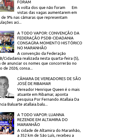
FORAM
A volta dos que não foram Em
vistas das vagas aumentarem em
 de 9% nas câmaras que representam
lações aci...
A TODO VAPOR: CONVENÇÃO DA
FEDERAÇÃO PSDB-CIDADANIA
CONSAGRA MOMENTO HISTÓRICO
NO MARANHÃO
A convenção da Federação
/Cidadania realizada nesta quarta-feira (5),
 de anunciar os nomes que concorrerão no
to de 2026, consa...
CÂMARA DE VEREADORES DE SÃO
JOSÉ DE RIBAMAR
Vereador Henrique Queen é o mais
atuante em Ribamar, aponta
pesquisa Por Fernando Atallaia Da
cia Baluarte atallaia.balu...
A TODO VAPOR: LUANNA
REZENDE EM ALTAMIRA DO
MARANHÃO
A cidade de Altamira do Maranhão,
a 352 km de São Luís, recebeu a