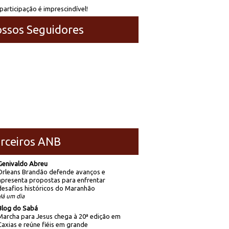
participação é imprescindível!
ssos Seguidores
rceiros ANB
Genivaldo Abreu
Orleans Brandão defende avanços e
apresenta propostas para enfrentar
desafios históricos do Maranhão
Há um dia
Blog do Sabá
Marcha para Jesus chega à 20ª edição em
Caxias e reúne fiéis em grande