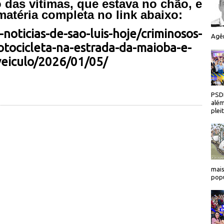
das vítimas, que estava no chão, e
 matéria completa no link abaixo:
-noticias-de-sao-luis-hoje/criminosos-
Agên
tocicleta-na-estrada-da-maioba-e-
eiculo/2026/01/05/
PSDB
além
plei
mais
popu