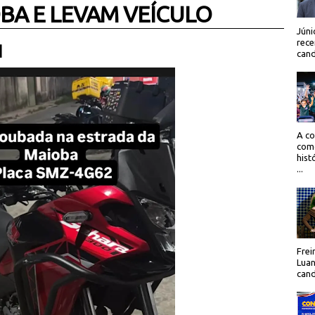
BA E LEVAM VEÍCULO
Júni
rece
 |
cand
A co
como
hist
...
Frei
Luan
cand