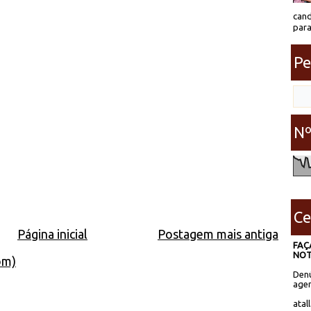
cand
para
Pe
Nº
Ce
Página inicial
Postagem mais antiga
FAÇ
NOT
om)
Denú
agen
atal