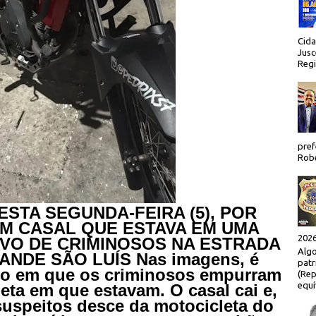
Cida
Jusc
Regi
pref
Robe
STA SEGUNDA-FEIRA (5), POR
UM CASAL QUE ESTAVA EM UMA
2026
LVO DE CRIMINOSOS NA ESTRADA
Algo
ANDE SÃO LUÍS Nas imagens, é
patr
to em que os criminosos empurram
(Rep
equí
eta em que estavam. O casal cai e,
uspeitos desce da motocicleta do