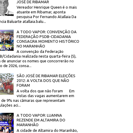
JOSÉ DE RIBAMAR
Vereador Henrique Queen é o mais
atuante em Ribamar, aponta
pesquisa Por Fernando Atallaia Da
cia Baluarte atallaia.balu...
A TODO VAPOR: CONVENÇÃO DA
FEDERAÇÃO PSDB-CIDADANIA
CONSAGRA MOMENTO HISTÓRICO
NO MARANHÃO
A convenção da Federação
/Cidadania realizada nesta quarta-feira (5),
 de anunciar os nomes que concorrerão no
to de 2026, consa...
SÃO JOSÉ DE RIBAMAR ELEIÇÕES
2012: A VOLTA DOS QUE NÃO
FORAM
A volta dos que não foram Em
vistas das vagas aumentarem em
 de 9% nas câmaras que representam
lações aci...
A TODO VAPOR: LUANNA
REZENDE EM ALTAMIRA DO
MARANHÃO
A cidade de Altamira do Maranhão,