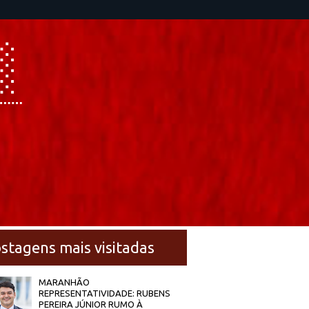
stagens mais visitadas
MARANHÃO
REPRESENTATIVIDADE: RUBENS
PEREIRA JÚNIOR RUMO À