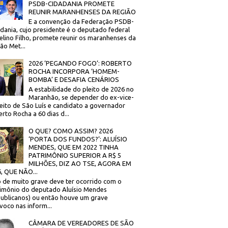
PSDB-CIDADANIA PROMETE
REUNIR MARANHENSES DA REGIÃO
E a convenção da Federação PSDB-
dania, cujo presidente é o deputado federal
elino Filho, promete reunir os maranhenses da
ão Met...
2026 ‘PEGANDO FOGO’: ROBERTO
ROCHA INCORPORA ‘HOMEM-
BOMBA’ E DESAFIA CENÁRIOS
A estabilidade do pleito de 2026 no
Maranhão, se depender do ex-vice-
eito de São Luís e candidato a governador
rto Rocha a 60 dias d...
O QUE? COMO ASSIM? 2026
‘PORTA DOS FUNDOS?’: ALUÍSIO
MENDES, QUE EM 2022 TINHA
PATRIMÔNIO SUPERIOR A R$ 5
MILHÕES, DIZ AO TSE, AGORA EM
, QUE NÃO...
 de muito grave deve ter ocorrido com o
imônio do deputado Aluísio Mendes
ublicanos) ou então houve um grave
voco nas inform...
CÂMARA DE VEREADORES DE SÃO