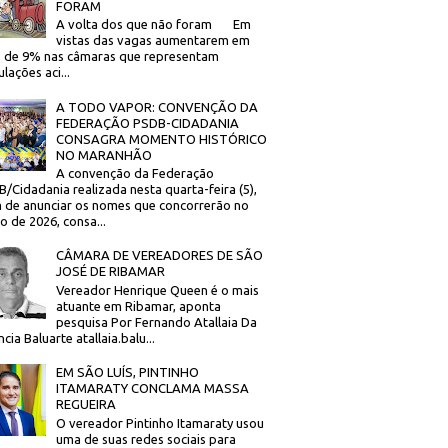
FORAM
A volta dos que não foram Em
vistas das vagas aumentarem em
 de 9% nas câmaras que representam
lações aci...
A TODO VAPOR: CONVENÇÃO DA
FEDERAÇÃO PSDB-CIDADANIA
CONSAGRA MOMENTO HISTÓRICO
NO MARANHÃO
A convenção da Federação
/Cidadania realizada nesta quarta-feira (5),
 de anunciar os nomes que concorrerão no
to de 2026, consa...
CÂMARA DE VEREADORES DE SÃO
JOSÉ DE RIBAMAR
Vereador Henrique Queen é o mais
atuante em Ribamar, aponta
pesquisa Por Fernando Atallaia Da
cia Baluarte atallaia.balu...
EM SÃO LUÍS, PINTINHO
ITAMARATY CONCLAMA MASSA
REGUEIRA
O vereador Pintinho Itamaraty usou
uma de suas redes sociais para