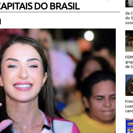
CAPITAIS DO BRASIL
da C
do S
 |
socio
FER
grup
de Sã
Frei
Luan
cand