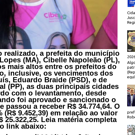
Cida
Jusc
Regi
realizado, a prefeita do município
2026
Lopes (MA), Cibelle Napoleão (PL),
Algo
s mais altos entre os prefeitos do
patr
, inclusive, os vencimentos dos
(Rep
equí
uís, Eduardo Braide (PSD), e de
al (PP), as duas principais cidades
rdo com o levantamento, desde
uando foi aprovado e sancionado o
lle passou a receber R$ 34.774,64. O
 (R$ 9.452,39) em relação ao valor
pref
Robe
R$ 25.322,25. Leia matéria completa
o link abaixo: