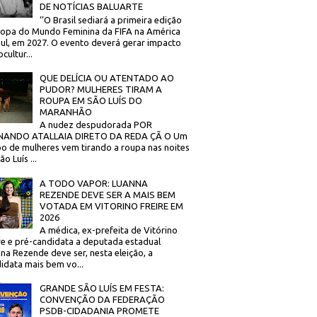
DE NOTÍCIAS BALUARTE
‘’O Brasil sediará a primeira edição
opa do Mundo Feminina da FIFA na América
ul, em 2027. O evento deverá gerar impacto
cultur...
QUE DELÍCIA OU ATENTADO AO
PUDOR? MULHERES TIRAM A
ROUPA EM SÃO LUÍS DO
MARANHÃO
A nudez despudorada POR
NANDO ATALLAIA DIRETO DA REDA ÇÃ O Um
o de mulheres vem tirando a roupa nas noites
o Luís ...
A TODO VAPOR: LUANNA
REZENDE DEVE SER A MAIS BEM
VOTADA EM VITORINO FREIRE EM
2026
A médica, ex-prefeita de Vitórino
re e pré-candidata a deputada estadual
na Rezende deve ser, nesta eleição, a
idata mais bem vo...
GRANDE SÃO LUÍS EM FESTA:
CONVENÇÃO DA FEDERAÇÃO
PSDB-CIDADANIA PROMETE