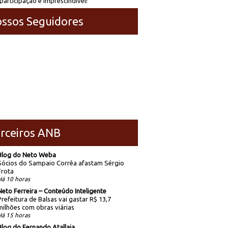
participação é imprescindível!
ssos Seguidores
rceiros ANB
Blog do Neto Weba
Sócios do Sampaio Corrêa afastam Sérgio
Frota
Há 10 horas
Neto Ferreira – Conteúdo Inteligente
Prefeitura de Balsas vai gastar R$ 13,7
milhões com obras viárias
Há 15 horas
Blog do Fernando Atallaia