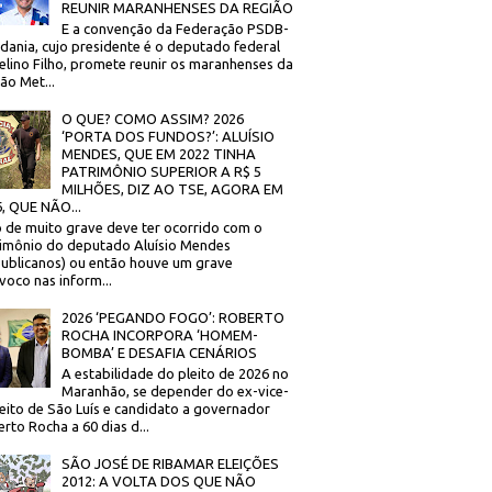
REUNIR MARANHENSES DA REGIÃO
E a convenção da Federação PSDB-
dania, cujo presidente é o deputado federal
elino Filho, promete reunir os maranhenses da
ão Met...
O QUE? COMO ASSIM? 2026
‘PORTA DOS FUNDOS?’: ALUÍSIO
MENDES, QUE EM 2022 TINHA
PATRIMÔNIO SUPERIOR A R$ 5
MILHÕES, DIZ AO TSE, AGORA EM
, QUE NÃO...
 de muito grave deve ter ocorrido com o
imônio do deputado Aluísio Mendes
ublicanos) ou então houve um grave
voco nas inform...
2026 ‘PEGANDO FOGO’: ROBERTO
ROCHA INCORPORA ‘HOMEM-
BOMBA’ E DESAFIA CENÁRIOS
A estabilidade do pleito de 2026 no
Maranhão, se depender do ex-vice-
eito de São Luís e candidato a governador
rto Rocha a 60 dias d...
SÃO JOSÉ DE RIBAMAR ELEIÇÕES
2012: A VOLTA DOS QUE NÃO