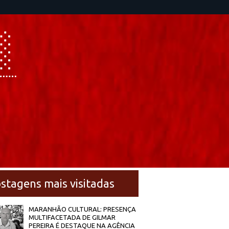
stagens mais visitadas
MARANHÃO CULTURAL: PRESENÇA
MULTIFACETADA DE GILMAR
PEREIRA É DESTAQUE NA AGÊNCIA