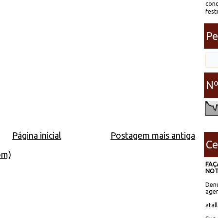
conc
fest
Pe
Nº
Página inicial
Postagem mais antiga
Ce
om)
FAÇ
NOT
Denú
agen
atal