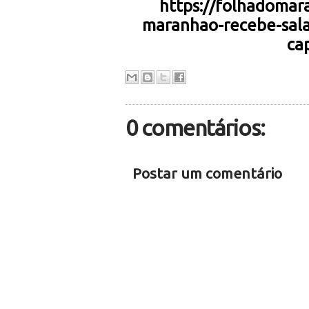
https://folhadomar
maranhao-recebe-salar
cap
0 comentários:
Postar um comentário