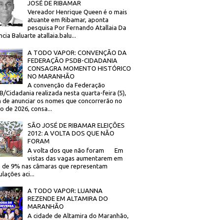
JOSÉ DE RIBAMAR
Vereador Henrique Queen é o mais
atuante em Ribamar, aponta
pesquisa Por Fernando Atallaia Da
cia Baluarte atallaia.balu...
A TODO VAPOR: CONVENÇÃO DA
FEDERAÇÃO PSDB-CIDADANIA
CONSAGRA MOMENTO HISTÓRICO
NO MARANHÃO
A convenção da Federação
/Cidadania realizada nesta quarta-feira (5),
 de anunciar os nomes que concorrerão no
to de 2026, consa...
SÃO JOSÉ DE RIBAMAR ELEIÇÕES
2012: A VOLTA DOS QUE NÃO
FORAM
A volta dos que não foram Em
vistas das vagas aumentarem em
 de 9% nas câmaras que representam
lações aci...
A TODO VAPOR: LUANNA
REZENDE EM ALTAMIRA DO
MARANHÃO
A cidade de Altamira do Maranhão,