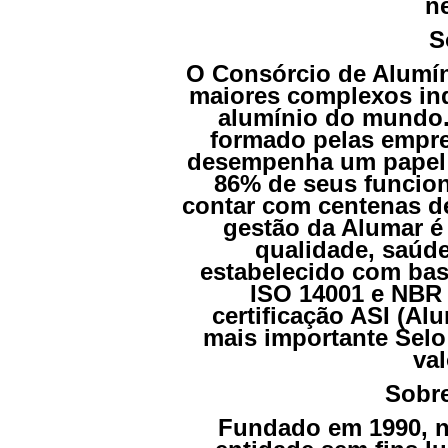
ne
S
O Consórcio de Alumí
maiores complexos ind
alumínio do mundo.
formado pelas empre
desempenha um papel 
86% de seus funcio
contar com centenas de
gestão da Alumar é
qualidade, saúd
estabelecido com ba
ISO 14001 e NBR 
certificação ASI (Al
mais importante Selo
val
Sobre
Fundado em 1990, no