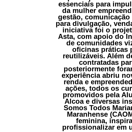
essenciais para impul
da mulher empreende
gestão, comunicação c
para divulgação, vend
iniciativa foi o proj
Asta, com apoio do In
de comunidades viz
oficinas práticas
reutilizáveis. Além 
contratadas par
posteriormente for
experiência abriu no
renda e empreende
ações, todos os cur
promovidos pela Alu
Alcoa e diversas in
Somos Todos Mariana
Maranhense (CAOM)
feminina, inspir
profissionalizar em