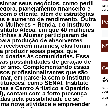
sionar seus negócios, como perfil
cand
dora, planejamento financeiro e
para
om o cliente, além de estratégias
as e aumento de rendimento. Outra
Pe
eto Mulheres + Renda, do Instituto
stituto Alcoa, em que 40 mulheres
inhas à Alumar participaram de
 para produção de absorventes
de receberem insumos, elas foram
Nº
a produzir essas peças, que
am doadas às comunidades. Essa
vas possibilidades de geração de
dorismo. Complementando essas
Ce
sos profissionalizantes que são
mar, em parceria com o Instituto
FAÇ
NOT
stituições, como SENAI, Instituto
s e Centro Artístico e Operário
Denú
agen
, contam com a forte presença
adas pela possibilidade de se
atal
 uma nova atividade e empreender
Sua 