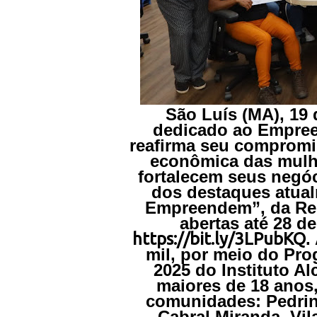
São Luís (MA), 19
dedicado ao Empree
reafirma seu comprom
econômica das mulhe
fortalecem seus negó
dos destaques atual
Empreendem”, da Red
abertas até 28 d
https://bit.ly/3LPubKQ
.
mil, por meio do Pro
2025 do Instituto Al
maiores de 18 anos,
comunidades: Pedrinh
Cabral Miranda, Vil