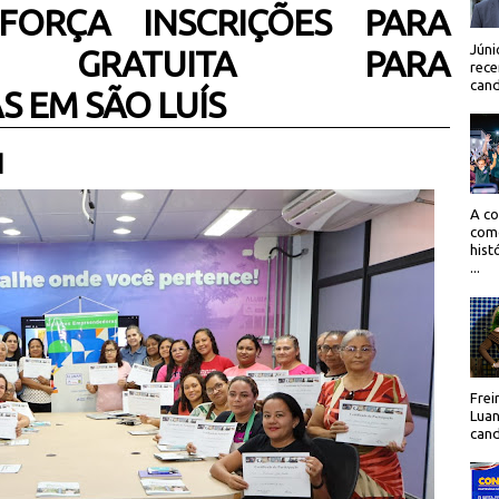
FORÇA INSCRIÇÕES PARA
Júni
ÃO GRATUITA PARA
rece
cand
 EM SÃO LUÍS
 |
A co
como
hist
...
Frei
Luan
cand