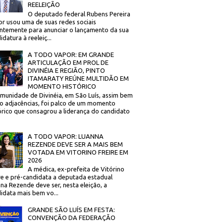
REELEIÇÃO
O deputado federal Rubens Pereira
or usou uma de suas redes sociais
ntemente para anunciar o lançamento da sua
idatura à reeleiç...
A TODO VAPOR: EM GRANDE
ARTICULAÇÃO EM PROL DE
DIVINÉIA E REGIÃO, PINTO
ITAMARATY REÚNE MULTIDÃO EM
MOMENTO HISTÓRICO
munidade de Divinéia, em São Luís, assim bem
 adjacências, foi palco de um momento
órico que consagrou a liderança do candidato
A TODO VAPOR: LUANNA
REZENDE DEVE SER A MAIS BEM
VOTADA EM VITORINO FREIRE EM
2026
A médica, ex-prefeita de Vitórino
re e pré-candidata a deputada estadual
na Rezende deve ser, nesta eleição, a
idata mais bem vo...
GRANDE SÃO LUÍS EM FESTA:
CONVENÇÃO DA FEDERAÇÃO