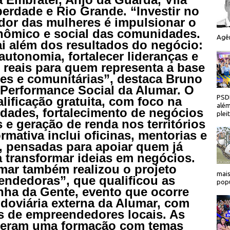
erdade e Rio Grande. “Investir no
dor das mulheres é impulsionar o
ômico e social das comunidades.
Agên
i além dos resultados do negócio:
autonomia, fortalecer lideranças e
 reais para quem representa a base
res e comunitárias”, destaca Bruno
 Performance Social da Alumar. O
PSDB
alificação gratuita, com foco na
além
dades, fortalecimento de negócios
plei
 e geração de renda nos territórios
rmativa inclui oficinas, mentorias e
s, pensadas para apoiar quem já
 transformar ideias em negócios.
mar também realizou o projeto
mais
ndedoras”, que qualificou as
popu
inha da Gente, evento que ocorre
doviária externa da Alumar, com
s de empreendedores locais. As
eberam uma formação com temas