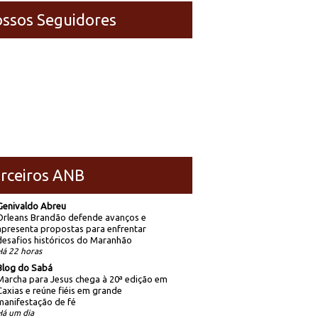
ssos Seguidores
rceiros ANB
Genivaldo Abreu
Orleans Brandão defende avanços e
apresenta propostas para enfrentar
desafios históricos do Maranhão
Há 22 horas
Blog do Sabá
Marcha para Jesus chega à 20ª edição em
Caxias e reúne fiéis em grande
manifestação de fé
Há um dia