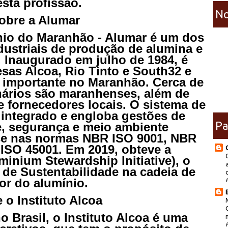
sta profissão.
No
obre a Alumar
nio do Maranhão - Alumar é um dos
ustriais de produção de alumina e
 Inaugurado em julho de 1984, é
sas Alcoa, Rio Tinto e South32 e
importante no Maranhão. Cerca de
nários são maranhenses, além de
 fornecedores locais. O sistema de
 integrado e engloba gestões de
Pa
e, segurança e meio ambiente
se nas normas NBR ISO 9001, NBR
ISO 45001. Em 2019, obteve a
uminium Stewardship Initiative), o
 de Sustentabilidade na cadeia de
or do alumínio.
 o Instituto Alcoa
 Brasil, o Instituto Alcoa é uma