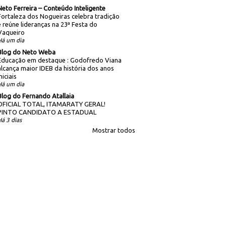
Neto Ferreira – Conteúdo Inteligente
Fortaleza dos Nogueiras celebra tradição
e reúne lideranças na 23ª Festa do
Vaqueiro
Há um dia
Blog do Neto Weba
Educação em destaque : Godofredo Viana
alcança maior IDEB da história dos anos
niciais
Há um dia
Blog do Fernando Atallaia
OFICIAL TOTAL, ITAMARATY GERAL!
PINTO CANDIDATO A ESTADUAL
Há 3 dias
Mostrar todos