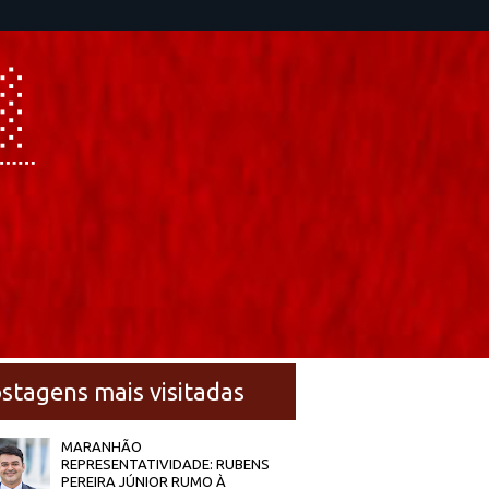
stagens mais visitadas
MARANHÃO
REPRESENTATIVIDADE: RUBENS
PEREIRA JÚNIOR RUMO À