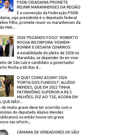
PSDB-CIDADANIA PROMETE
REUNIR MARANHENSES DA REGIÃO
E a convenção da Federação PSDB-
dania, cujo presidente é o deputado federal
elino Filho, promete reunir os maranhenses da
ão Met...
2026 ‘PEGANDO FOGO’: ROBERTO
ROCHA INCORPORA ‘HOMEM-
BOMBA’ E DESAFIA CENÁRIOS
A estabilidade do pleito de 2026 no
Maranhão, se depender do ex-vice-
eito de São Luís e candidato a governador
rto Rocha a 60 dias d...
O QUE? COMO ASSIM? 2026
‘PORTA DOS FUNDOS?’: ALUÍSIO
MENDES, QUE EM 2022 TINHA
PATRIMÔNIO SUPERIOR A R$ 5
MILHÕES, DIZ AO TSE, AGORA EM
, QUE NÃO...
 de muito grave deve ter ocorrido com o
imônio do deputado Aluísio Mendes
ublicanos) ou então houve um grave
voco nas inform...
CÂMARA DE VEREADORES DE SÃO