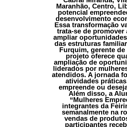
Maranhão, Centro, Lib
potencial empreende
desenvolvimento econ
Essa transformação va
trata-se de promover 
ampliar oportunidades
das estruturas familia
Furquim, gerente de
projeto oferece qu
ampliação de oportuni
liderados por mulheres
atendidos. A jornada fo
atividades prática
empreende ou deseja
Além disso, a Alu
“Mulheres Empree
integrantes da Feir
semanalmente na ro
vendas de produto
participantes rec