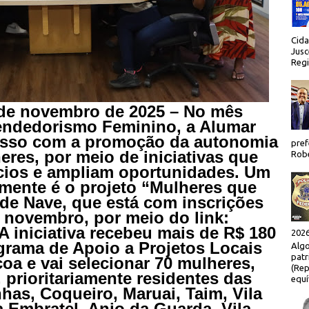
Cida
Jusc
Regi
 de novembro de 2025 – No mês
ndedorismo Feminino, a Alumar
isso com a promoção da autonomia
pref
res, por meio de iniciativas que
Robe
cios e ampliam oportunidades. Um
mente é o projeto “Mulheres que
e Nave, que está com inscrições
e novembro, por meio do link:
 A iniciativa recebeu mais de R$ 180
2026
grama de Apoio a Projetos Locais
Algo
patr
coa e vai selecionar 70 mulheres,
(Rep
 prioritariamente residentes das
equí
as, Coqueiro, Maruai, Taim, Vila
a Embratel, Anjo da Guarda, Vila