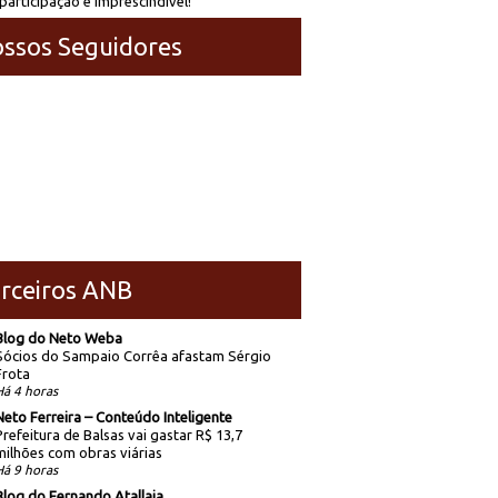
participação é imprescindível!
ssos Seguidores
rceiros ANB
Blog do Neto Weba
Sócios do Sampaio Corrêa afastam Sérgio
Frota
Há 4 horas
Neto Ferreira – Conteúdo Inteligente
Prefeitura de Balsas vai gastar R$ 13,7
milhões com obras viárias
Há 9 horas
Blog do Fernando Atallaia