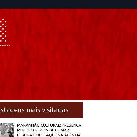
stagens mais visitadas
MARANHÃO CULTURAL: PRESENÇA
MULTIFACETADA DE GILMAR
PEREIRA É DESTAQUE NA AGÊNCIA