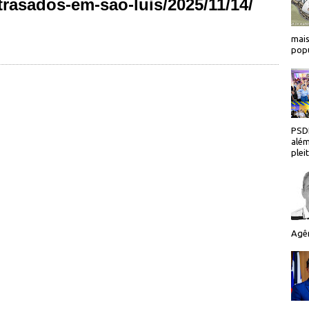
trasados-em-sao-luis/2025/11/14/
mais
popu
PSDB
além
plei
Agên