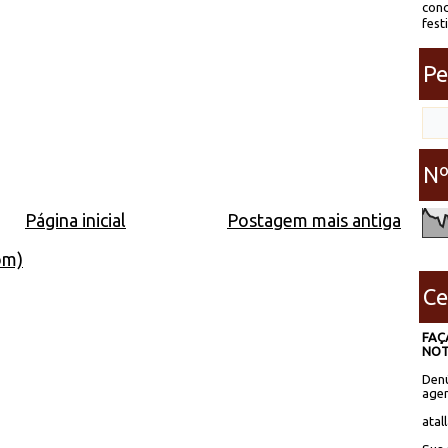
conc
fest
Pe
Nº
Página inicial
Postagem mais antiga
om)
Ce
FAÇ
NOT
Denú
agen
atal