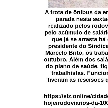
A frota de ônibus da 
parada nesta sexta
realizado pelos rodov
pelo acúmulo de salári
que já se arrasta h
presidente do Sindic
Marcelo Brito, os tra
outubro. Além dos sal
do plano de saúde, tíq
trabalhistas. Funci
tiveram as rescisões 
https://slz.online/cidad
hoje/rodoviarios-da-10