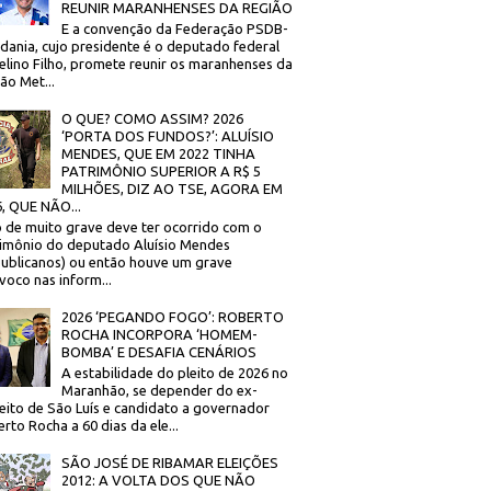
REUNIR MARANHENSES DA REGIÃO
E a convenção da Federação PSDB-
dania, cujo presidente é o deputado federal
elino Filho, promete reunir os maranhenses da
ão Met...
O QUE? COMO ASSIM? 2026
‘PORTA DOS FUNDOS?’: ALUÍSIO
MENDES, QUE EM 2022 TINHA
PATRIMÔNIO SUPERIOR A R$ 5
MILHÕES, DIZ AO TSE, AGORA EM
, QUE NÃO...
 de muito grave deve ter ocorrido com o
imônio do deputado Aluísio Mendes
ublicanos) ou então houve um grave
voco nas inform...
2026 ‘PEGANDO FOGO’: ROBERTO
ROCHA INCORPORA ‘HOMEM-
BOMBA’ E DESAFIA CENÁRIOS
A estabilidade do pleito de 2026 no
Maranhão, se depender do ex-
eito de São Luís e candidato a governador
rto Rocha a 60 dias da ele...
SÃO JOSÉ DE RIBAMAR ELEIÇÕES
2012: A VOLTA DOS QUE NÃO