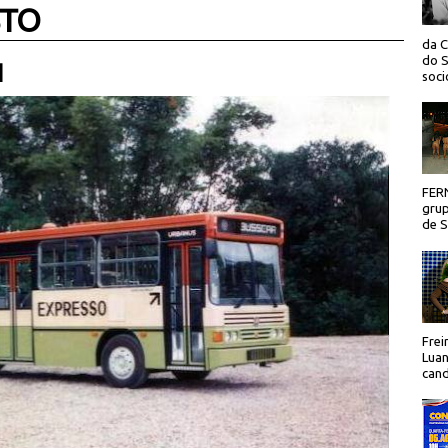
STO
da C
do S
 |
socio
FER
grup
de Sã
Frei
Luan
cand