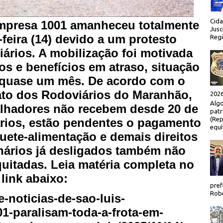
Cida
empresa 1001 amanheceu totalmente
Jusc
-feira (14) devido a um protesto
Regi
iários. A mobilização foi motivada
os e benefícios em atraso, situação
á quase um mês. De acordo com o
ato dos Rodoviários do Maranhão,
2026
Algo
balhadores não recebem desde 20 de
patr
(Rep
ários, estão pendentes o pagamento
equí
uete-alimentação e demais direitos
onários já desligados também não
quitadas. Leia matéria completa no
link abaixo:
pref
Robe
e-noticias-de-sao-luis-
01-paralisam-toda-a-frota-em-