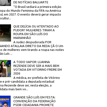
DE NOTÍCIAS BALUARTE
‘’O Brasil sediará a primeira edição
opa do Mundo Feminina da FIFA na América
ul, em 2027. O evento deverá gerar impacto
cultur...
QUE DELÍCIA OU ATENTADO AO
PUDOR? MULHERES TIRAM A
ROUPA EM SÃO LUÍS DO
MARANHÃO
A nudez despudorada POR
NANDO ATALLAIA DIRETO DA REDA ÇÃ O Um
o de mulheres vem tirando a roupa nas noites
o Luís ...
A TODO VAPOR: LUANNA
REZENDE DEVE SER A MAIS BEM
VOTADA EM VITORINO FREIRE EM
2026
A médica, ex-prefeita de Vitórino
re e pré-candidata a deputada estadual
na Rezende deve ser, nesta eleição, a
idata mais bem vo...
GRANDE SÃO LUÍS EM FESTA:
CONVENÇÃO DA FEDERAÇÃO
PSDB-CIDADANIA PROMETE