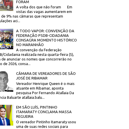
FORAM
A volta dos que não foram Em
vistas das vagas aumentarem em
 de 9% nas câmaras que representam
lações aci...
A TODO VAPOR: CONVENÇÃO DA
FEDERAÇÃO PSDB-CIDADANIA
CONSAGRA MOMENTO HISTÓRICO
NO MARANHÃO
A convenção da Federação
/Cidadania realizada nesta quarta-feira (5),
 de anunciar os nomes que concorrerão no
to de 2026, consa...
CÂMARA DE VEREADORES DE SÃO
JOSÉ DE RIBAMAR
Vereador Henrique Queen é o mais
atuante em Ribamar, aponta
pesquisa Por Fernando Atallaia Da
cia Baluarte atallaia.balu...
EM SÃO LUÍS, PINTINHO
ITAMARATY CONCLAMA MASSA
REGUEIRA
O vereador Pintinho Itamaraty usou
uma de suas redes sociais para