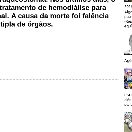
tratamento de hemodiálise para
2026
Algo
nal. A causa da morte foi falência
patr
(Rep
tipla de órgãos.
equí
Agên
PSDB
além
plei