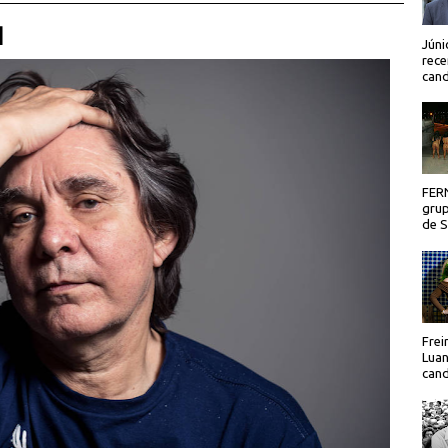
 |
Júni
rece
cand
FER
grup
de Sã
Frei
Luan
cand