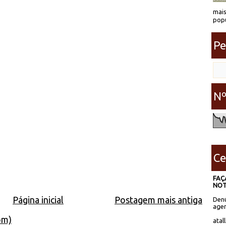
mais
popu
Pe
Nº
Ce
FAÇ
NOT
Página inicial
Postagem mais antiga
Denú
agen
om)
atal