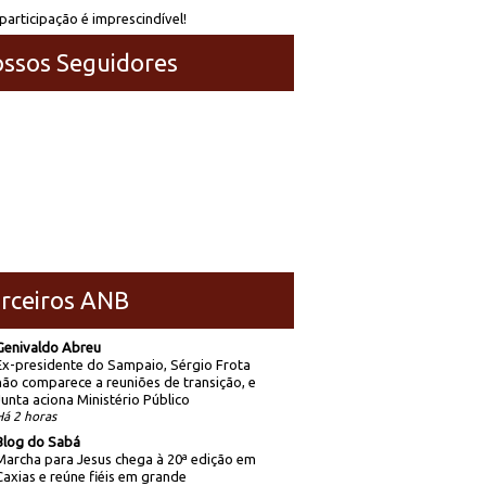
participação é imprescindível!
ssos Seguidores
rceiros ANB
Genivaldo Abreu
Ex-presidente do Sampaio, Sérgio Frota
não comparece a reuniões de transição, e
Junta aciona Ministério Público
Há 2 horas
Blog do Sabá
Marcha para Jesus chega à 20ª edição em
Caxias e reúne fiéis em grande