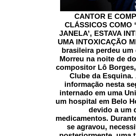
CANTOR E COMP
CLÁSSICOS COMO ‘
JANELA’, ESTAVA I
UMA INTOXICAÇÃO ME
brasileira perdeu um
Morreu na noite de do
compositor Lô Borges
Clube da Esquina. A
informação nesta seg
internado em uma Unid
um hospital em Belo Ho
devido a um 
medicamentos. Durante
se agravou, necessi
posteriormente, uma t