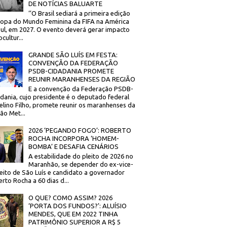
DE NOTÍCIAS BALUARTE
‘’O Brasil sediará a primeira edição
opa do Mundo Feminina da FIFA na América
ul, em 2027. O evento deverá gerar impacto
cultur...
GRANDE SÃO LUÍS EM FESTA:
CONVENÇÃO DA FEDERAÇÃO
PSDB-CIDADANIA PROMETE
REUNIR MARANHENSES DA REGIÃO
E a convenção da Federação PSDB-
dania, cujo presidente é o deputado federal
elino Filho, promete reunir os maranhenses da
ão Met...
2026 ‘PEGANDO FOGO’: ROBERTO
ROCHA INCORPORA ‘HOMEM-
BOMBA’ E DESAFIA CENÁRIOS
A estabilidade do pleito de 2026 no
Maranhão, se depender do ex-vice-
eito de São Luís e candidato a governador
rto Rocha a 60 dias d...
O QUE? COMO ASSIM? 2026
‘PORTA DOS FUNDOS?’: ALUÍSIO
MENDES, QUE EM 2022 TINHA
PATRIMÔNIO SUPERIOR A R$ 5