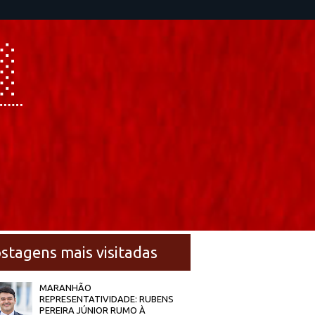
stagens mais visitadas
MARANHÃO
REPRESENTATIVIDADE: RUBENS
PEREIRA JÚNIOR RUMO À