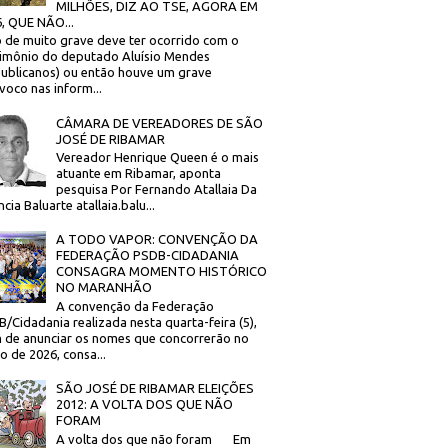
MILHÕES, DIZ AO TSE, AGORA EM
, QUE NÃO...
 de muito grave deve ter ocorrido com o
imônio do deputado Aluísio Mendes
ublicanos) ou então houve um grave
voco nas inform...
CÂMARA DE VEREADORES DE SÃO
JOSÉ DE RIBAMAR
Vereador Henrique Queen é o mais
atuante em Ribamar, aponta
pesquisa Por Fernando Atallaia Da
cia Baluarte atallaia.balu...
A TODO VAPOR: CONVENÇÃO DA
FEDERAÇÃO PSDB-CIDADANIA
CONSAGRA MOMENTO HISTÓRICO
NO MARANHÃO
A convenção da Federação
/Cidadania realizada nesta quarta-feira (5),
 de anunciar os nomes que concorrerão no
to de 2026, consa...
SÃO JOSÉ DE RIBAMAR ELEIÇÕES
2012: A VOLTA DOS QUE NÃO
FORAM
A volta dos que não foram Em