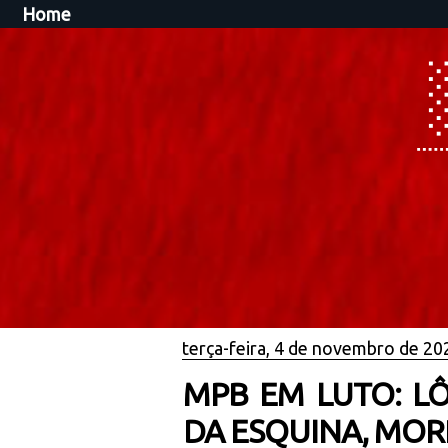
Home
terça-feira, 4 de novembro de 20
MPB EM LUTO: LÔ
DA ESQUINA, MOR