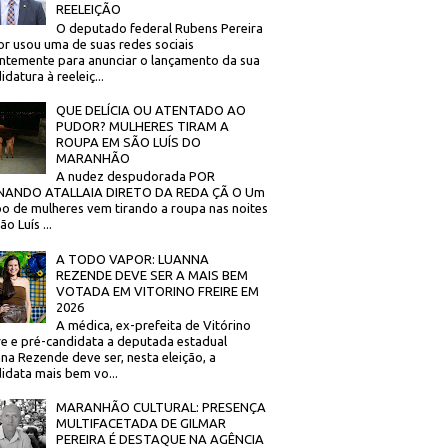
REELEIÇÃO
O deputado federal Rubens Pereira
or usou uma de suas redes sociais
ntemente para anunciar o lançamento da sua
idatura à reeleiç...
QUE DELÍCIA OU ATENTADO AO
PUDOR? MULHERES TIRAM A
ROUPA EM SÃO LUÍS DO
MARANHÃO
A nudez despudorada POR
NANDO ATALLAIA DIRETO DA REDA ÇÃ O Um
o de mulheres vem tirando a roupa nas noites
o Luís ...
A TODO VAPOR: LUANNA
REZENDE DEVE SER A MAIS BEM
VOTADA EM VITORINO FREIRE EM
2026
A médica, ex-prefeita de Vitórino
re e pré-candidata a deputada estadual
na Rezende deve ser, nesta eleição, a
idata mais bem vo...
MARANHÃO CULTURAL: PRESENÇA
MULTIFACETADA DE GILMAR
PEREIRA É DESTAQUE NA AGÊNCIA