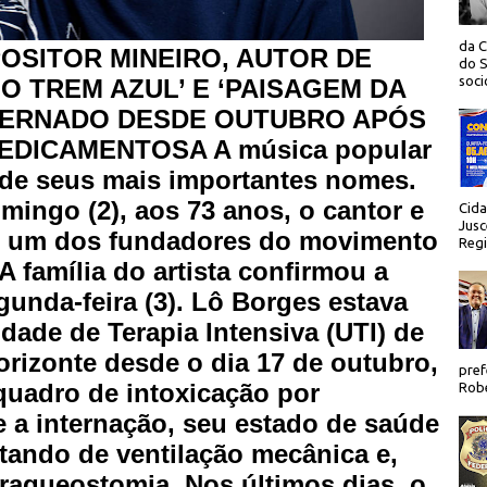
da C
OSITOR MINEIRO, AUTOR DE
do S
socio
O TREM AZUL’ E ‘PAISAGEM DA
NTERNADO DESDE OUTUBRO APÓS
DICAMENTOSA A música popular
 de seus mais importantes nomes.
mingo (2), aos 73 anos, o cantor e
Cida
Jusc
, um dos fundadores do movimento
Regi
 família do artista confirmou a
unda-feira (3). Lô Borges estava
ade de Terapia Intensiva (UTI) de
rizonte desde o dia 17 de outubro,
pref
quadro de intoxicação por
Robe
 a internação, seu estado de saúde
tando de ventilação mecânica e,
raqueostomia. Nos últimos dias, o