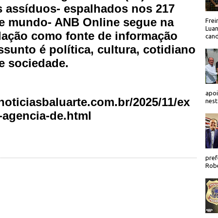
es assíduos- espalhados nos 217
l e mundo- ANB Online segue na
Frei
Luan
lação como fonte de informação
cand
sunto é política, cultura, cotidiano
e sociedade.
apoi
oticiasbaluarte.com.br/2025/11/ex
nest
-agencia-de.html
pref
Robe