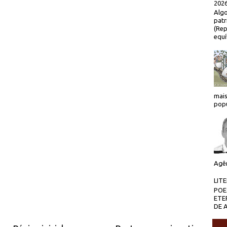
2026
Algo
patr
(Rep
equí
mais
popu
Agên
LIT
POE
ETE
DE 