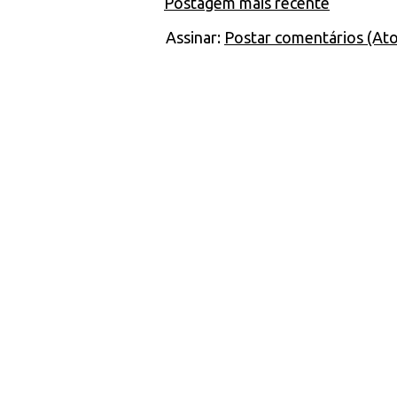
Postagem mais recente
Assinar:
Postar comentários (At