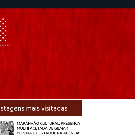
stagens mais visitadas
MARANHÃO CULTURAL: PRESENÇA
MULTIFACETADA DE GILMAR
PEREIRA É DESTAQUE NA AGÊNCIA