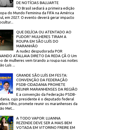
DE NOTÍCIAS BALUARTE
‘’O Brasil sediará a primeira edição
opa do Mundo Feminina da FIFA na América
ul, em 2027. O evento deverá gerar impacto
cultur...
QUE DELÍCIA OU ATENTADO AO
PUDOR? MULHERES TIRAM A
ROUPA EM SÃO LUÍS DO
MARANHÃO
A nudez despudorada POR
NANDO ATALLAIA DIRETO DA REDA ÇÃ O Um
o de mulheres vem tirando a roupa nas noites
o Luís ...
GRANDE SÃO LUÍS EM FESTA:
CONVENÇÃO DA FEDERAÇÃO
PSDB-CIDADANIA PROMETE
REUNIR MARANHENSES DA REGIÃO
E a convenção da Federação PSDB-
dania, cujo presidente é o deputado federal
elino Filho, promete reunir os maranhenses da
ão Met...
A TODO VAPOR: LUANNA
REZENDE DEVE SER A MAIS BEM
VOTADA EM VITORINO FREIRE EM