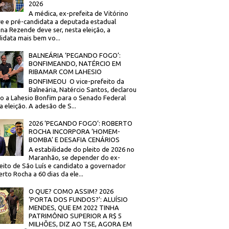
2026
A médica, ex-prefeita de Vitórino
re e pré-candidata a deputada estadual
na Rezende deve ser, nesta eleição, a
idata mais bem vo...
BALNEÁRIA ‘PEGANDO FOGO’:
BONFIMEANDO, NATÉRCIO EM
RIBAMAR COM LAHESIO
BONFIMEOU O vice-prefeito da
Balneária, Natércio Santos, declarou
o a Lahesio Bonfim para o Senado Federal
a eleição. A adesão de S...
2026 ‘PEGANDO FOGO’: ROBERTO
ROCHA INCORPORA ‘HOMEM-
BOMBA’ E DESAFIA CENÁRIOS
A estabilidade do pleito de 2026 no
Maranhão, se depender do ex-
eito de São Luís e candidato a governador
rto Rocha a 60 dias da ele...
O QUE? COMO ASSIM? 2026
‘PORTA DOS FUNDOS?’: ALUÍSIO
MENDES, QUE EM 2022 TINHA
PATRIMÔNIO SUPERIOR A R$ 5
MILHÕES, DIZ AO TSE, AGORA EM