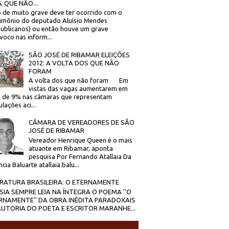
, QUE NÃO...
 de muito grave deve ter ocorrido com o
imônio do deputado Aluísio Mendes
ublicanos) ou então houve um grave
voco nas inform...
SÃO JOSÉ DE RIBAMAR ELEIÇÕES
2012: A VOLTA DOS QUE NÃO
FORAM
A volta dos que não foram Em
vistas das vagas aumentarem em
 de 9% nas câmaras que representam
lações aci...
CÂMARA DE VEREADORES DE SÃO
JOSÉ DE RIBAMAR
Vereador Henrique Queen é o mais
atuante em Ribamar, aponta
pesquisa Por Fernando Atallaia Da
cia Baluarte atallaia.balu...
ERATURA BRASILEIRA: O ETERNAMENTE
SIA SEMPRE LEIA NA ÍNTEGRA O POEMA ''O
RNAMENTE'' DA OBRA INÉDITA PARADOXAIS
AUTORIA DO POETA E ESCRITOR MARANHE...