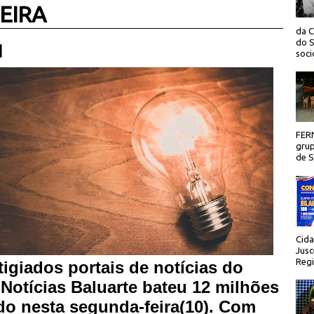
EIRA
da C
do S
 |
socio
FER
grup
de Sã
Cida
Jusc
Regi
igiados portais de notícias do
Notícias Baluarte bateu 12 milhões
do nesta segunda-feira(10). Com