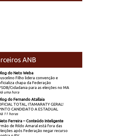
rceiros ANB
Blog do Neto Weba
Juscelino Filho lidera convenção e
oficializa chapa da Federação
PSDB/Cidadania para as eleições no MA
Há uma hora
Blog do Fernando Atallaia
OFICIAL TOTAL, ITAMARATY GERAL!
PINTO CANDIDATO A ESTADUAL
Há 11 horas
Neto Ferreira – Conteúdo Inteligente
Irmão de Rildo Amaral está fora das
eleições após Federação negar recurso
contra o PV