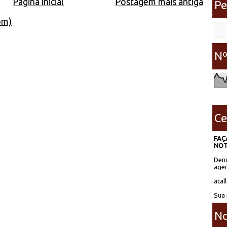
Página inicial
Postagem mais antiga
Pe
om)
Nº
Ce
FAÇ
NOT
Denú
agen
atal
Sua 
No