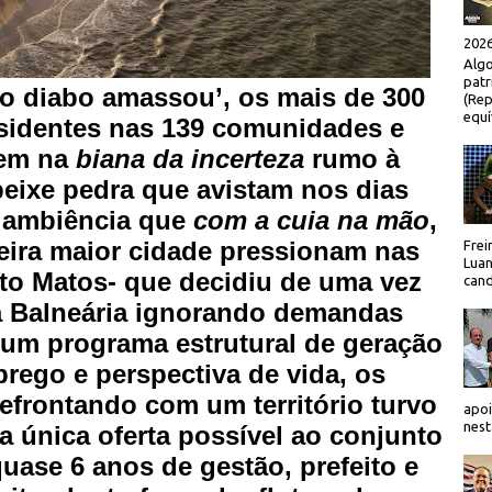
2026
Algo
patr
o diabo amassou’, os mais de 300
(Rep
equí
esidentes nas 139 comunidades e
uem na
biana da incerteza
rumo à
peixe pedra que avistam nos dias
a ambiência que
com a cuia na mão
,
eira maior cidade pressionam nas
Frei
Luan
ito Matos- que decidiu de uma vez
cand
 Balneária ignorando demandas
 um programa estrutural de geração
rego e perspectiva de vida, os
efrontando com um território turvo
apoi
nest
a única oferta possível ao conjunto
ase 6 anos de gestão, prefeito e