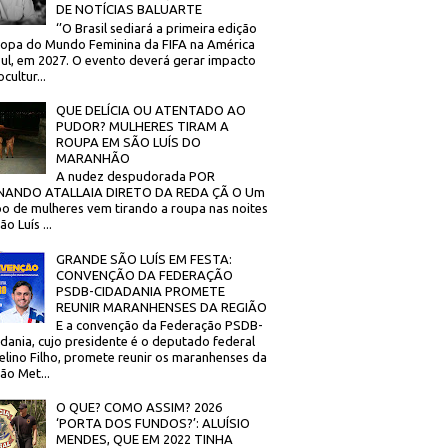
DE NOTÍCIAS BALUARTE
‘’O Brasil sediará a primeira edição
opa do Mundo Feminina da FIFA na América
ul, em 2027. O evento deverá gerar impacto
cultur...
QUE DELÍCIA OU ATENTADO AO
PUDOR? MULHERES TIRAM A
ROUPA EM SÃO LUÍS DO
MARANHÃO
A nudez despudorada POR
NANDO ATALLAIA DIRETO DA REDA ÇÃ O Um
o de mulheres vem tirando a roupa nas noites
o Luís ...
GRANDE SÃO LUÍS EM FESTA:
CONVENÇÃO DA FEDERAÇÃO
PSDB-CIDADANIA PROMETE
REUNIR MARANHENSES DA REGIÃO
E a convenção da Federação PSDB-
dania, cujo presidente é o deputado federal
elino Filho, promete reunir os maranhenses da
ão Met...
O QUE? COMO ASSIM? 2026
‘PORTA DOS FUNDOS?’: ALUÍSIO
MENDES, QUE EM 2022 TINHA