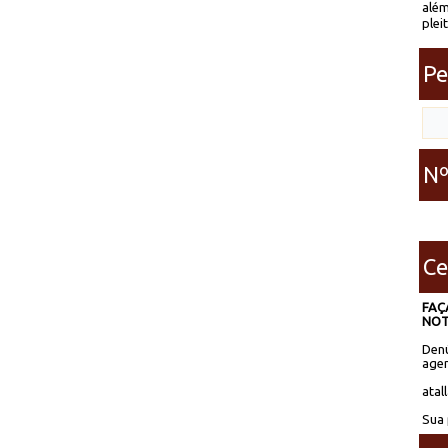
além
plei
Pe
Nº
Ce
FAÇ
NOT
Denú
agen
atal
Sua 