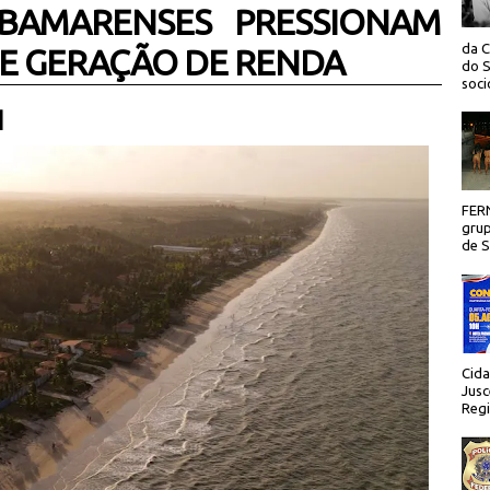
BAMARENSES PRESSIONAM
da C
E GERAÇÃO DE RENDA
do S
socio
 |
FER
grup
de Sã
Cida
Jusc
Regi