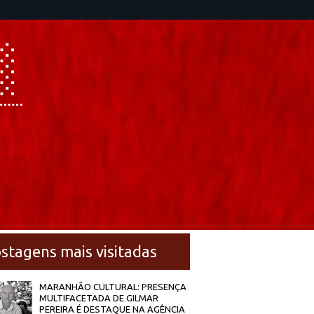
stagens mais visitadas
MARANHÃO CULTURAL: PRESENÇA
MULTIFACETADA DE GILMAR
PEREIRA É DESTAQUE NA AGÊNCIA