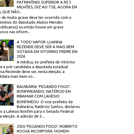
PATRIMÔNIO SUPERIOR A R$ 5
MILHÕES, DIZ AO TSE, AGORA EM
, QUE NÃO...
 de muito grave deve ter ocorrido com o
imônio do deputado Aluísio Mendes
ublicanos) ou então houve um grave
voco nas inform...
A TODO VAPOR: LUANNA
REZENDE DEVE SER A MAIS BEM
VOTADA EM VITORINO FREIRE EM
2026
A médica, ex-prefeita de Vitórino
re e pré-candidata a deputada estadual
na Rezende deve ser, nesta eleição, a
idata mais bem vo...
BALNEÁRIA ‘PEGANDO FOGO’:
BONFIMEANDO, NATÉRCIO EM
RIBAMAR COM LAHESIO
BONFIMEOU O vice-prefeito da
Balneária, Natércio Santos, declarou
o a Lahesio Bonfim para o Senado Federal
a eleição. A adesão de S...
2026 ‘PEGANDO FOGO’: ROBERTO
ROCHA INCORPORA ‘HOMEM-