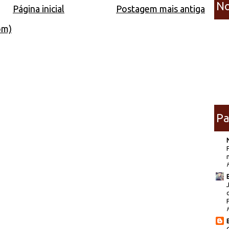
No
Página inicial
Postagem mais antiga
om)
Pa