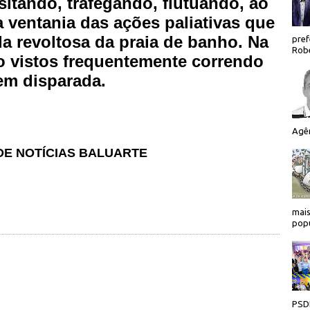
sitando, trafegando, flutuando, ao
 ventania das ações paliativas que
a revoltosa da praia de banho. Na
pref
Robe
o vistos frequentemente correndo
em disparada.
Agên
 DE NOTÍCIAS BALUARTE
mais
popu
PSDB