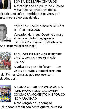
BOMBA’ E DESAFIA CENÁRIOS
A estabilidade do pleito de 2026 no
Maranhão, se depender do ex-
eito de São Luís e candidato a governador
rto Rocha a 60 dias da ele...
CÂMARA DE VEREADORES DE SÃO
JOSÉ DE RIBAMAR
Vereador Henrique Queen é o mais
atuante em Ribamar, aponta
pesquisa Por Fernando Atallaia Da
cia Baluarte atallaia.balu...
SÃO JOSÉ DE RIBAMAR ELEIÇÕES
2012: A VOLTA DOS QUE NÃO
FORAM
A volta dos que não foram Em
vistas das vagas aumentarem em
 de 9% nas câmaras que representam
lações aci...
A TODO VAPOR: CONVENÇÃO DA
FEDERAÇÃO PSDB-CIDADANIA
CONSAGRA MOMENTO HISTÓRICO
NO MARANHÃO
A convenção da Federação
/Cidadania realizada nesta quarta-feira (5),