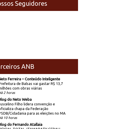
ssos Seguidores
rceiros ANB
Neto Ferreira – Conteúdo Inteligente
Prefeitura de Balsas vai gastar R$ 13,7
milhões com obras viárias
Há 2 horas
Blog do Neto Weba
Juscelino Filho lidera convenção e
oficializa chapa da Federação
PSDB/Cidadania para as eleições no MA
Há 10 horas
Blog do Fernando Atallaia
OFICIAL TOTAL, ITAMARATY GERAL!