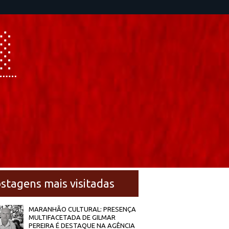
stagens mais visitadas
MARANHÃO CULTURAL: PRESENÇA
MULTIFACETADA DE GILMAR
PEREIRA É DESTAQUE NA AGÊNCIA