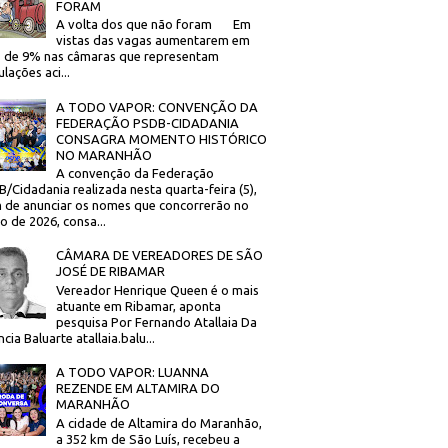
FORAM
A volta dos que não foram Em
vistas das vagas aumentarem em
 de 9% nas câmaras que representam
lações aci...
A TODO VAPOR: CONVENÇÃO DA
FEDERAÇÃO PSDB-CIDADANIA
CONSAGRA MOMENTO HISTÓRICO
NO MARANHÃO
A convenção da Federação
/Cidadania realizada nesta quarta-feira (5),
 de anunciar os nomes que concorrerão no
to de 2026, consa...
CÂMARA DE VEREADORES DE SÃO
JOSÉ DE RIBAMAR
Vereador Henrique Queen é o mais
atuante em Ribamar, aponta
pesquisa Por Fernando Atallaia Da
cia Baluarte atallaia.balu...
A TODO VAPOR: LUANNA
REZENDE EM ALTAMIRA DO
MARANHÃO
A cidade de Altamira do Maranhão,
a 352 km de São Luís, recebeu a