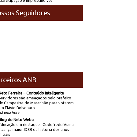
participação é imprescindível!
ssos Seguidores
rceiros ANB
Neto Ferreira – Conteúdo Inteligente
Servidores são ameaçados pelo prefeito
de Campestre do Maranhão para votarem
em Flávio Bolsonaro
Há uma hora
Blog do Neto Weba
Educação em destaque : Godofredo Viana
alcança maior IDEB da história dos anos
niciais