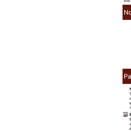
Sua 
No
Pa
i