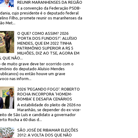
REUNIR MARANHENSES DA REGIÃO
E a convenção da Federação PSDB-
dania, cujo presidente é o deputado federal
elino Filho, promete reunir os maranhenses da
ão Met...
O QUE? COMO ASSIM? 2026
‘PORTA DOS FUNDOS?’: ALUÍSIO
MENDES, QUE EM 2022 TINHA
PATRIMÔNIO SUPERIOR A R$ 5
MILHÕES, DIZ AO TSE, AGORA EM
, QUE NÃO...
 de muito grave deve ter ocorrido com o
imônio do deputado Aluísio Mendes
ublicanos) ou então houve um grave
voco nas inform...
2026 ‘PEGANDO FOGO’: ROBERTO
ROCHA INCORPORA ‘HOMEM-
BOMBA’ E DESAFIA CENÁRIOS
A estabilidade do pleito de 2026 no
Maranhão, se depender do ex-vice-
eito de São Luís e candidato a governador
rto Rocha a 60 dias d...
SÃO JOSÉ DE RIBAMAR ELEIÇÕES
2012: A VOLTA DOS QUE NÃO