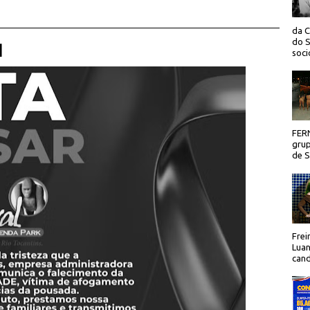
da C
do S
 |
socio
FER
grup
de Sã
Frei
Luan
cand