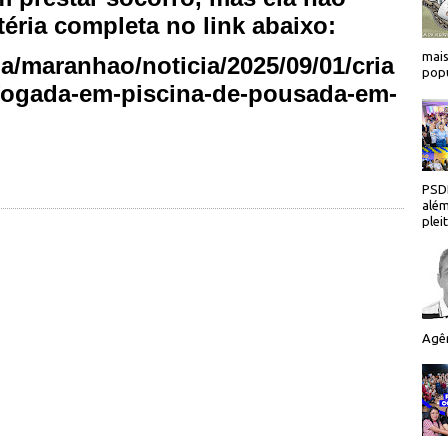
éria completa no link abaixo:
mais
a/maranhao/noticia/2025/09/01/cria
popu
fogada-em-piscina-de-pousada-em-
PSDB
além
plei
Agên