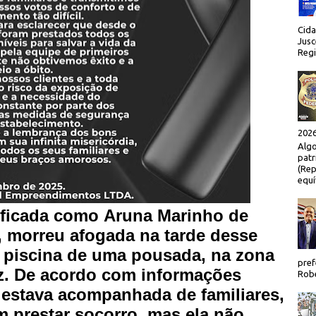
Cida
Jusc
Regi
2026
Algo
patr
(Rep
equí
ificada como Aruna Marinho de
, morreu afogada na tarde desse
piscina de uma pousada, na zona
pref
z.
De acordo com informações
Robe
a estava acompanhada de familiares,
m prestar socorro, mas ela não