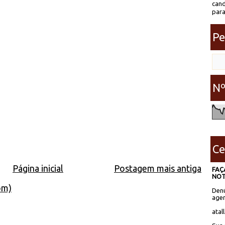
cand
para
Pe
Nº
Ce
Página inicial
Postagem mais antiga
FAÇ
NOT
om)
Denú
agen
atal