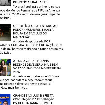
DE NOTÍCIAS BALUARTE
‘’O Brasil sediará a primeira edição
opa do Mundo Feminina da FIFA na América
ul, em 2027. O evento deverá gerar impacto
cultur...
QUE DELÍCIA OU ATENTADO AO
PUDOR? MULHERES TIRAM A
ROUPA EM SÃO LUÍS DO
MARANHÃO
A nudez despudorada POR
NANDO ATALLAIA DIRETO DA REDA ÇÃ O Um
o de mulheres vem tirando a roupa nas noites
o Luís ...
A TODO VAPOR: LUANNA
REZENDE DEVE SER A MAIS BEM
VOTADA EM VITORINO FREIRE EM
2026
A médica, ex-prefeita de Vitórino
re e pré-candidata a deputada estadual
na Rezende deve ser, nesta eleição, a
idata mais bem vo...
GRANDE SÃO LUÍS EM FESTA:
CONVENÇÃO DA FEDERAÇÃO
PSDB-CIDADANIA PROMETE