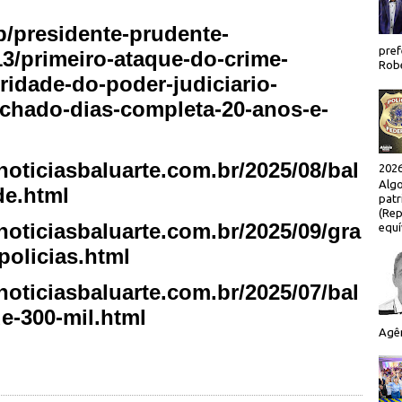
p/presidente-prudente-
pref
13/primeiro-ataque-do-crime-
Robe
idade-do-poder-judiciario-
achado-dias-completa-20-anos-e-
oticiasbaluarte.com.br/2025/08/bal
2026
Algo
de.html
patr
(Rep
oticiasbaluarte.com.br/2025/09/gra
equí
policias.html
oticiasbaluarte.com.br/2025/07/bal
de-300-mil.html
Agên