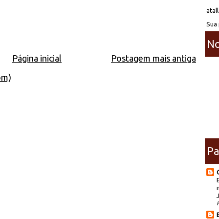
atal
Sua 
No
Página inicial
Postagem mais antiga
om)
Pa