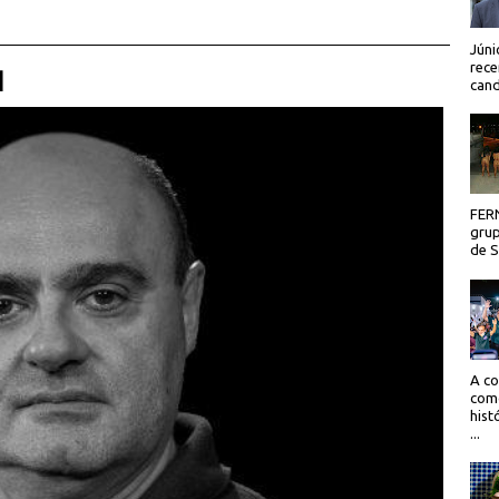
Júni
rece
 |
cand
FER
grup
de Sã
A co
como
hist
...