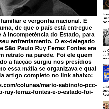
Frei
Luan
familiar e vergonha nacional. É
cand
uma, de que o país está entregue
e à incompetência do Estado, para
 seu enfrentamento. O ex-delegado
 de São Paulo Ruy Ferraz Fontes era
da C
 retrato na parede. Foi ele quem
do S
socio
o a facção surgiu nos presídios
mo essa máfia se organizava e qual
ia artigo completo no link abaixo:
s.com/colunas/mario-sabino/o-pcc-
Cida
-ruy-ferraz-fontes-e-o-estado-foi-
Jusc
Regi