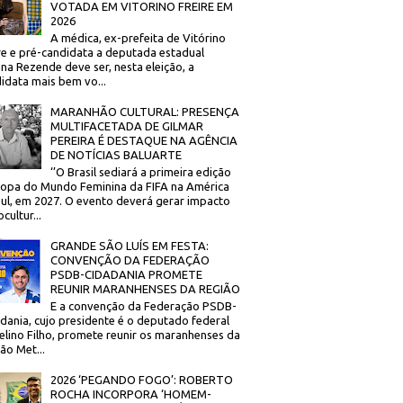
VOTADA EM VITORINO FREIRE EM
2026
A médica, ex-prefeita de Vitórino
re e pré-candidata a deputada estadual
na Rezende deve ser, nesta eleição, a
idata mais bem vo...
MARANHÃO CULTURAL: PRESENÇA
MULTIFACETADA DE GILMAR
PEREIRA É DESTAQUE NA AGÊNCIA
DE NOTÍCIAS BALUARTE
‘’O Brasil sediará a primeira edição
opa do Mundo Feminina da FIFA na América
ul, em 2027. O evento deverá gerar impacto
cultur...
GRANDE SÃO LUÍS EM FESTA:
CONVENÇÃO DA FEDERAÇÃO
PSDB-CIDADANIA PROMETE
REUNIR MARANHENSES DA REGIÃO
E a convenção da Federação PSDB-
dania, cujo presidente é o deputado federal
elino Filho, promete reunir os maranhenses da
ão Met...
2026 ‘PEGANDO FOGO’: ROBERTO
ROCHA INCORPORA ‘HOMEM-