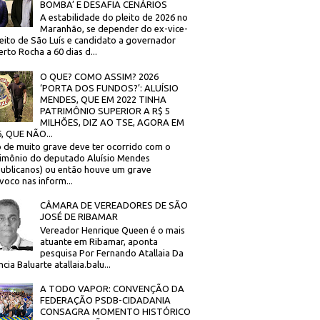
BOMBA’ E DESAFIA CENÁRIOS
A estabilidade do pleito de 2026 no
Maranhão, se depender do ex-vice-
eito de São Luís e candidato a governador
rto Rocha a 60 dias d...
O QUE? COMO ASSIM? 2026
‘PORTA DOS FUNDOS?’: ALUÍSIO
MENDES, QUE EM 2022 TINHA
PATRIMÔNIO SUPERIOR A R$ 5
MILHÕES, DIZ AO TSE, AGORA EM
, QUE NÃO...
 de muito grave deve ter ocorrido com o
imônio do deputado Aluísio Mendes
ublicanos) ou então houve um grave
voco nas inform...
CÂMARA DE VEREADORES DE SÃO
JOSÉ DE RIBAMAR
Vereador Henrique Queen é o mais
atuante em Ribamar, aponta
pesquisa Por Fernando Atallaia Da
cia Baluarte atallaia.balu...
A TODO VAPOR: CONVENÇÃO DA
FEDERAÇÃO PSDB-CIDADANIA
CONSAGRA MOMENTO HISTÓRICO