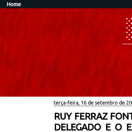
Home
terça-feira, 16 de setembro de 2
RUY FERRAZ FONT
DELEGADO E O E