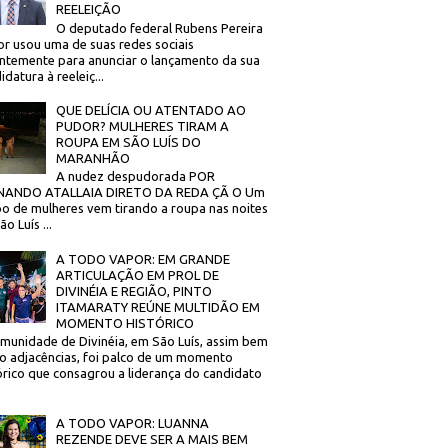
REELEIÇÃO
O deputado federal Rubens Pereira
or usou uma de suas redes sociais
ntemente para anunciar o lançamento da sua
idatura à reeleiç...
QUE DELÍCIA OU ATENTADO AO
PUDOR? MULHERES TIRAM A
ROUPA EM SÃO LUÍS DO
MARANHÃO
A nudez despudorada POR
NANDO ATALLAIA DIRETO DA REDA ÇÃ O Um
o de mulheres vem tirando a roupa nas noites
o Luís ...
A TODO VAPOR: EM GRANDE
ARTICULAÇÃO EM PROL DE
DIVINÉIA E REGIÃO, PINTO
ITAMARATY REÚNE MULTIDÃO EM
MOMENTO HISTÓRICO
munidade de Divinéia, em São Luís, assim bem
 adjacências, foi palco de um momento
órico que consagrou a liderança do candidato
A TODO VAPOR: LUANNA
REZENDE DEVE SER A MAIS BEM