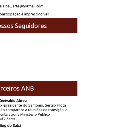
laia.baluarte@hotmail.com
participação é imprescindível!
ssos Seguidores
rceiros ANB
Genivaldo Abreu
Ex-presidente do Sampaio, Sérgio Frota
não comparece a reuniões de transição, e
Junta aciona Ministério Público
Há 7 horas
Blog do Sabá