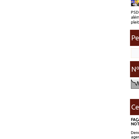
PSDB
além
plei
Pe
Nº
Ce
FAÇ
NOT
Denú
agen