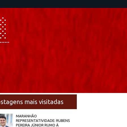
stagens mais visitadas
MARANHÃO
REPRESENTATIVIDADE: RUBENS
PEREIRA JÚNIOR RUMO À