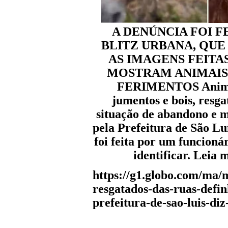
A DENÚNCIA FOI F
BLITZ URBANA, QUE 
AS IMAGENS FEITA
MOSTRAM ANIMAIS
FERIMENTOS Animais
jumentos e bois, resg
situação de abandono e 
pela Prefeitura de São Luí
foi feita por um funcioná
identificar. Leia 
https://g1.globo.com/ma/
resgatados-das-ruas-defi
prefeitura-de-sao-luis-di