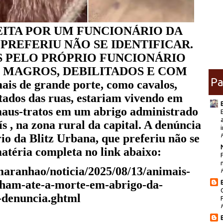
EITA POR UM FUNCIONÁRIO DA
PREFERIU NÃO SE IDENTIFICAR.
S PELO PRÓPRIO FUNCIONÁRIO
 MAGROS, DEBILITADOS E COM
Pa
 de grande porte, como cavalos,
atados das ruas, estariam vivendo em
maus-tratos em um abrigo administrado
s , na zona rural da capital. A denúncia
i
rio da Blitz Urbana, que preferiu não se
matéria completa no link abaixo:
maranhao/noticia/2025/08/13/animais-
nham-ate-a-morte-em-abrigo-da-
z-denuncia.ghtml