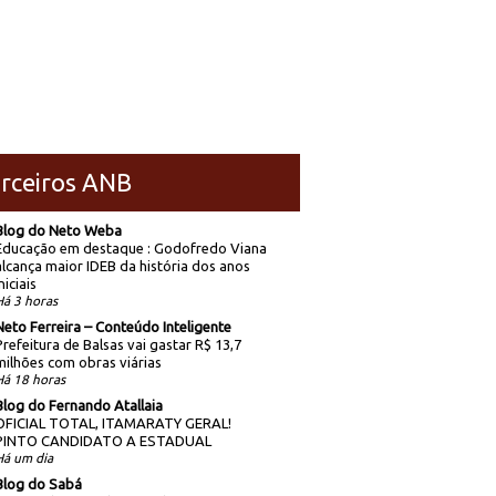
rceiros ANB
Blog do Neto Weba
Educação em destaque : Godofredo Viana
alcança maior IDEB da história dos anos
niciais
Há 3 horas
Neto Ferreira – Conteúdo Inteligente
Prefeitura de Balsas vai gastar R$ 13,7
milhões com obras viárias
Há 18 horas
Blog do Fernando Atallaia
OFICIAL TOTAL, ITAMARATY GERAL!
PINTO CANDIDATO A ESTADUAL
Há um dia
Blog do Sabá