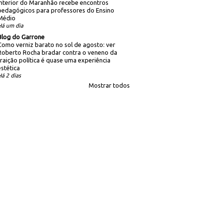
Interior do Maranhão recebe encontros
pedagógicos para professores do Ensino
Médio
Há um dia
Blog do Garrone
Como verniz barato no sol de agosto: ver
Roberto Rocha bradar contra o veneno da
traição política é quase uma experiência
estética
Há 2 dias
Mostrar todos