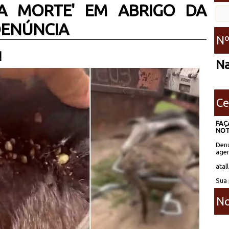
 A MORTE' EM ABRIGO DA
 DENÚNCIA
Nº
 |
N
Ce
FAÇ
NOT
Denú
agen
atal
Sua 
No