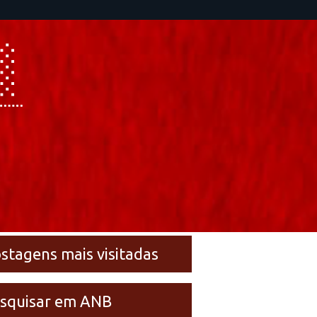
stagens mais visitadas
squisar em ANB