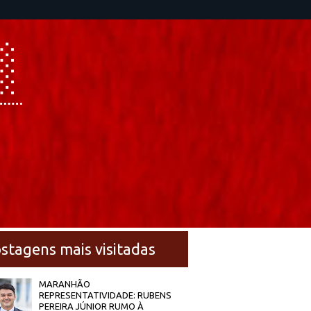
stagens mais visitadas
MARANHÃO
REPRESENTATIVIDADE: RUBENS
PEREIRA JÚNIOR RUMO À