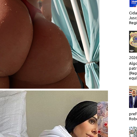
Cida
Jusc
Regi
2026
Algo
patr
(Rep
equí
pref
Robe