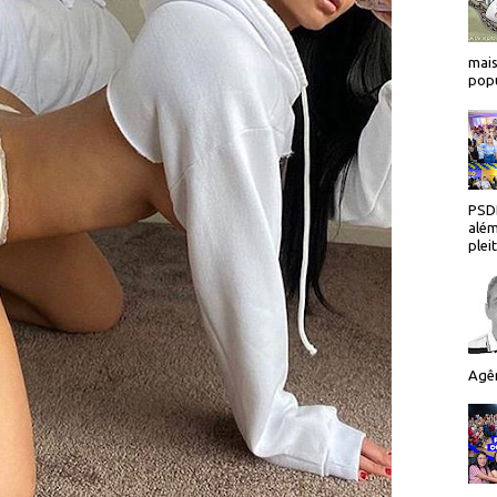
mais
popu
PSDB
além
plei
Agên