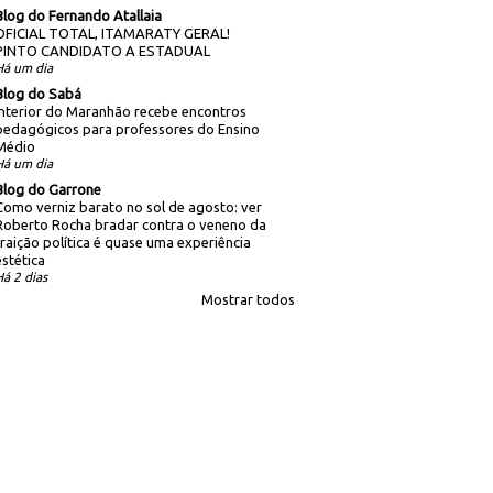
Blog do Fernando Atallaia
OFICIAL TOTAL, ITAMARATY GERAL!
PINTO CANDIDATO A ESTADUAL
Há um dia
Blog do Sabá
Interior do Maranhão recebe encontros
pedagógicos para professores do Ensino
Médio
Há um dia
Blog do Garrone
Como verniz barato no sol de agosto: ver
Roberto Rocha bradar contra o veneno da
traição política é quase uma experiência
estética
Há 2 dias
Mostrar todos