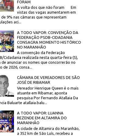
FORAM
A volta dos que não foram Em
vistas das vagas aumentarem em
 de 9% nas câmaras que representam
lações aci...
A TODO VAPOR: CONVENÇÃO DA
FEDERAÇÃO PSDB-CIDADANIA
CONSAGRA MOMENTO HISTÓRICO
NO MARANHÃO
A convenção da Federação
/Cidadania realizada nesta quarta-feira (5),
 de anunciar os nomes que concorrerão no
to de 2026, consa...
CÂMARA DE VEREADORES DE SÃO
JOSÉ DE RIBAMAR
Vereador Henrique Queen é o mais
atuante em Ribamar, aponta
pesquisa Por Fernando Atallaia Da
cia Baluarte atallaia.balu...
A TODO VAPOR: LUANNA
REZENDE EM ALTAMIRA DO
MARANHÃO
A cidade de Altamira do Maranhão,
a 352 km de São Luís, recebeu a