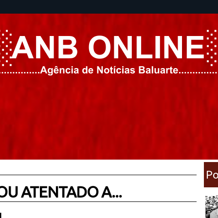
Po
OU ATENTADO A...
 |