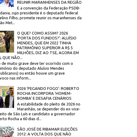
REUNIR MARANHENSES DA REGIÃO
E a convenção da Federação PSDB-
dania, cujo presidente é o deputado federal
elino Filho, promete reunir os maranhenses da
ão Met...
O QUE? COMO ASSIM? 2026
‘PORTA DOS FUNDOS?’: ALUÍSIO
MENDES, QUE EM 2022 TINHA
PATRIMÔNIO SUPERIOR A R$ 5
MILHÕES, DIZ AO TSE, AGORA EM
, QUE NÃO...
 de muito grave deve ter ocorrido com o
imônio do deputado Aluísio Mendes
ublicanos) ou então houve um grave
voco nas inform...
2026 ‘PEGANDO FOGO’: ROBERTO
ROCHA INCORPORA ‘HOMEM-
BOMBA’ E DESAFIA CENÁRIOS
A estabilidade do pleito de 2026 no
Maranhão, se depender do ex-vice-
eito de São Luís e candidato a governador
rto Rocha a 60 dias d...
SÃO JOSÉ DE RIBAMAR ELEIÇÕES
2012: A VOLTA DOS QUE NÃO