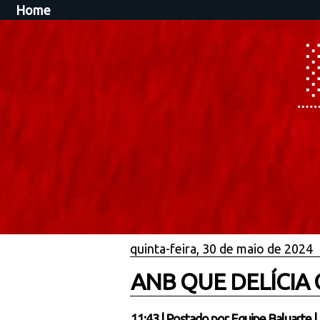
Home
quinta-feira, 30 de maio de 2024
ANB QUE DELÍCIA 
11:43
|
Postado por
Equipe Baluarte
|