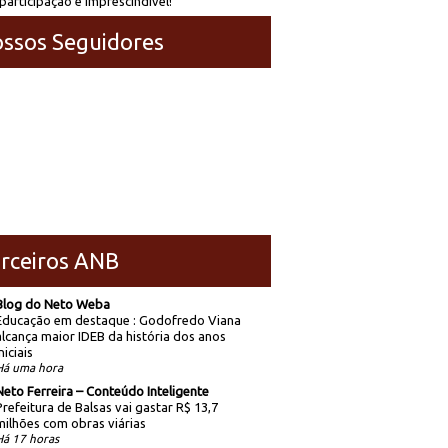
participação é imprescindível!
ssos Seguidores
rceiros ANB
Blog do Neto Weba
Educação em destaque : Godofredo Viana
alcança maior IDEB da história dos anos
niciais
Há uma hora
Neto Ferreira – Conteúdo Inteligente
Prefeitura de Balsas vai gastar R$ 13,7
milhões com obras viárias
Há 17 horas