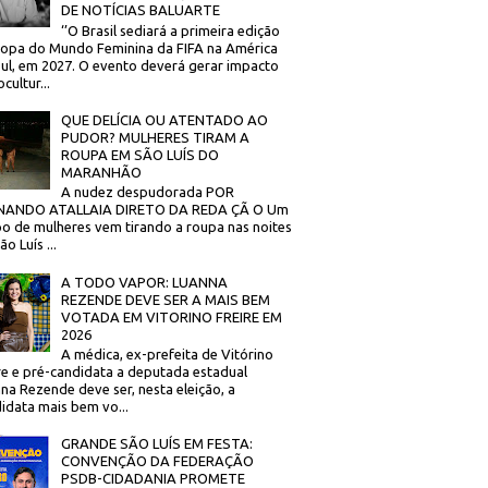
DE NOTÍCIAS BALUARTE
‘’O Brasil sediará a primeira edição
opa do Mundo Feminina da FIFA na América
ul, em 2027. O evento deverá gerar impacto
cultur...
QUE DELÍCIA OU ATENTADO AO
PUDOR? MULHERES TIRAM A
ROUPA EM SÃO LUÍS DO
MARANHÃO
A nudez despudorada POR
NANDO ATALLAIA DIRETO DA REDA ÇÃ O Um
o de mulheres vem tirando a roupa nas noites
o Luís ...
A TODO VAPOR: LUANNA
REZENDE DEVE SER A MAIS BEM
VOTADA EM VITORINO FREIRE EM
2026
A médica, ex-prefeita de Vitórino
re e pré-candidata a deputada estadual
na Rezende deve ser, nesta eleição, a
idata mais bem vo...
GRANDE SÃO LUÍS EM FESTA:
CONVENÇÃO DA FEDERAÇÃO
PSDB-CIDADANIA PROMETE