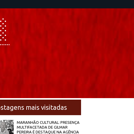
stagens mais visitadas
MARANHÃO CULTURAL: PRESENÇA
MULTIFACETADA DE GILMAR
PEREIRA É DESTAQUE NA AGÊNCIA