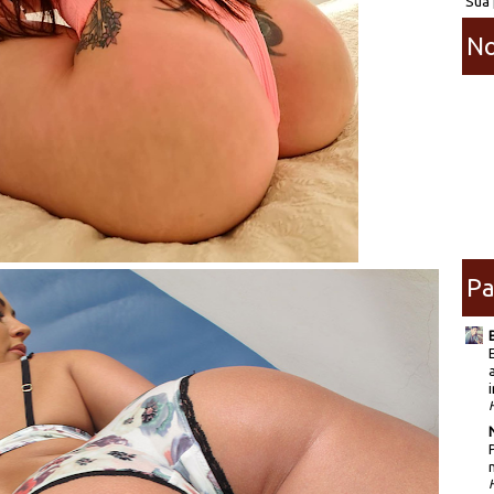
Sua 
No
Pa
i