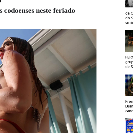
 codoenses neste feriado
da C
do S
socio
FER
grup
de Sã
Frei
Luan
cand