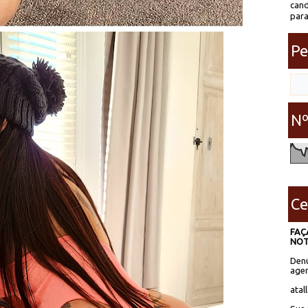
cand
para
Pe
Nº
Ce
FAÇ
NOT
Denú
agen
atal