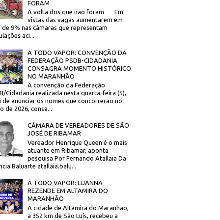
FORAM
A volta dos que não foram Em
vistas das vagas aumentarem em
 de 9% nas câmaras que representam
lações aci...
A TODO VAPOR: CONVENÇÃO DA
FEDERAÇÃO PSDB-CIDADANIA
CONSAGRA MOMENTO HISTÓRICO
NO MARANHÃO
A convenção da Federação
/Cidadania realizada nesta quarta-feira (5),
 de anunciar os nomes que concorrerão no
to de 2026, consa...
CÂMARA DE VEREADORES DE SÃO
JOSÉ DE RIBAMAR
Vereador Henrique Queen é o mais
atuante em Ribamar, aponta
pesquisa Por Fernando Atallaia Da
cia Baluarte atallaia.balu...
A TODO VAPOR: LUANNA
REZENDE EM ALTAMIRA DO
MARANHÃO
A cidade de Altamira do Maranhão,
a 352 km de São Luís, recebeu a