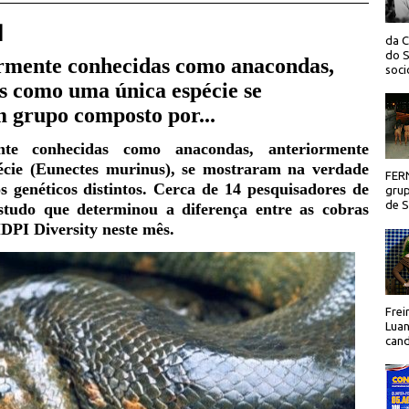
 |
da C
do S
armente conhecidas como anacondas,
socio
s como uma única espécie se
 grupo composto por...
nte conhecidas como anacondas, anteriormente
écie (Eunectes murinus), se mostraram na verdade
FER
 genéticos distintos. Cerca de 14 pesquisadores de
grup
de Sã
studo que determinou a diferença entre as cobras
MDPI Diversity neste mês.
Frei
Luan
cand