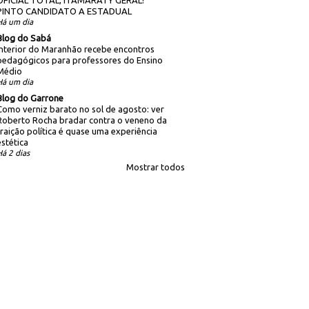
PINTO CANDIDATO A ESTADUAL
Há um dia
Blog do Sabá
Interior do Maranhão recebe encontros
pedagógicos para professores do Ensino
Médio
Há um dia
Blog do Garrone
Como verniz barato no sol de agosto: ver
Roberto Rocha bradar contra o veneno da
traição política é quase uma experiência
estética
Há 2 dias
Mostrar todos