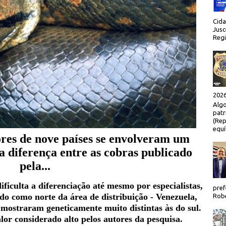
Cida
Jusc
Regi
2026
Algo
patr
(Rep
equí
res de nove países se envolveram um
a diferença entre as cobras publicado
pela...
ficulta a diferenciação até mesmo por especialistas,
pref
do como norte da área de distribuição - Venezuela,
Robe
mostraram geneticamente muito distintas às do sul.
lor considerado alto pelos autores da pesquisa.