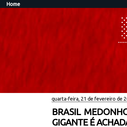
Home
quarta-feira, 21 de fevereiro de 
BRASIL MEDONHO
GIGANTE É ACHAD