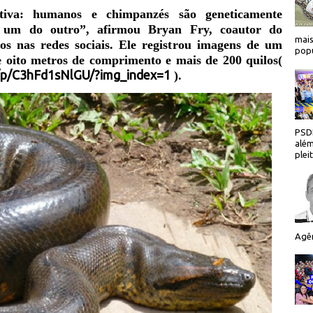
ctiva: humanos e chimpanzés são geneticamente
% um do outro”, afirmou Bryan Fry, coautor do
mais
dos nas redes sociais. Ele registrou imagens de um
popu
 oito metros de comprimento e mais de 200 quilos(
/p/C3hFd1sNlGU/?img_index=1
).
PSDB
além
plei
Agên