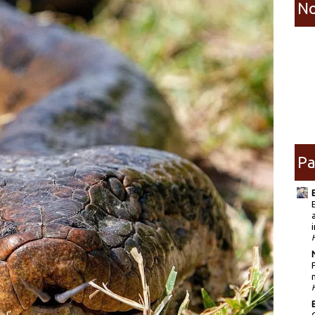
No
Pa
i