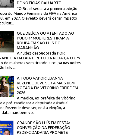
DE NOTÍCIAS BALUARTE
‘’O Brasil sediará a primeira edição
opa do Mundo Feminina da FIFA na América
ul, em 2027. O evento deverá gerar impacto
cultur...
QUE DELÍCIA OU ATENTADO AO
PUDOR? MULHERES TIRAM A
ROUPA EM SÃO LUÍS DO
MARANHÃO
A nudez despudorada POR
NANDO ATALLAIA DIRETO DA REDA ÇÃ O Um
o de mulheres vem tirando a roupa nas noites
o Luís ...
A TODO VAPOR: LUANNA
REZENDE DEVE SER A MAIS BEM
VOTADA EM VITORINO FREIRE EM
2026
A médica, ex-prefeita de Vitórino
re e pré-candidata a deputada estadual
na Rezende deve ser, nesta eleição, a
idata mais bem vo...
GRANDE SÃO LUÍS EM FESTA:
CONVENÇÃO DA FEDERAÇÃO
PSDB-CIDADANIA PROMETE