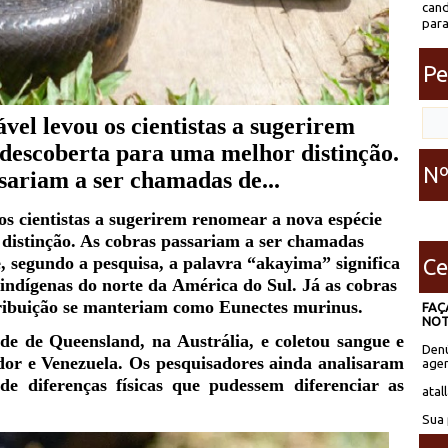
cand
para
Pe
vel levou os cientistas a sugerirem
descoberta para uma melhor distinção.
Nº
sariam a ser chamadas de...
os cientistas a sugerirem renomear a nova espécie
distinção. As cobras passariam a ser chamadas
, segundo a pesquisa, a palavra “akayima” significa
Ce
 indígenas do norte da
América do Sul
. Já as cobras
stribuição se manteriam como Eunectes murinus.
FAÇ
NOT
dade de Queensland, na
Austrália
, e coletou sangue e
Denú
dor
e
Venezuela
. Os pesquisadores ainda analisaram
agen
e diferenças físicas que pudessem diferenciar as
atal
Sua 