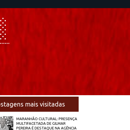
stagens mais visitadas
MARANHÃO CULTURAL: PRESENÇA
MULTIFACETADA DE GILMAR
PEREIRA É DESTAQUE NA AGÊNCIA