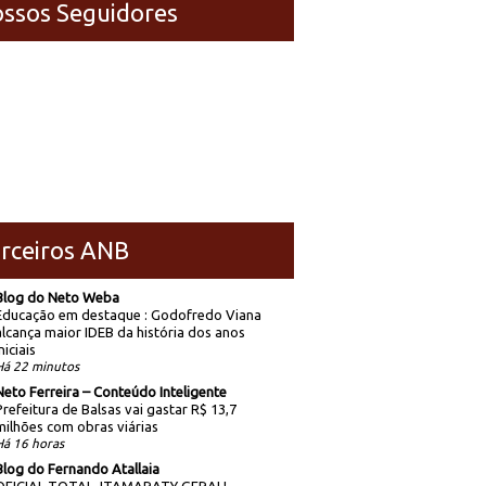
ssos Seguidores
rceiros ANB
Blog do Neto Weba
Educação em destaque : Godofredo Viana
alcança maior IDEB da história dos anos
niciais
Há 22 minutos
Neto Ferreira – Conteúdo Inteligente
Prefeitura de Balsas vai gastar R$ 13,7
milhões com obras viárias
Há 16 horas
Blog do Fernando Atallaia
OFICIAL TOTAL, ITAMARATY GERAL!