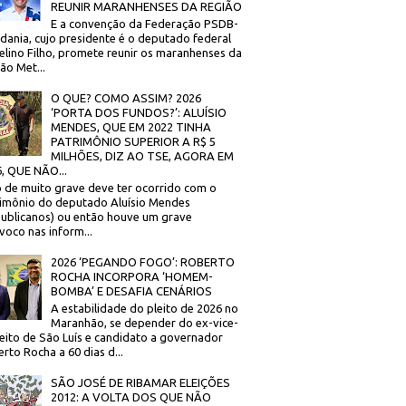
REUNIR MARANHENSES DA REGIÃO
E a convenção da Federação PSDB-
dania, cujo presidente é o deputado federal
elino Filho, promete reunir os maranhenses da
ão Met...
O QUE? COMO ASSIM? 2026
‘PORTA DOS FUNDOS?’: ALUÍSIO
MENDES, QUE EM 2022 TINHA
PATRIMÔNIO SUPERIOR A R$ 5
MILHÕES, DIZ AO TSE, AGORA EM
, QUE NÃO...
 de muito grave deve ter ocorrido com o
imônio do deputado Aluísio Mendes
ublicanos) ou então houve um grave
voco nas inform...
2026 ‘PEGANDO FOGO’: ROBERTO
ROCHA INCORPORA ‘HOMEM-
BOMBA’ E DESAFIA CENÁRIOS
A estabilidade do pleito de 2026 no
Maranhão, se depender do ex-vice-
eito de São Luís e candidato a governador
rto Rocha a 60 dias d...
SÃO JOSÉ DE RIBAMAR ELEIÇÕES
2012: A VOLTA DOS QUE NÃO