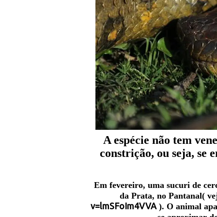
A espécie não tem vene
constrição, ou seja, se
Em fevereiro, uma sucuri de cer
da Prata, no Pantanal( v
v=lmSFoIm4VVA
). O animal apa