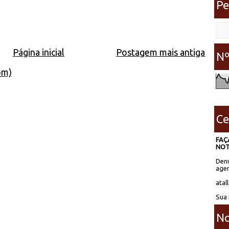
Pe
Página inicial
Postagem mais antiga
Nº
om)
Ce
FAÇ
NOT
Denú
agen
atal
Sua 
No