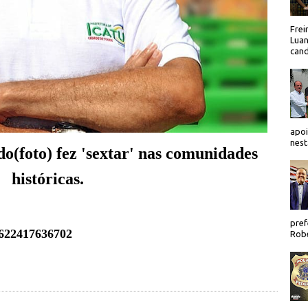
Frei
Luan
cand
apoi
nest
o(foto) fez '
sextar'
nas comunidades
históricas.
pref
6622417636702
Robe