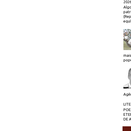
2026
Algo
patr
(Rep
equí
mais
popu
Agên
LIT
POE
ETE
DE 