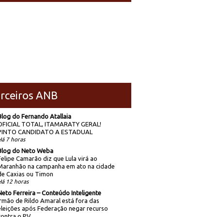
rceiros ANB
Blog do Fernando Atallaia
OFICIAL TOTAL, ITAMARATY GERAL!
PINTO CANDIDATO A ESTADUAL
Há 7 horas
Blog do Neto Weba
Felipe Camarão diz que Lula virá ao
Maranhão na campanha em ato na cidade
de Caxias ou Timon
Há 12 horas
Neto Ferreira – Conteúdo Inteligente
Irmão de Rildo Amaral está fora das
eleições após Federação negar recurso
contra o PV