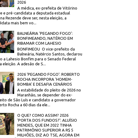
2026
A médica, ex-prefeita de Vitórino
re e pré-candidata a deputada estadual
na Rezende deve ser, nesta eleição, a
idata mais bem vo...
BALNEÁRIA ‘PEGANDO FOGO’:
BONFIMEANDO, NATÉRCIO EM
RIBAMAR COM LAHESIO
BONFIMEOU O vice-prefeito da
Balneária, Natércio Santos, declarou
o a Lahesio Bonfim para o Senado Federal
a eleição. A adesão de S...
2026 ‘PEGANDO FOGO’: ROBERTO
ROCHA INCORPORA ‘HOMEM-
BOMBA’ E DESAFIA CENÁRIOS
A estabilidade do pleito de 2026 no
Maranhão, se depender do ex-
eito de São Luís e candidato a governador
rto Rocha a 60 dias da ele...
O QUE? COMO ASSIM? 2026
‘PORTA DOS FUNDOS?’: ALUÍSIO
MENDES, QUE EM 2022 TINHA
PATRIMÔNIO SUPERIOR A R$ 5
MILHÕES, DIZ AO TSE, AGORA EM