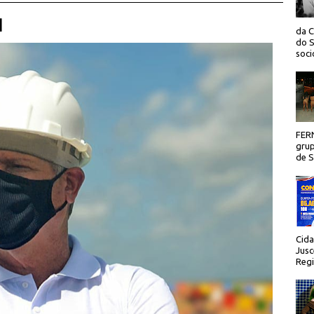
 |
da C
do S
socio
FER
grup
de Sã
Cida
Jusc
Regi