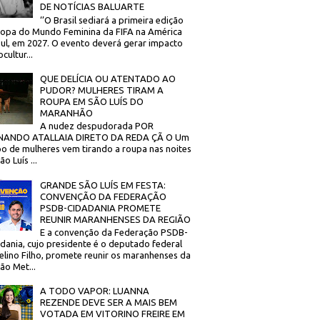
DE NOTÍCIAS BALUARTE
‘’O Brasil sediará a primeira edição
opa do Mundo Feminina da FIFA na América
ul, em 2027. O evento deverá gerar impacto
cultur...
QUE DELÍCIA OU ATENTADO AO
PUDOR? MULHERES TIRAM A
ROUPA EM SÃO LUÍS DO
MARANHÃO
A nudez despudorada POR
NANDO ATALLAIA DIRETO DA REDA ÇÃ O Um
o de mulheres vem tirando a roupa nas noites
o Luís ...
GRANDE SÃO LUÍS EM FESTA:
CONVENÇÃO DA FEDERAÇÃO
PSDB-CIDADANIA PROMETE
REUNIR MARANHENSES DA REGIÃO
E a convenção da Federação PSDB-
dania, cujo presidente é o deputado federal
elino Filho, promete reunir os maranhenses da
ão Met...
A TODO VAPOR: LUANNA
REZENDE DEVE SER A MAIS BEM
VOTADA EM VITORINO FREIRE EM