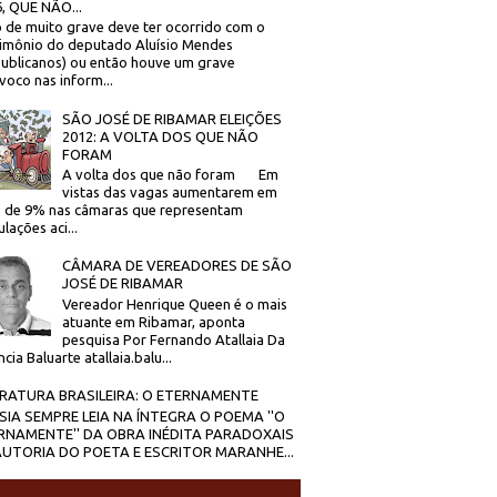
, QUE NÃO...
 de muito grave deve ter ocorrido com o
imônio do deputado Aluísio Mendes
ublicanos) ou então houve um grave
voco nas inform...
SÃO JOSÉ DE RIBAMAR ELEIÇÕES
2012: A VOLTA DOS QUE NÃO
FORAM
A volta dos que não foram Em
vistas das vagas aumentarem em
 de 9% nas câmaras que representam
lações aci...
CÂMARA DE VEREADORES DE SÃO
JOSÉ DE RIBAMAR
Vereador Henrique Queen é o mais
atuante em Ribamar, aponta
pesquisa Por Fernando Atallaia Da
cia Baluarte atallaia.balu...
ERATURA BRASILEIRA: O ETERNAMENTE
SIA SEMPRE LEIA NA ÍNTEGRA O POEMA ''O
RNAMENTE'' DA OBRA INÉDITA PARADOXAIS
AUTORIA DO POETA E ESCRITOR MARANHE...