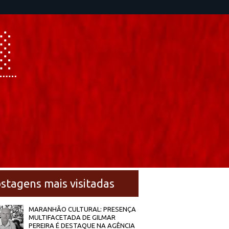
stagens mais visitadas
MARANHÃO CULTURAL: PRESENÇA
MULTIFACETADA DE GILMAR
PEREIRA É DESTAQUE NA AGÊNCIA