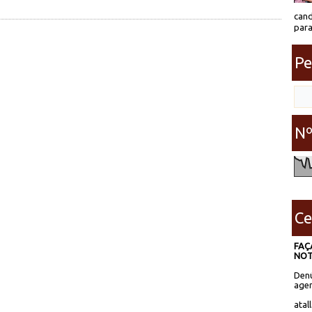
cand
para
Pe
Nº
Ce
FAÇ
NOT
Denú
agen
atal