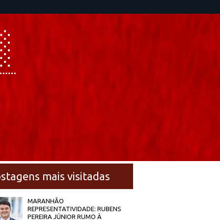
stagens mais visitadas
MARANHÃO
REPRESENTATIVIDADE: RUBENS
PEREIRA JÚNIOR RUMO À