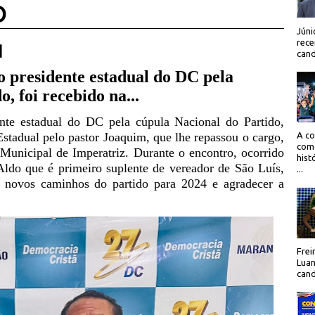
O
Júni
rece
 |
cand
 presidente estadual do DC pela
, foi recebido na...
nte estadual do DC pela cúpula Nacional do Partido,
stadual pelo pastor Joaquim, que lhe repassou o cargo,
A co
como
 Municipal de Imperatriz. Durante o encontro, ocorrido
hist
Aldo que é primeiro suplente de vereador de São Luís,
...
s novos caminhos do partido para 2024 e agradecer a
Frei
Luan
cand