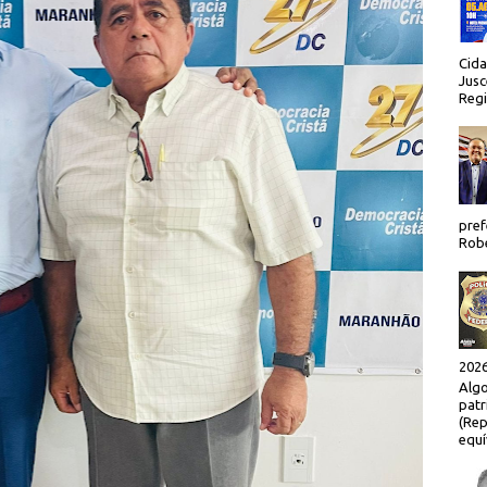
Cida
Jusc
Regi
pref
Robe
2026
Algo
patr
(Rep
equí