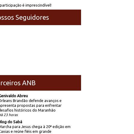
participação é imprescindível!
ssos Seguidores
rceiros ANB
Genivaldo Abreu
Orleans Brandão defende avanços e
apresenta propostas para enfrentar
desafios históricos do Maranhão
Há 23 horas
Blog do Sabá
Marcha para Jesus chega à 20ª edição em
Caxias e reúne fiéis em grande