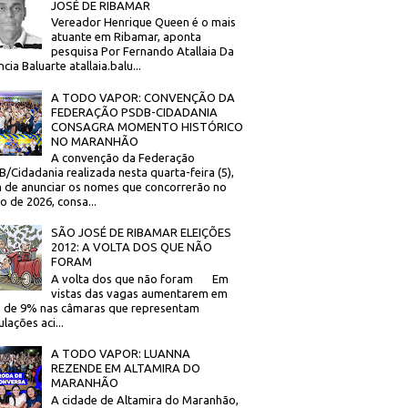
JOSÉ DE RIBAMAR
Vereador Henrique Queen é o mais
atuante em Ribamar, aponta
pesquisa Por Fernando Atallaia Da
cia Baluarte atallaia.balu...
A TODO VAPOR: CONVENÇÃO DA
FEDERAÇÃO PSDB-CIDADANIA
CONSAGRA MOMENTO HISTÓRICO
NO MARANHÃO
A convenção da Federação
/Cidadania realizada nesta quarta-feira (5),
 de anunciar os nomes que concorrerão no
to de 2026, consa...
SÃO JOSÉ DE RIBAMAR ELEIÇÕES
2012: A VOLTA DOS QUE NÃO
FORAM
A volta dos que não foram Em
vistas das vagas aumentarem em
 de 9% nas câmaras que representam
lações aci...
A TODO VAPOR: LUANNA
REZENDE EM ALTAMIRA DO
MARANHÃO
A cidade de Altamira do Maranhão,