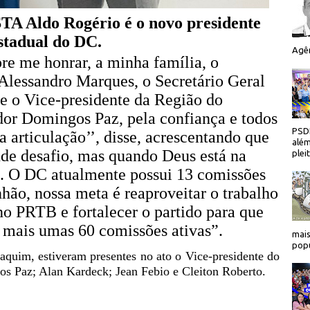
ldo Rogério é o novo presidente
stadual do DC.
Agên
re me honrar, a minha família, o
Alessandro Marques, o Secretário Geral
e o Vice-presidente da Região do
dor Domingos Paz, pela confiança e todos
PSDB
 articulação’’, disse, acrescentando que
além
de desafio, mas quando Deus está na
plei
to. O DC atualmente possui 13 comissões
hão, nossa meta é reaproveitar o trabalho
no PRTB e fortalecer o partido para que
 mais umas 60 comissões ativas”.
mais
popu
aquim, estiveram presentes no ato o Vice-presidente do
s Paz; Alan Kardeck; Jean Febio e Cleiton Roberto.