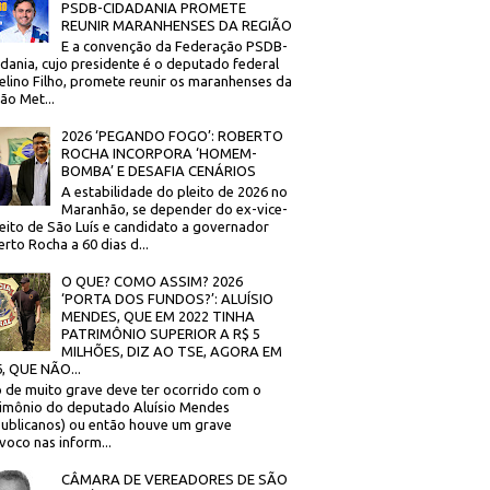
PSDB-CIDADANIA PROMETE
REUNIR MARANHENSES DA REGIÃO
E a convenção da Federação PSDB-
dania, cujo presidente é o deputado federal
elino Filho, promete reunir os maranhenses da
ão Met...
2026 ‘PEGANDO FOGO’: ROBERTO
ROCHA INCORPORA ‘HOMEM-
BOMBA’ E DESAFIA CENÁRIOS
A estabilidade do pleito de 2026 no
Maranhão, se depender do ex-vice-
eito de São Luís e candidato a governador
rto Rocha a 60 dias d...
O QUE? COMO ASSIM? 2026
‘PORTA DOS FUNDOS?’: ALUÍSIO
MENDES, QUE EM 2022 TINHA
PATRIMÔNIO SUPERIOR A R$ 5
MILHÕES, DIZ AO TSE, AGORA EM
, QUE NÃO...
 de muito grave deve ter ocorrido com o
imônio do deputado Aluísio Mendes
ublicanos) ou então houve um grave
voco nas inform...
CÂMARA DE VEREADORES DE SÃO