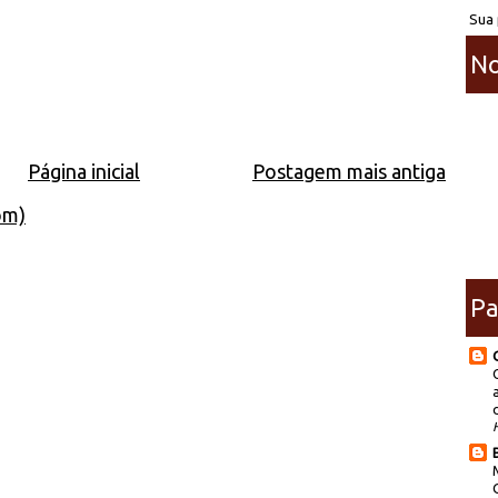
Sua 
No
Página inicial
Postagem mais antiga
om)
Pa