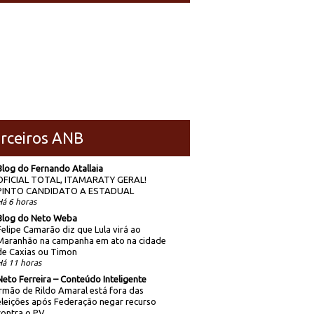
rceiros ANB
Blog do Fernando Atallaia
OFICIAL TOTAL, ITAMARATY GERAL!
PINTO CANDIDATO A ESTADUAL
Há 6 horas
Blog do Neto Weba
Felipe Camarão diz que Lula virá ao
Maranhão na campanha em ato na cidade
de Caxias ou Timon
Há 11 horas
Neto Ferreira – Conteúdo Inteligente
Irmão de Rildo Amaral está fora das
eleições após Federação negar recurso
contra o PV