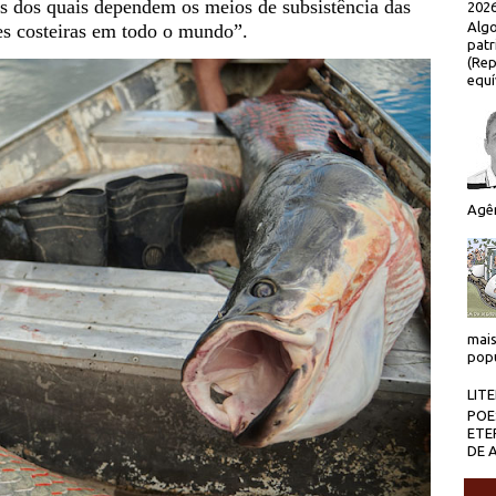
es dos quais dependem os meios de subsistência das
2026
Algo
s costeiras em todo o mundo”.
patr
(Rep
equí
Agên
mais
popu
LIT
POE
ETE
DE 