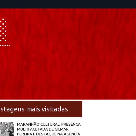
stagens mais visitadas
MARANHÃO CULTURAL: PRESENÇA
MULTIFACETADA DE GILMAR
PEREIRA É DESTAQUE NA AGÊNCIA