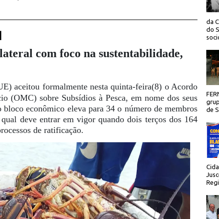
da C
do S
 |
socio
ateral com foco na sustentabilidade,
E) aceitou formalmente nesta quinta-feira(8) o Acordo
FER
io (OMC) sobre Subsídios à Pesca, em nome dos seus
grup
o bloco econômico eleva para 34 o número de membros
de Sã
qual deve entrar em vigor quando dois terços dos 164
ocessos de ratificação.
Cida
Jusc
Regi