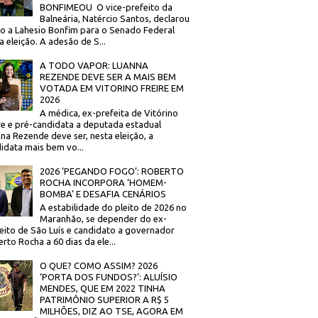
BONFIMEOU O vice-prefeito da
Balneária, Natércio Santos, declarou
o a Lahesio Bonfim para o Senado Federal
a eleição. A adesão de S...
A TODO VAPOR: LUANNA
REZENDE DEVE SER A MAIS BEM
VOTADA EM VITORINO FREIRE EM
2026
A médica, ex-prefeita de Vitórino
re e pré-candidata a deputada estadual
na Rezende deve ser, nesta eleição, a
idata mais bem vo...
2026 ‘PEGANDO FOGO’: ROBERTO
ROCHA INCORPORA ‘HOMEM-
BOMBA’ E DESAFIA CENÁRIOS
A estabilidade do pleito de 2026 no
Maranhão, se depender do ex-
eito de São Luís e candidato a governador
rto Rocha a 60 dias da ele...
O QUE? COMO ASSIM? 2026
‘PORTA DOS FUNDOS?’: ALUÍSIO
MENDES, QUE EM 2022 TINHA
PATRIMÔNIO SUPERIOR A R$ 5
MILHÕES, DIZ AO TSE, AGORA EM