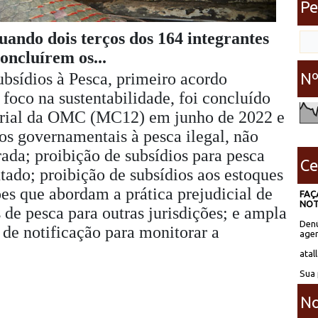
Pe
uando dois terços dos 164 integrantes
oncluírem os...
Nº
sídios à Pesca, primeiro acordo
foco na sustentabilidade, foi concluído
erial da OMC (MC12) em junho de 2022 e
ios governamentais à pesca ilegal, não
ada; proibição de subsídios para pesca
Ce
ado; proibição de subsídios aos estoques
es que abordam a prática prejudicial de
FAÇ
NOT
 de pesca para outras jurisdições; e ampla
Denú
 de notificação para monitorar a
agen
atal
Sua 
No