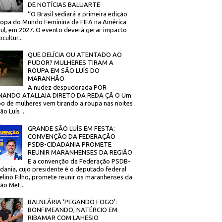
DE NOTÍCIAS BALUARTE
‘’O Brasil sediará a primeira edição
opa do Mundo Feminina da FIFA na América
ul, em 2027. O evento deverá gerar impacto
cultur...
QUE DELÍCIA OU ATENTADO AO
PUDOR? MULHERES TIRAM A
ROUPA EM SÃO LUÍS DO
MARANHÃO
A nudez despudorada POR
NANDO ATALLAIA DIRETO DA REDA ÇÃ O Um
o de mulheres vem tirando a roupa nas noites
o Luís ...
GRANDE SÃO LUÍS EM FESTA:
CONVENÇÃO DA FEDERAÇÃO
PSDB-CIDADANIA PROMETE
REUNIR MARANHENSES DA REGIÃO
E a convenção da Federação PSDB-
dania, cujo presidente é o deputado federal
elino Filho, promete reunir os maranhenses da
ão Met...
BALNEÁRIA ‘PEGANDO FOGO’:
BONFIMEANDO, NATÉRCIO EM
RIBAMAR COM LAHESIO