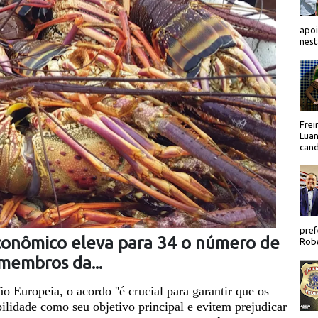
apoi
nest
Frei
Luan
cand
pref
conômico eleva para 34 o número de
Robe
membros da...
Europeia, o acordo ''é crucial para garantir que os
ilidade como seu objetivo principal e evitem prejudicar