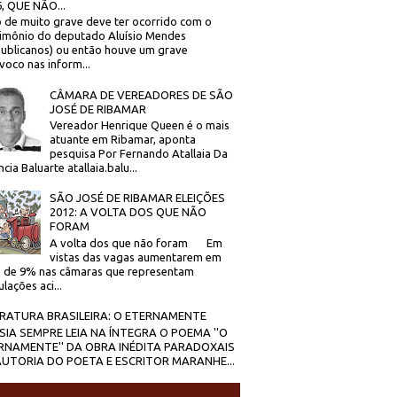
, QUE NÃO...
 de muito grave deve ter ocorrido com o
imônio do deputado Aluísio Mendes
ublicanos) ou então houve um grave
voco nas inform...
CÂMARA DE VEREADORES DE SÃO
JOSÉ DE RIBAMAR
Vereador Henrique Queen é o mais
atuante em Ribamar, aponta
pesquisa Por Fernando Atallaia Da
cia Baluarte atallaia.balu...
SÃO JOSÉ DE RIBAMAR ELEIÇÕES
2012: A VOLTA DOS QUE NÃO
FORAM
A volta dos que não foram Em
vistas das vagas aumentarem em
 de 9% nas câmaras que representam
lações aci...
ERATURA BRASILEIRA: O ETERNAMENTE
SIA SEMPRE LEIA NA ÍNTEGRA O POEMA ''O
RNAMENTE'' DA OBRA INÉDITA PARADOXAIS
AUTORIA DO POETA E ESCRITOR MARANHE...