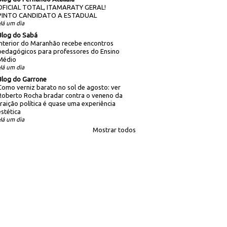
OFICIAL TOTAL, ITAMARATY GERAL!
PINTO CANDIDATO A ESTADUAL
Há um dia
Blog do Sabá
Interior do Maranhão recebe encontros
pedagógicos para professores do Ensino
Médio
Há um dia
Blog do Garrone
Como verniz barato no sol de agosto: ver
Roberto Rocha bradar contra o veneno da
traição política é quase uma experiência
estética
Há um dia
Mostrar todos