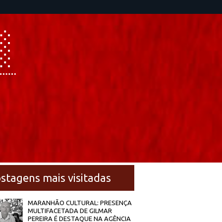
stagens mais visitadas
MARANHÃO CULTURAL: PRESENÇA
MULTIFACETADA DE GILMAR
PEREIRA É DESTAQUE NA AGÊNCIA