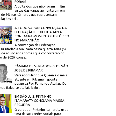
FORAM
A volta dos que não foram Em
vistas das vagas aumentarem em
 de 9% nas câmaras que representam
lações aci...
A TODO VAPOR: CONVENÇÃO DA
FEDERAÇÃO PSDB-CIDADANIA
CONSAGRA MOMENTO HISTÓRICO
NO MARANHÃO
A convenção da Federação
/Cidadania realizada nesta quarta-feira (5),
 de anunciar os nomes que concorrerão no
to de 2026, consa...
CÂMARA DE VEREADORES DE SÃO
JOSÉ DE RIBAMAR
Vereador Henrique Queen é o mais
atuante em Ribamar, aponta
pesquisa Por Fernando Atallaia Da
cia Baluarte atallaia.balu...
EM SÃO LUÍS, PINTINHO
ITAMARATY CONCLAMA MASSA
REGUEIRA
O vereador Pintinho Itamaraty usou
uma de suas redes sociais para