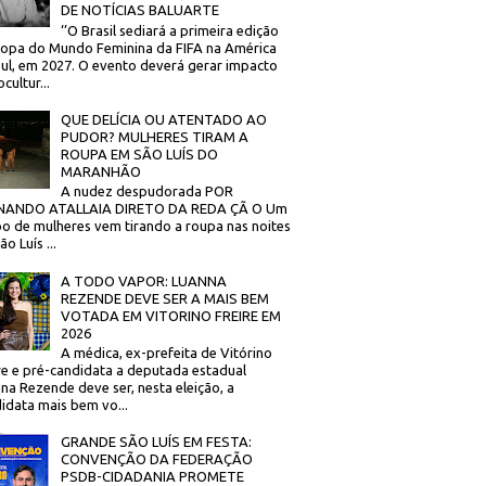
DE NOTÍCIAS BALUARTE
‘’O Brasil sediará a primeira edição
opa do Mundo Feminina da FIFA na América
ul, em 2027. O evento deverá gerar impacto
cultur...
QUE DELÍCIA OU ATENTADO AO
PUDOR? MULHERES TIRAM A
ROUPA EM SÃO LUÍS DO
MARANHÃO
A nudez despudorada POR
NANDO ATALLAIA DIRETO DA REDA ÇÃ O Um
o de mulheres vem tirando a roupa nas noites
o Luís ...
A TODO VAPOR: LUANNA
REZENDE DEVE SER A MAIS BEM
VOTADA EM VITORINO FREIRE EM
2026
A médica, ex-prefeita de Vitórino
re e pré-candidata a deputada estadual
na Rezende deve ser, nesta eleição, a
idata mais bem vo...
GRANDE SÃO LUÍS EM FESTA:
CONVENÇÃO DA FEDERAÇÃO
PSDB-CIDADANIA PROMETE