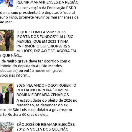
REUNIR MARANHENSES DA REGIÃO
E a convenção da Federação PSDB-
dania, cujo presidente é o deputado federal
elino Filho, promete reunir os maranhenses da
ão Met...
O QUE? COMO ASSIM? 2026
‘PORTA DOS FUNDOS?’: ALUÍSIO
MENDES, QUE EM 2022 TINHA
PATRIMÔNIO SUPERIOR A R$ 5
MILHÕES, DIZ AO TSE, AGORA EM
, QUE NÃO...
 de muito grave deve ter ocorrido com o
imônio do deputado Aluísio Mendes
ublicanos) ou então houve um grave
voco nas inform...
2026 ‘PEGANDO FOGO’: ROBERTO
ROCHA INCORPORA ‘HOMEM-
BOMBA’ E DESAFIA CENÁRIOS
A estabilidade do pleito de 2026 no
Maranhão, se depender do ex-
eito de São Luís e candidato a governador
rto Rocha a 60 dias da ele...
SÃO JOSÉ DE RIBAMAR ELEIÇÕES
2012: A VOLTA DOS QUE NÃO