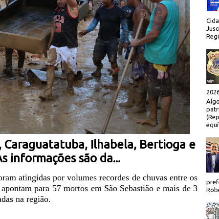
Cida
Jusc
Regi
2026
Algo
patr
(Rep
equí
 Caraguatatuba, Ilhabela, Bertioga e
s informações são da...
foram atingidas por volumes recordes de chuvas entre os
pref
 apontam para 57 mortos em São Sebastião e mais de 3
Robe
adas na região.