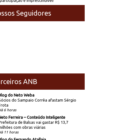
participação é imprescindível!
ssos Seguidores
rceiros ANB
Blog do Neto Weba
Sócios do Sampaio Corrêa afastam Sérgio
Frota
Há 6 horas
Neto Ferreira – Conteúdo Inteligente
Prefeitura de Balsas vai gastar R$ 13,7
milhões com obras viárias
Há 11 horas
Blog do Fernando Atallaia