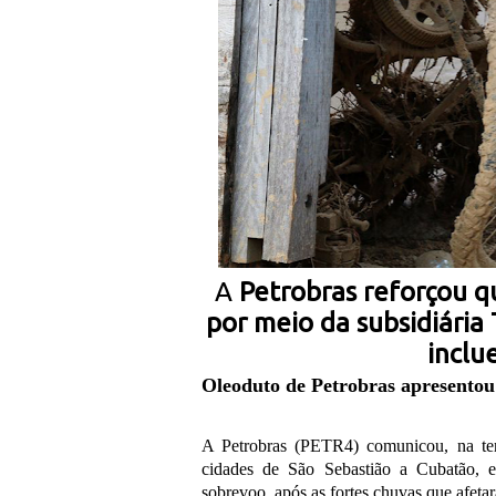
A
Petrobras reforçou q
por meio da subsidiária
inclu
Oleoduto de Petrobras apresentou 
A Petrobras (PETR4) comunicou, na terç
cidades de São Sebastião a Cubatão, 
sobrevoo, após as fortes chuvas que afetara