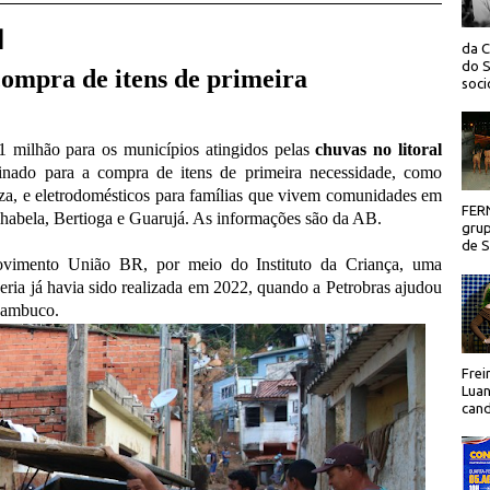
 |
da C
do S
compra de itens de primeira
socio
1 milhão para os municípios atingidos pelas
chuvas no litoral
tinado para a compra de itens de primeira necessidade, como
eza, e eletrodomésticos para famílias que vivem comunidades em
FER
lhabela, Bertioga e Guarujá. As informações são da AB.
grup
de Sã
ovimento União BR, por meio do Instituto da Criança, uma
ceria já havia sido realizada em 2022, quando a Petrobras ajudou
nambuco.
Frei
Luan
cand