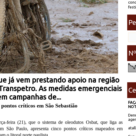
conc
fest
Pe
Nº
ue já vem prestando apoio na região
 Transpetro. As medidas emergenciais
Ce
em campanhas de...
FAÇ
pontos críticos em São Sebastião
NOT
Denú
agen
a-feira (21), que o sistema de oleodutos Osbat, que liga as
atal
em São Paulo, apresenta cinco pontos críticos mapeados em
m o litoral norte paulista.