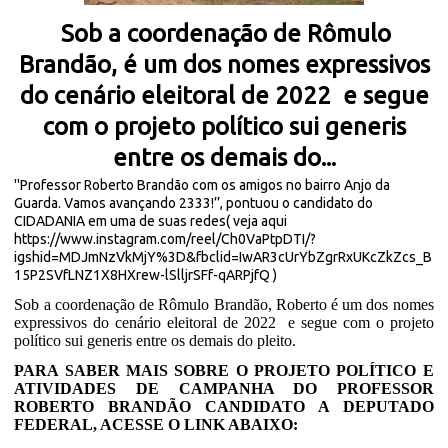
Sob a coordenação de Rômulo
Brandão, é um dos nomes expressivos
do cenário eleitoral de 2022
e segue
com o projeto político sui generis
entre os demais do...
''Professor Roberto Brandão com os amigos no bairro Anjo da
Guarda. Vamos avançando 2333!’’, pontuou o candidato do
CIDADANIA em uma de suas redes( veja aqui
https://www.instagram.com/reel/Ch0VaPtpDTI/?
igshid=MDJmNzVkMjY%3D&fbclid=IwAR3cUrYbZgrRxUKcZkZcs_B
15P2SVfLNZ1X8HXrew-lSlljrSFf-qARPjfQ
)
Sob a coordenação de Rômulo Brandão, Roberto é um dos nomes
expressivos do cenário eleitoral de 2022
e segue com o projeto
político sui generis entre os demais do pleito.
PARA SABER MAIS SOBRE O PROJETO POLÍTICO E
ATIVIDADES DE CAMPANHA DO PROFESSOR
ROBERTO BRANDÃO CANDIDATO A DEPUTADO
FEDERAL, ACESSE O LINK ABAIXO: