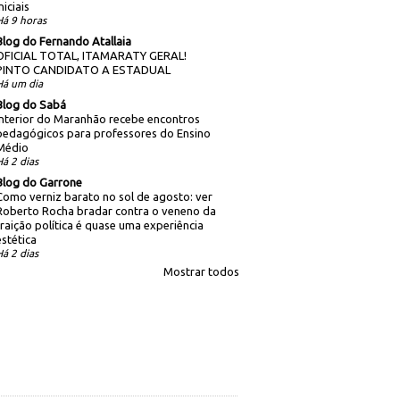
niciais
Há 9 horas
Blog do Fernando Atallaia
OFICIAL TOTAL, ITAMARATY GERAL!
PINTO CANDIDATO A ESTADUAL
Há um dia
Blog do Sabá
Interior do Maranhão recebe encontros
pedagógicos para professores do Ensino
Médio
Há 2 dias
Blog do Garrone
Como verniz barato no sol de agosto: ver
Roberto Rocha bradar contra o veneno da
traição política é quase uma experiência
estética
Há 2 dias
Mostrar todos