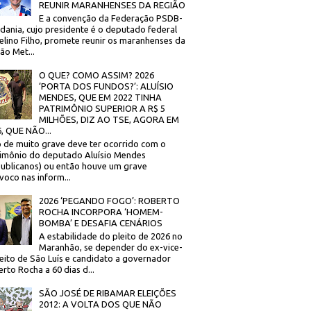
REUNIR MARANHENSES DA REGIÃO
E a convenção da Federação PSDB-
dania, cujo presidente é o deputado federal
elino Filho, promete reunir os maranhenses da
ão Met...
O QUE? COMO ASSIM? 2026
‘PORTA DOS FUNDOS?’: ALUÍSIO
MENDES, QUE EM 2022 TINHA
PATRIMÔNIO SUPERIOR A R$ 5
MILHÕES, DIZ AO TSE, AGORA EM
, QUE NÃO...
 de muito grave deve ter ocorrido com o
imônio do deputado Aluísio Mendes
ublicanos) ou então houve um grave
voco nas inform...
2026 ‘PEGANDO FOGO’: ROBERTO
ROCHA INCORPORA ‘HOMEM-
BOMBA’ E DESAFIA CENÁRIOS
A estabilidade do pleito de 2026 no
Maranhão, se depender do ex-vice-
eito de São Luís e candidato a governador
rto Rocha a 60 dias d...
SÃO JOSÉ DE RIBAMAR ELEIÇÕES
2012: A VOLTA DOS QUE NÃO