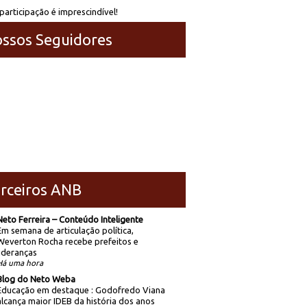
participação é imprescindível!
ssos Seguidores
rceiros ANB
Neto Ferreira – Conteúdo Inteligente
Em semana de articulação política,
Weverton Rocha recebe prefeitos e
lideranças
Há uma hora
Blog do Neto Weba
Educação em destaque : Godofredo Viana
alcança maior IDEB da história dos anos