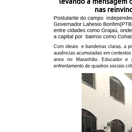
levando a mensagem d
nas reinvin
Postulante do campo
independen
Governador Lahesio Bonfim(PTB),
entre cidades como Grajaú, onde
a capital por
bairros como Cohatr
Com ideais
e bandeiras claras, a p
ausências acumuladas em contextos de
anos no Maranhão. Educador e p
enfrentamento de quadros sociais crí