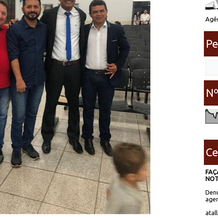
Agên
Pe
Nº
Ce
FAÇ
NOT
Denú
agen
atal