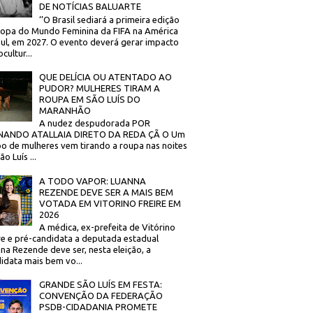
DE NOTÍCIAS BALUARTE
‘’O Brasil sediará a primeira edição
opa do Mundo Feminina da FIFA na América
ul, em 2027. O evento deverá gerar impacto
cultur...
QUE DELÍCIA OU ATENTADO AO
PUDOR? MULHERES TIRAM A
ROUPA EM SÃO LUÍS DO
MARANHÃO
A nudez despudorada POR
NANDO ATALLAIA DIRETO DA REDA ÇÃ O Um
o de mulheres vem tirando a roupa nas noites
o Luís ...
A TODO VAPOR: LUANNA
REZENDE DEVE SER A MAIS BEM
VOTADA EM VITORINO FREIRE EM
2026
A médica, ex-prefeita de Vitórino
re e pré-candidata a deputada estadual
na Rezende deve ser, nesta eleição, a
idata mais bem vo...
GRANDE SÃO LUÍS EM FESTA:
CONVENÇÃO DA FEDERAÇÃO
PSDB-CIDADANIA PROMETE