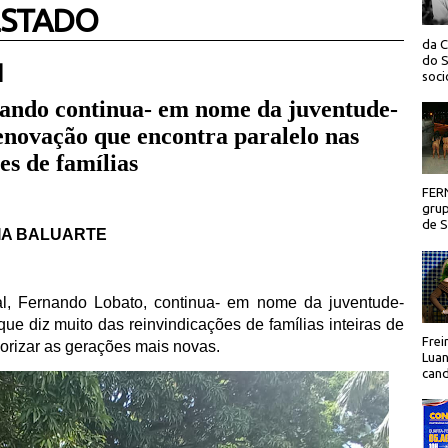
ESTADO
da C
do S
 |
socio
nando continua- em nome da juventude-
novação que encontra paralelo nas
es de famílias
FER
grup
de Sã
IA BALUARTE
l, Fernando Lobato, continua- em nome da juventude-
 diz muito das reinvindicações de famílias inteiras de
Frei
rizar as gerações mais novas.
Luan
cand