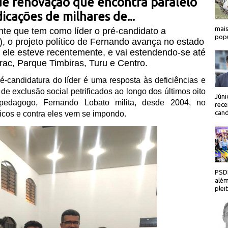
e renovação que encontra paralelo
dicações de milhares de...
mais
te que tem como líder o pré-candidato a
popu
 o projeto político de Fernando avança no estado
 ele esteve recentemente, e vai estendendo-se até
ac, Parque Timbiras, Turu e Centro.
ré-candidatura do líder é uma resposta às deficiências e
 exclusão social petrificados ao longo dos últimos oito
Júni
edagogo, Fernando Lobato milita, desde 2004, no
rece
cand
ticos e contra eles vem se impondo.
PSDB
além
plei