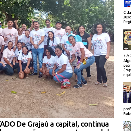
Cida
Jusc
Regi
2026
Algo
patr
(Rep
equí
pref
Robe
TADO
De Grajaú a capital, continua