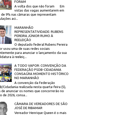
FORAM
A volta dos que não foram Em
vistas das vagas aumentarem em
 de 9% nas câmaras que representam
lações aci...
MARANHÃO
REPRESENTATIVIDADE: RUBENS
PEREIRA JÚNIOR RUMO À
REELEIÇÃO
O deputado federal Rubens Pereira
or usou uma de suas redes sociais
ntemente para anunciar o lançamento da sua
idatura à reeleiç...
A TODO VAPOR: CONVENÇÃO DA
FEDERAÇÃO PSDB-CIDADANIA
CONSAGRA MOMENTO HISTÓRICO
NO MARANHÃO
A convenção da Federação
/Cidadania realizada nesta quarta-feira (5),
 de anunciar os nomes que concorrerão no
to de 2026, consa...
CÂMARA DE VEREADORES DE SÃO
JOSÉ DE RIBAMAR
Vereador Henrique Queen é o mais