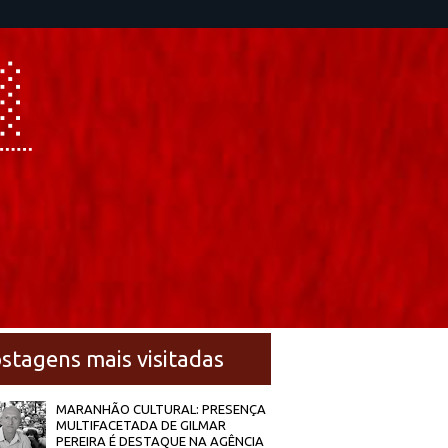
stagens mais visitadas
MARANHÃO CULTURAL: PRESENÇA
MULTIFACETADA DE GILMAR
PEREIRA É DESTAQUE NA AGÊNCIA