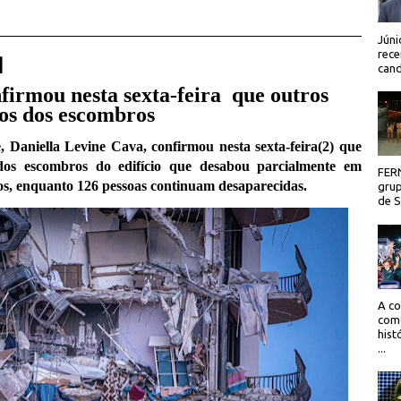
Júni
rece
 |
cand
firmou nesta sexta-feira que outros
dos dos escombros
 Daniella Levine Cava, confirmou nesta sexta-feira(2) que
 dos escombros do edifício que desabou parcialmente em
FER
rtos, enquanto 126 pessoas continuam desaparecidas.
grup
de Sã
A co
como
hist
...