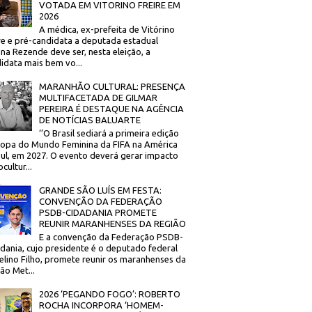
VOTADA EM VITORINO FREIRE EM
2026
A médica, ex-prefeita de Vitórino
re e pré-candidata a deputada estadual
na Rezende deve ser, nesta eleição, a
idata mais bem vo...
MARANHÃO CULTURAL: PRESENÇA
MULTIFACETADA DE GILMAR
PEREIRA É DESTAQUE NA AGÊNCIA
DE NOTÍCIAS BALUARTE
‘’O Brasil sediará a primeira edição
opa do Mundo Feminina da FIFA na América
ul, em 2027. O evento deverá gerar impacto
cultur...
GRANDE SÃO LUÍS EM FESTA:
CONVENÇÃO DA FEDERAÇÃO
PSDB-CIDADANIA PROMETE
REUNIR MARANHENSES DA REGIÃO
E a convenção da Federação PSDB-
dania, cujo presidente é o deputado federal
elino Filho, promete reunir os maranhenses da
ão Met...
2026 ‘PEGANDO FOGO’: ROBERTO
ROCHA INCORPORA ‘HOMEM-