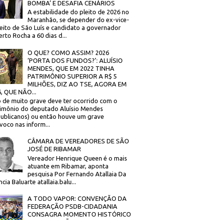
BOMBA’ E DESAFIA CENÁRIOS
A estabilidade do pleito de 2026 no
Maranhão, se depender do ex-vice-
eito de São Luís e candidato a governador
rto Rocha a 60 dias d...
O QUE? COMO ASSIM? 2026
‘PORTA DOS FUNDOS?’: ALUÍSIO
MENDES, QUE EM 2022 TINHA
PATRIMÔNIO SUPERIOR A R$ 5
MILHÕES, DIZ AO TSE, AGORA EM
, QUE NÃO...
 de muito grave deve ter ocorrido com o
imônio do deputado Aluísio Mendes
ublicanos) ou então houve um grave
voco nas inform...
CÂMARA DE VEREADORES DE SÃO
JOSÉ DE RIBAMAR
Vereador Henrique Queen é o mais
atuante em Ribamar, aponta
pesquisa Por Fernando Atallaia Da
cia Baluarte atallaia.balu...
A TODO VAPOR: CONVENÇÃO DA
FEDERAÇÃO PSDB-CIDADANIA
CONSAGRA MOMENTO HISTÓRICO