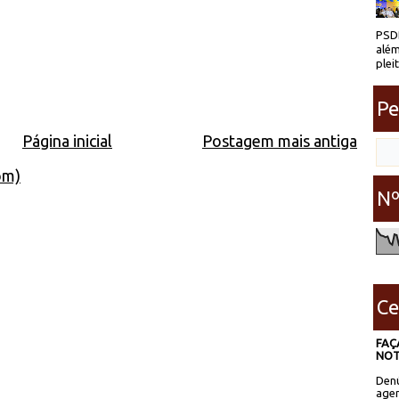
PSDB
além
plei
Pe
Página inicial
Postagem mais antiga
om)
Nº
Ce
FAÇ
NOT
Denú
agen