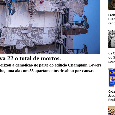
Frei
Luan
cand
da C
va 22 o total de mortos.
do S
socio
rizou a demolição de parte do edifício Champlain Towers
unho, uma ala com 55 apartamentos desabou por causas
Cida
Jusc
Regi