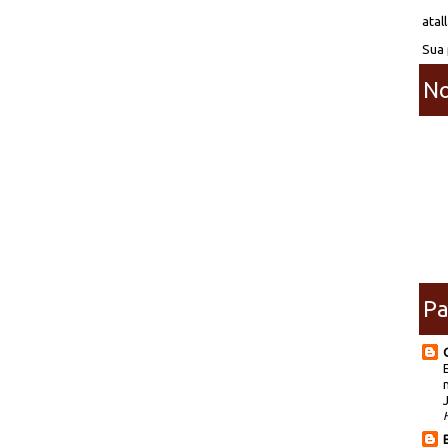
atal
Sua 
No
Pa