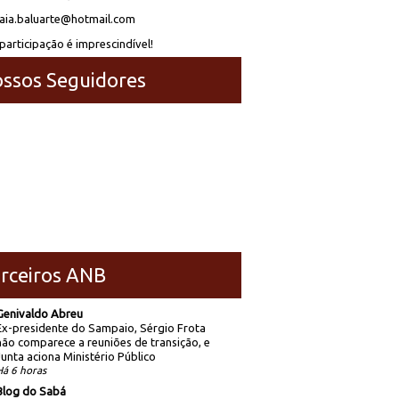
laia.baluarte@hotmail.com
participação é imprescindível!
ssos Seguidores
rceiros ANB
Genivaldo Abreu
Ex-presidente do Sampaio, Sérgio Frota
não comparece a reuniões de transição, e
Junta aciona Ministério Público
Há 6 horas
Blog do Sabá