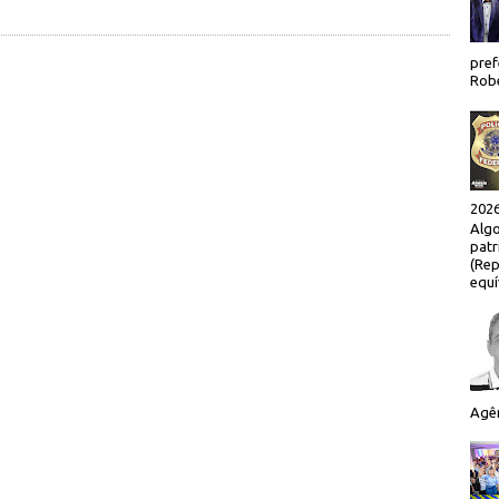
pref
Robe
2026
Algo
patr
(Rep
equí
Agên