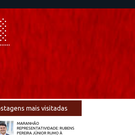
stagens mais visitadas
MARANHÃO
REPRESENTATIVIDADE: RUBENS
PEREIRA JÚNIOR RUMO À