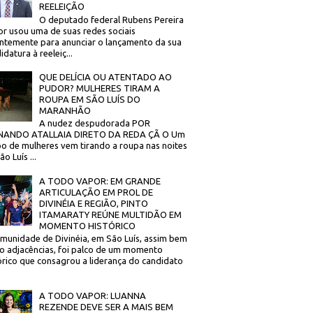
REELEIÇÃO
O deputado federal Rubens Pereira
or usou uma de suas redes sociais
ntemente para anunciar o lançamento da sua
idatura à reeleiç...
QUE DELÍCIA OU ATENTADO AO
PUDOR? MULHERES TIRAM A
ROUPA EM SÃO LUÍS DO
MARANHÃO
A nudez despudorada POR
NANDO ATALLAIA DIRETO DA REDA ÇÃ O Um
o de mulheres vem tirando a roupa nas noites
o Luís ...
A TODO VAPOR: EM GRANDE
ARTICULAÇÃO EM PROL DE
DIVINÉIA E REGIÃO, PINTO
ITAMARATY REÚNE MULTIDÃO EM
MOMENTO HISTÓRICO
munidade de Divinéia, em São Luís, assim bem
 adjacências, foi palco de um momento
órico que consagrou a liderança do candidato
A TODO VAPOR: LUANNA
REZENDE DEVE SER A MAIS BEM