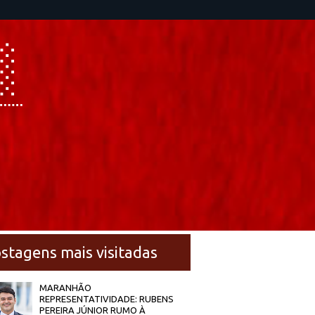
stagens mais visitadas
MARANHÃO
REPRESENTATIVIDADE: RUBENS
PEREIRA JÚNIOR RUMO À