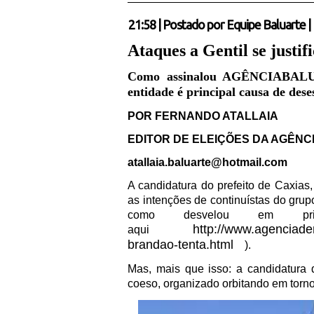
21:58
|
Postado por
Equipe Baluarte
|
Ataques a Gentil se justi
Como assinalou AGÊNCIABALUAR
entidade é principal causa de des
POR FERNANDO ATALLAIA
EDITOR DE ELEIÇÕES DA AGÊNC
atallaia.baluarte@hotmail.com
A candidatura do prefeito de Caxias
as intenções de continuístas do grup
como desvelou em prim
http://www.agenciade
aqui
brandao-tenta.html
).
Mas, mais que isso: a candidatura d
coeso, organizado orbitando em tor