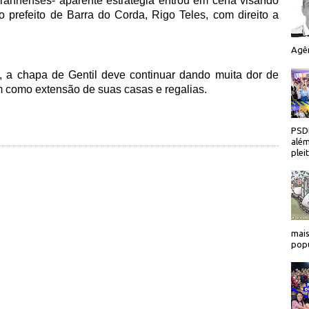
ranhenses- aparente estratégia entrou em cena visando
 o prefeito de Barra do Corda, Rigo Teles, com direito a
Agên
o, a chapa de Gentil deve continuar dando muita dor de
 como extensão de suas casas e regalias.
PSDB
além
plei
mais
popu