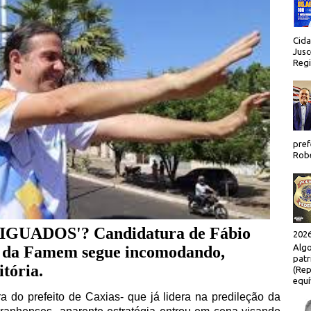
Cida
Jusc
Regi
pref
Robe
UADOS'? Candidatura de Fábio
2026
Algo
ia da Famem segue incomodando,
patr
itória.
(Rep
equí
a do prefeito de Caxias- que já lidera na predileção da