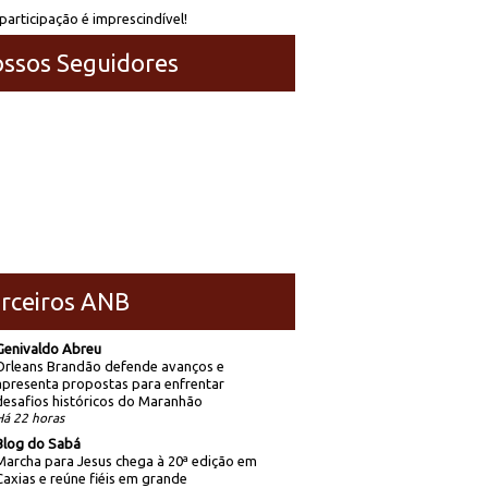
participação é imprescindível!
ssos Seguidores
rceiros ANB
Genivaldo Abreu
Orleans Brandão defende avanços e
apresenta propostas para enfrentar
desafios históricos do Maranhão
Há 22 horas
Blog do Sabá
Marcha para Jesus chega à 20ª edição em
Caxias e reúne fiéis em grande