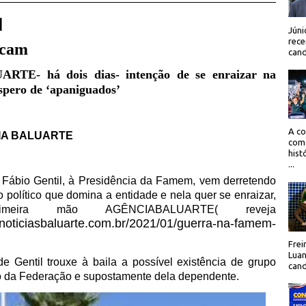
 |
Júni
rece
ficam
cand
TE- há dois dias- intenção de se enraizar na
espero de ‘apaniguados’
A co
IA BALUARTE
como
hist
...
, Fábio Gentil, à Presidência da Famem, vem derretendo
o político que domina a entidade e nela quer se enraizar,
eira mão AGÊNCIABALUARTE( reveja
noticiasbaluarte.com.br/2021/01/guerra-na-famem-
Frei
Luan
e Gentil trouxe à baila a possível existência de grupo
cand
no da Federação e supostamente dela dependente.