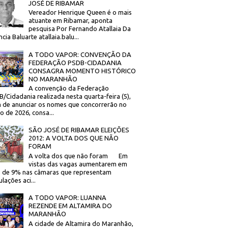
JOSÉ DE RIBAMAR
Vereador Henrique Queen é o mais
atuante em Ribamar, aponta
pesquisa Por Fernando Atallaia Da
cia Baluarte atallaia.balu...
A TODO VAPOR: CONVENÇÃO DA
FEDERAÇÃO PSDB-CIDADANIA
CONSAGRA MOMENTO HISTÓRICO
NO MARANHÃO
A convenção da Federação
/Cidadania realizada nesta quarta-feira (5),
 de anunciar os nomes que concorrerão no
to de 2026, consa...
SÃO JOSÉ DE RIBAMAR ELEIÇÕES
2012: A VOLTA DOS QUE NÃO
FORAM
A volta dos que não foram Em
vistas das vagas aumentarem em
 de 9% nas câmaras que representam
lações aci...
A TODO VAPOR: LUANNA
REZENDE EM ALTAMIRA DO
MARANHÃO
A cidade de Altamira do Maranhão,