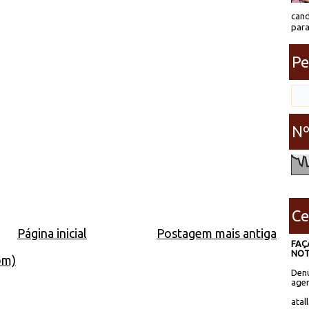
cand
para
Pe
Nº
Ce
Página inicial
Postagem mais antiga
FAÇ
NOT
om)
Denú
agen
atal