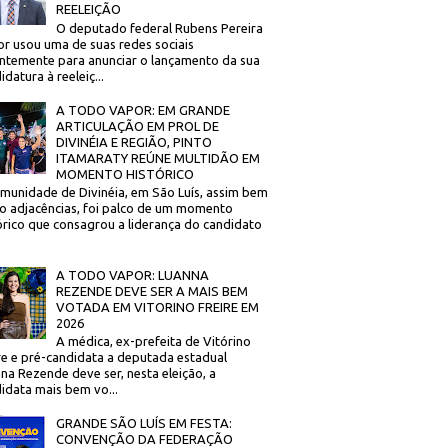
REELEIÇÃO
O deputado federal Rubens Pereira
or usou uma de suas redes sociais
ntemente para anunciar o lançamento da sua
idatura à reeleiç...
A TODO VAPOR: EM GRANDE
ARTICULAÇÃO EM PROL DE
DIVINÉIA E REGIÃO, PINTO
ITAMARATY REÚNE MULTIDÃO EM
MOMENTO HISTÓRICO
munidade de Divinéia, em São Luís, assim bem
 adjacências, foi palco de um momento
órico que consagrou a liderança do candidato
A TODO VAPOR: LUANNA
REZENDE DEVE SER A MAIS BEM
VOTADA EM VITORINO FREIRE EM
2026
A médica, ex-prefeita de Vitórino
re e pré-candidata a deputada estadual
na Rezende deve ser, nesta eleição, a
idata mais bem vo...
GRANDE SÃO LUÍS EM FESTA:
CONVENÇÃO DA FEDERAÇÃO