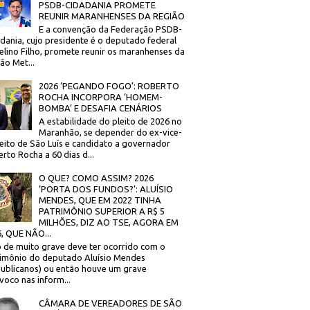
PSDB-CIDADANIA PROMETE
REUNIR MARANHENSES DA REGIÃO
E a convenção da Federação PSDB-
dania, cujo presidente é o deputado federal
elino Filho, promete reunir os maranhenses da
ão Met...
2026 ‘PEGANDO FOGO’: ROBERTO
ROCHA INCORPORA ‘HOMEM-
BOMBA’ E DESAFIA CENÁRIOS
A estabilidade do pleito de 2026 no
Maranhão, se depender do ex-vice-
eito de São Luís e candidato a governador
rto Rocha a 60 dias d...
O QUE? COMO ASSIM? 2026
‘PORTA DOS FUNDOS?’: ALUÍSIO
MENDES, QUE EM 2022 TINHA
PATRIMÔNIO SUPERIOR A R$ 5
MILHÕES, DIZ AO TSE, AGORA EM
, QUE NÃO...
 de muito grave deve ter ocorrido com o
imônio do deputado Aluísio Mendes
ublicanos) ou então houve um grave
voco nas inform...
CÂMARA DE VEREADORES DE SÃO