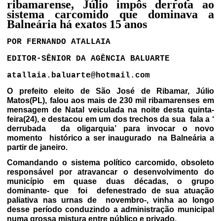
ribamarense, Júlio impôs derrota ao
sistema carcomido que dominava a
Balneária há exatos 15 anos
POR FERNANDO ATALLAIA
EDITOR-SÊNIOR DA AGÊNCIA BALUARTE
atallaia.baluarte@hotmail.com
O prefeito eleito de São José de Ribamar, Júlio
Matos(PL), falou aos mais de 230 mil ribamarenses em
mensagem de Natal veiculada na noite desta quinta-
feira(24), e destacou em um dos trechos da sua
fala a ‘
derrubada
da oligarquia’ para invocar o novo
momento
histórico a ser inaugurado
na Balneária a
partir de janeiro.
Comandando o sistema político carcomido, obsoleto
responsável por atravancar o desenvolvimento do
município em quase duas décadas, o grupo
dominante- que
foi
defenestrado de sua atuação
paliativa nas urnas de
novembro-, vinha ao longo
desse período conduzindo a administração municipal
numa grossa mistura entre público e privado.