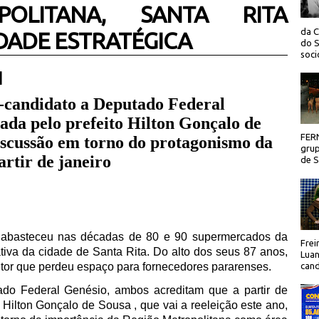
POLITANA, SANTA RITA
da C
DADE ESTRATÉGICA
do S
socio
 |
ré-candidato a Deputado Federal
ada pelo prefeito Hilton Gonçalo de
FER
iscussão em torno do protagonismo da
grup
rtir de janeiro
de Sã
e abasteceu nas décadas de 80 e 90 supermercados da
Frei
tiva da cidade de Santa Rita. Do alto dos seus 87 anos,
Luan
etor que perdeu espaço para fornecedores pararenses.
cand
ado Federal Genésio, ambos acreditam que a partir de
o Hilton Gonçalo de Sousa , que vai a reeleição este ano,