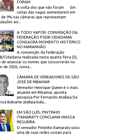
FORAM
A volta dos que não foram Em
vistas das vagas aumentarem em
 de 9% nas câmaras que representam
lações aci...
A TODO VAPOR: CONVENÇÃO DA
FEDERAÇÃO PSDB-CIDADANIA
CONSAGRA MOMENTO HISTÓRICO
NO MARANHÃO
A convenção da Federação
/Cidadania realizada nesta quarta-feira (5),
 de anunciar os nomes que concorrerão no
to de 2026, consa...
CÂMARA DE VEREADORES DE SÃO
JOSÉ DE RIBAMAR
Vereador Henrique Queen é o mais
atuante em Ribamar, aponta
pesquisa Por Fernando Atallaia Da
cia Baluarte atallaia.balu...
EM SÃO LUÍS, PINTINHO
ITAMARATY CONCLAMA MASSA
REGUEIRA
O vereador Pintinho Itamaraty usou
uma de suas redes sociais para