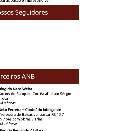
participação é imprescindível!
ssos Seguidores
rceiros ANB
Blog do Neto Weba
Sócios do Sampaio Corrêa afastam Sérgio
Frota
Há 8 horas
Neto Ferreira – Conteúdo Inteligente
Prefeitura de Balsas vai gastar R$ 13,7
milhões com obras viárias
Há 14 horas
Blog do Fernando Atallaia