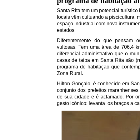
programa de habitação a
Santa Rita tem um potencial turístic
locais vêm cultuando a piscicultura,
espaço industrial com nova instrume
estados.
Diferentemente do que pensam os 
vultosas. Tem uma área de 706,4 
diferencial administrativo que o m
casas de taipa em Santa Rita são (re
programa de habitação que contem
Zona Rural.
Hilton Gonçalo
é conhecido em Santa
conjunto dos prefeitos maranhense
de sua cidade e é aclamado. Por on
gesto icônico: levanta
os braços a c