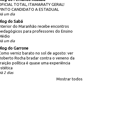
OFICIAL TOTAL, ITAMARATY GERAL!
PINTO CANDIDATO A ESTADUAL
Há um dia
Blog do Sabá
Interior do Maranhão recebe encontros
pedagógicos para professores do Ensino
Médio
Há um dia
Blog do Garrone
Como verniz barato no sol de agosto: ver
Roberto Rocha bradar contra o veneno da
traição política é quase uma experiência
estética
Há 2 dias
Mostrar todos