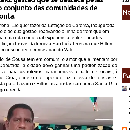
Sua 
 conjunto das comunidades de
No
ponta.
stória. Ele quer fazer da Estação de Carema, inaugurada
olo de sua gestão, reativando a linha de trem que em
ra uma rota comercial exponencial entre
cidades
itio, inclusive, da ferrovia São Luís-Teresina que Hilton
compositor pedreirense Joao do Vale.
çalo de Sousa tem em comum
o amor que alimentam por
a Deputado, a cidade deve ganhar uma padronização do
nitivo para os roteiros maranhenses a partir de locais já
Pa
 Croa, onde o rio Itapecuru faz a festa de turistas e
 Já para Lázaro e Hilton as apostas são numa Santa Rita
go e renda.