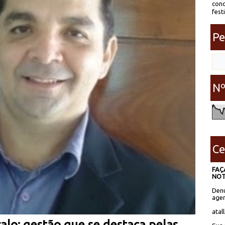
conc
fest
Pe
Nº
Ce
FAÇ
NOT
Denú
agen
atal
lo: gestão que se destaca pelas