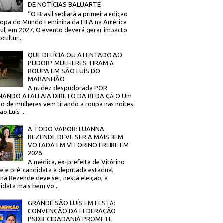
DE NOTÍCIAS BALUARTE
‘’O Brasil sediará a primeira edição
opa do Mundo Feminina da FIFA na América
ul, em 2027. O evento deverá gerar impacto
cultur...
QUE DELÍCIA OU ATENTADO AO
PUDOR? MULHERES TIRAM A
ROUPA EM SÃO LUÍS DO
MARANHÃO
A nudez despudorada POR
NANDO ATALLAIA DIRETO DA REDA ÇÃ O Um
o de mulheres vem tirando a roupa nas noites
o Luís ...
A TODO VAPOR: LUANNA
REZENDE DEVE SER A MAIS BEM
VOTADA EM VITORINO FREIRE EM
2026
A médica, ex-prefeita de Vitórino
re e pré-candidata a deputada estadual
na Rezende deve ser, nesta eleição, a
idata mais bem vo...
GRANDE SÃO LUÍS EM FESTA:
CONVENÇÃO DA FEDERAÇÃO
PSDB-CIDADANIA PROMETE