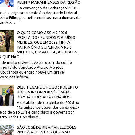
REUNIR MARANHENSES DA REGIÃO
E a convenção da Federação PSDB-
dania, cujo presidente é o deputado federal
elino Filho, promete reunir os maranhenses da
ão Met...
O QUE? COMO ASSIM? 2026
‘PORTA DOS FUNDOS?’: ALUÍSIO
MENDES, QUE EM 2022 TINHA
PATRIMÔNIO SUPERIOR A R$ 5
MILHÕES, DIZ AO TSE, AGORA EM
, QUE NÃO...
 de muito grave deve ter ocorrido com o
imônio do deputado Aluísio Mendes
ublicanos) ou então houve um grave
voco nas inform...
2026 ‘PEGANDO FOGO’: ROBERTO
ROCHA INCORPORA ‘HOMEM-
BOMBA’ E DESAFIA CENÁRIOS
A estabilidade do pleito de 2026 no
Maranhão, se depender do ex-vice-
eito de São Luís e candidato a governador
rto Rocha a 60 dias d...
SÃO JOSÉ DE RIBAMAR ELEIÇÕES
2012: A VOLTA DOS QUE NÃO