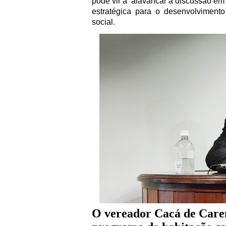
pode vir a
alavancar a discussão em 
estratégica para o desenvolvimen
social.
O vereador Cacá de Care