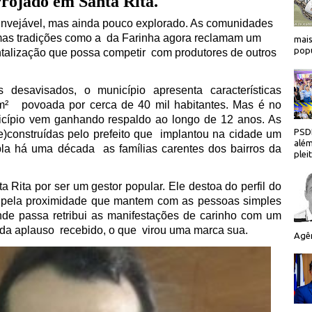
rrojado em Santa Rita.
o invejável, mas ainda pouco explorado. As comunidades
 mas tradições como a
da Farinha agora reclamam um
mais
popu
ntalização que possa competir
com produtores de outros
desavisados, o município apresenta características
km²
povoada por cerca de 40 mil habitantes. Mas é no
unicípio vem ganhando respaldo ao longo de 12 anos. As
PSDB
)construídas pelo prefeito que
implantou na cidade um
além
pla há uma década
as famílias carentes dos bairros da
plei
 Rita por ser um gestor popular. Ele destoa do perfil do
s pela proximidade que mantem com as pessoas simples
de passa retribui as manifestações de carinho com um
ada aplauso
recebido, o que
virou uma marca sua.
Agên