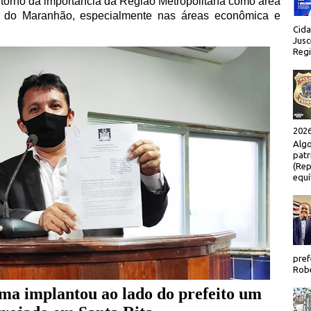
torno da importância da Região Metropolitana como área
to do Maranhão, especialmente nas áreas econômica e
Cida
Jusc
Regi
2026
Algo
patr
(Rep
equí
pref
Robe
ma implantou ao lado do prefeito um