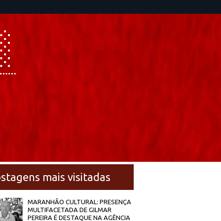
stagens mais visitadas
MARANHÃO CULTURAL: PRESENÇA
MULTIFACETADA DE GILMAR
PEREIRA É DESTAQUE NA AGÊNCIA