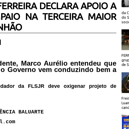
ERREIRA DECLARA APOIO A
da C
PAIO NA TERCEIRA MAIOR
do S
socio
ANHÃO
 |
FER
grup
ndente, Marco Aurélio entendeu que
de Sã
 do Governo vem conduzindo bem a
ndador da FLSJR deve oxigenar projeto de
Frei
Luan
cand
ÊNCIA BALUARTE
l.com