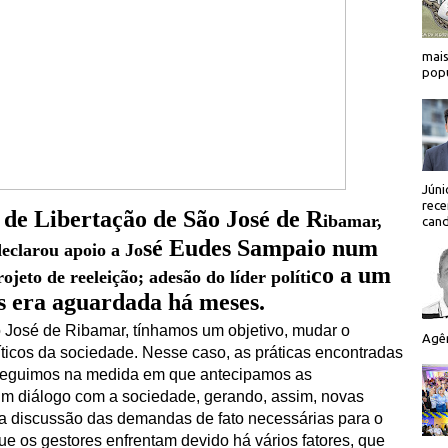
mais
popu
Júni
rece
 de Libertação de São José de R
ibamar,
cand
sé Eudes Sampaio num
declarou apoio a Jo
co a um
ojeto de reeleição;
adesão do líder políti
s era aguardada há meses.
o José de Ribamar, tínhamos um objetivo, mudar o
Agên
líticos da sociedade. Nesse caso, as práticas encontradas
seguimos na medida em que antecipamos as
um diálogo com a sociedade, gerando, assim, novas
ou a discussão das demandas de fato necessárias para o
ue os gestores enfrentam devido há vários fatores, que