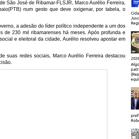
 de São José de Ribamar-FLSJR, Marco Aurélio Ferreira,
aio(PTB) num gesto que deve oxigenar, por tabela, o
Cida
Jusc
Regi
verno, a adesão do líder político independente a um dos
s de 230 mil ribamarenses há meses. Após profunda e
social e eleitoral da cidade, Aurélio resolveu apostar em
 suas redes sociais, Marco Aurélio Ferreira destacou
2026
cisão.
Algo
patr
(Rep
equí
pref
Robe