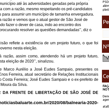
PSDB
unicípio até às adversidades geradas pela própria
além
ica com a razão, mesmo respeitando os pré-candidatos
plei
s para assumir um município de tamanha envergadura.
a razão e vemos que o atual gestor de São José de
Pe
o fazer o dever de casa, indo ao encontro dos
procurando resolver as questões demandadas’’, diz o
ão reflete a existência de um projeto futuro, o que foi
Nº
overno nesta eleição.
à razão, assim como, atendendo há um projeto futuro,
sta eleição de 2020’’, sinalizou.
de Marco Aurélio a José Eudes Sampaio, presentes os
nos Ferreira, atual secretário de Relações Institucionais
Ce
 Costa Ferreira; José Eudes Sampaio e o ex-prefeito de
Moura da Silva.
FAÇ
NOT
R DA FRENTE DE LIBERTAÇÃO DE SÃO JOSÉ DE
Denú
agen
oticiasbaluarte.com.br/2020/08/balnearia-2020-
atal