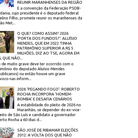
REUNIR MARANHENSES DA REGIÃO
E a convenção da Federação PSDB-
dania, cujo presidente é o deputado federal
elino Filho, promete reunir os maranhenses da
ão Met...
O QUE? COMO ASSIM? 2026
‘PORTA DOS FUNDOS?’: ALUÍSIO
MENDES, QUE EM 2022 TINHA
PATRIMÔNIO SUPERIOR A R$ 5
MILHÕES, DIZ AO TSE, AGORA EM
, QUE NÃO...
 de muito grave deve ter ocorrido com o
imônio do deputado Aluísio Mendes
ublicanos) ou então houve um grave
voco nas inform...
2026 ‘PEGANDO FOGO’: ROBERTO
ROCHA INCORPORA ‘HOMEM-
BOMBA’ E DESAFIA CENÁRIOS
A estabilidade do pleito de 2026 no
Maranhão, se depender do ex-vice-
eito de São Luís e candidato a governador
rto Rocha a 60 dias d...
SÃO JOSÉ DE RIBAMAR ELEIÇÕES
2012: A VOLTA DOS QUE NÃO