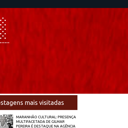
stagens mais visitadas
MARANHÃO CULTURAL: PRESENÇA
MULTIFACETADA DE GILMAR
PEREIRA É DESTAQUE NA AGÊNCIA