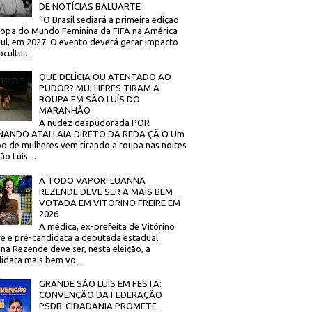
DE NOTÍCIAS BALUARTE
‘’O Brasil sediará a primeira edição
opa do Mundo Feminina da FIFA na América
ul, em 2027. O evento deverá gerar impacto
cultur...
QUE DELÍCIA OU ATENTADO AO
PUDOR? MULHERES TIRAM A
ROUPA EM SÃO LUÍS DO
MARANHÃO
A nudez despudorada POR
NANDO ATALLAIA DIRETO DA REDA ÇÃ O Um
o de mulheres vem tirando a roupa nas noites
o Luís ...
A TODO VAPOR: LUANNA
REZENDE DEVE SER A MAIS BEM
VOTADA EM VITORINO FREIRE EM
2026
A médica, ex-prefeita de Vitórino
re e pré-candidata a deputada estadual
na Rezende deve ser, nesta eleição, a
idata mais bem vo...
GRANDE SÃO LUÍS EM FESTA:
CONVENÇÃO DA FEDERAÇÃO
PSDB-CIDADANIA PROMETE