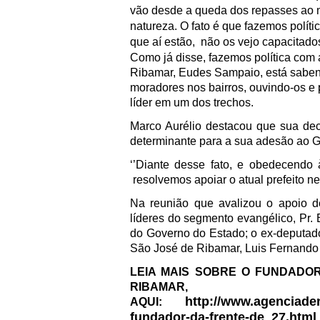
vão desde a queda dos repasses ao m
natureza. O fato é que fazemos polít
que aí estão,
não os vejo capacitado
Como já disse, fazemos política com 
Ribamar, Eudes Sampaio, está sabend
moradores nos bairros, ouvindo-os e 
líder em um dos trechos.
Marco Aurélio destacou que sua decis
determinante para a sua adesão ao G
‘’Diante desse fato, e obedecendo 
resolvemos apoiar o atual prefeito ne
Na reunião que avalizou o apoio 
líderes do segmento evangélico, Pr. E
do Governo do Estado; o ex-deputado
São José de Ribamar, Luis Fernando 
LEIA MAIS SOBRE O FUNDADO
RIBAMAR,
http://www.agenciaden
AQUI:
fundador-da-frente-de_27.html