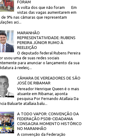
FORAM
A volta dos que não foram Em
vistas das vagas aumentarem em
 de 9% nas câmaras que representam
lações aci...
MARANHÃO
REPRESENTATIVIDADE: RUBENS
PEREIRA JÚNIOR RUMO À
REELEIÇÃO
O deputado federal Rubens Pereira
or usou uma de suas redes sociais
ntemente para anunciar o lançamento da sua
idatura à reeleiç...
CÂMARA DE VEREADORES DE SÃO
JOSÉ DE RIBAMAR
Vereador Henrique Queen é o mais
atuante em Ribamar, aponta
pesquisa Por Fernando Atallaia Da
cia Baluarte atallaia.balu...
A TODO VAPOR: CONVENÇÃO DA
FEDERAÇÃO PSDB-CIDADANIA
CONSAGRA MOMENTO HISTÓRICO
NO MARANHÃO
A convenção da Federação