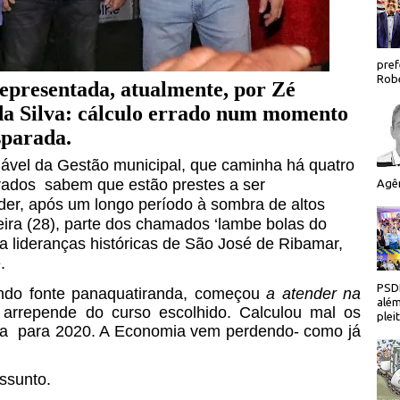
pref
Robe
epresentada, atualmente, por Zé
a Silva: cálculo errado num momento
sparada.
olável da Gestão municipal, que caminha há quatro
urados
sabem que estão prestes a ser
Agên
er, após um longo período à sombra de altos
feira (28), parte dos chamados ‘lambe bolas do
 a lideranças históricas de São José de Ribamar,
.
PSDB
ndo fonte panaquatiranda, começou
a atender na
além
e arrepende do curso escolhido. Calculou mal os
plei
ia
para 2020. A Economia vem perdendo- como já
ssunto.