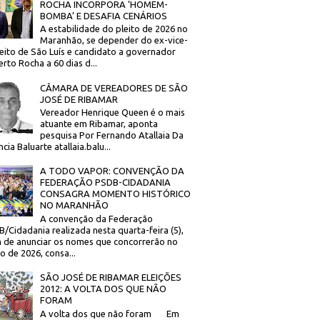
ROCHA INCORPORA ‘HOMEM-
BOMBA’ E DESAFIA CENÁRIOS
A estabilidade do pleito de 2026 no
Maranhão, se depender do ex-vice-
eito de São Luís e candidato a governador
rto Rocha a 60 dias d...
CÂMARA DE VEREADORES DE SÃO
JOSÉ DE RIBAMAR
Vereador Henrique Queen é o mais
atuante em Ribamar, aponta
pesquisa Por Fernando Atallaia Da
cia Baluarte atallaia.balu...
A TODO VAPOR: CONVENÇÃO DA
FEDERAÇÃO PSDB-CIDADANIA
CONSAGRA MOMENTO HISTÓRICO
NO MARANHÃO
A convenção da Federação
/Cidadania realizada nesta quarta-feira (5),
 de anunciar os nomes que concorrerão no
to de 2026, consa...
SÃO JOSÉ DE RIBAMAR ELEIÇÕES
2012: A VOLTA DOS QUE NÃO
FORAM
A volta dos que não foram Em