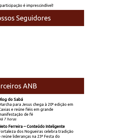
participação é imprescindível!
ssos Seguidores
rceiros ANB
Blog do Sabá
Marcha para Jesus chega à 20ª edição em
Caxias e reúne fiéis em grande
manifestação de fé
Há 7 horas
Neto Ferreira – Conteúdo Inteligente
Fortaleza dos Nogueiras celebra tradição
e reúne lideranças na 23ª Festa do