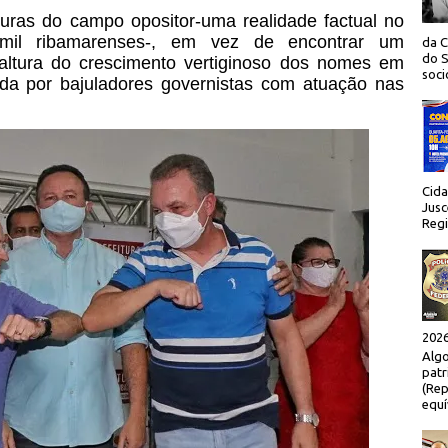
turas do campo opositor-uma realidade factual no
mil ribamarenses-, em vez de encontrar um
da C
do S
altura do crescimento vertiginoso dos nomes em
socio
cada por bajuladores governistas com atuação nas
Cida
Jusc
Regi
2026
Algo
patr
(Rep
equí