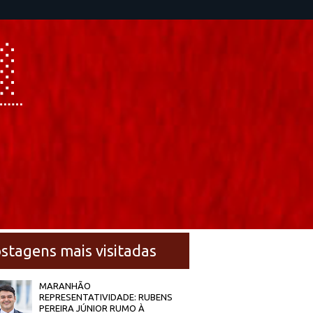
stagens mais visitadas
MARANHÃO
REPRESENTATIVIDADE: RUBENS
PEREIRA JÚNIOR RUMO À