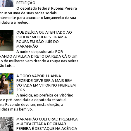
REELEIÇÃO
O deputado federal Rubens Pereira
or usou uma de suas redes sociais
ntemente para anunciar o lançamento da sua
idatura à reeleiç...
QUE DELÍCIA OU ATENTADO AO
PUDOR? MULHERES TIRAM A
ROUPA EM SÃO LUÍS DO
MARANHÃO
A nudez despudorada POR
NANDO ATALLAIA DIRETO DA REDA ÇÃ O Um
o de mulheres vem tirando a roupa nas noites
o Luís ...
A TODO VAPOR: LUANNA
REZENDE DEVE SER A MAIS BEM
VOTADA EM VITORINO FREIRE EM
2026
A médica, ex-prefeita de Vitórino
re e pré-candidata a deputada estadual
na Rezende deve ser, nesta eleição, a
idata mais bem vo...
MARANHÃO CULTURAL: PRESENÇA
MULTIFACETADA DE GILMAR
PEREIRA É DESTAQUE NA AGÊNCIA