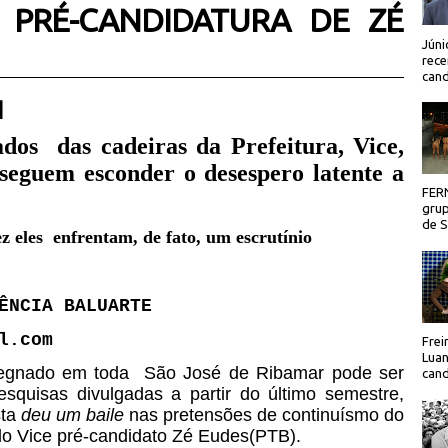
 PRÉ-CANDIDATURA DE ZÉ
Júni
rece
cand
 |
dos das cadeiras da Prefeitura, Vice,
seguem esconder o desespero latente a
FER
grup
de Sã
z eles enfrentam, de fato, um escrutínio
ÊNCIA BALUARTE
l.com
Frei
Luan
regnado em toda
São José de Ribamar pode ser
cand
esquisas divulgadas a partir do último semestre,
sta
deu um baile
nas pretensões de continuísmo do
elo Vice pré-candidato Zé Eudes(PTB).