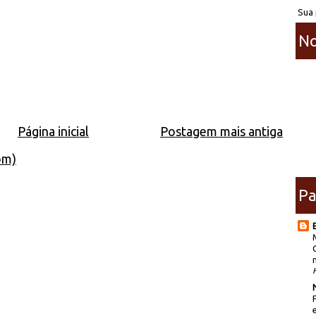
Sua 
No
Página inicial
Postagem mais antiga
om)
Pa