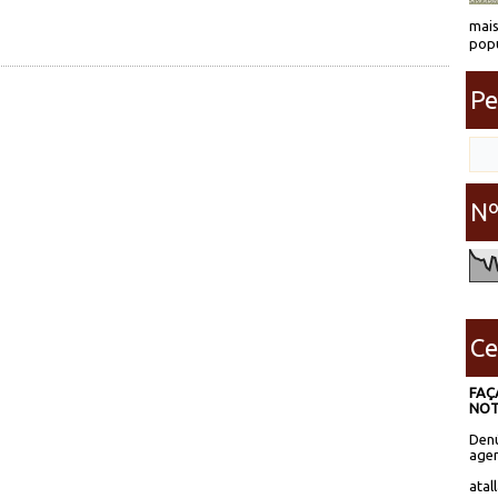
mais
popu
Pe
Nº
Ce
FAÇ
NOT
Denú
agen
atal